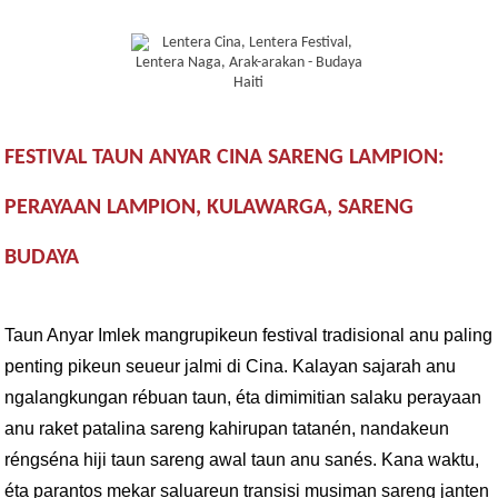
FESTIVAL TAUN ANYAR CINA SARENG LAMPION:
PERAYAAN LAMPION, KULAWARGA, SARENG
BUDAYA
Taun Anyar Imlek mangrupikeun festival tradisional anu paling
penting pikeun seueur jalmi di Cina. Kalayan sajarah anu
ngalangkungan rébuan taun, éta dimimitian salaku perayaan
anu raket patalina sareng kahirupan tatanén, nandakeun
réngséna hiji taun sareng awal taun anu sanés. Kana waktu,
éta parantos mekar saluareun transisi musiman sareng janten