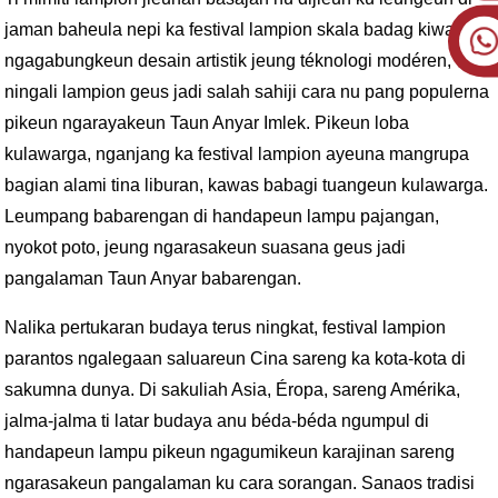
jaman baheula nepi ka festival lampion skala badag kiwari nu
ngagabungkeun desain artistik jeung téknologi modéren,
ningali lampion geus jadi salah sahiji cara nu pang populerna
pikeun ngarayakeun Taun Anyar Imlek. Pikeun loba
kulawarga, nganjang ka festival lampion ayeuna mangrupa
bagian alami tina liburan, kawas babagi tuangeun kulawarga.
Leumpang babarengan di handapeun lampu pajangan,
nyokot poto, jeung ngarasakeun suasana geus jadi
pangalaman Taun Anyar babarengan.
Nalika pertukaran budaya terus ningkat, festival lampion
parantos ngalegaan saluareun Cina sareng ka kota-kota di
sakumna dunya. Di sakuliah Asia, Éropa, sareng Amérika,
jalma-jalma ti latar budaya anu béda-béda ngumpul di
handapeun lampu pikeun ngagumikeun karajinan sareng
ngarasakeun pangalaman ku cara sorangan. Sanaos tradisi