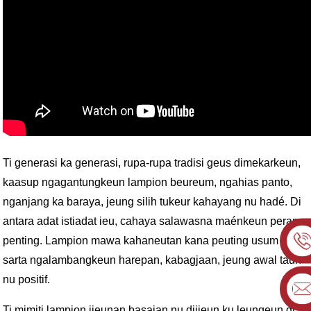
Ti generasi ka generasi, rupa-rupa tradisi geus dimekarkeun,
kaasup ngagantungkeun lampion beureum, ngahias panto,
nganjang ka baraya, jeung silih tukeur kahayang nu hadé. Di
antara adat istiadat ieu, cahaya salawasna maénkeun peran
penting. Lampion mawa kahaneutan kana peuting usum tiris
sarta ngalambangkeun harepan, kabagjaan, jeung awal taun
nu positif.
Ti mimiti lampion jieunan basajan nu dijieun ku leungeun di