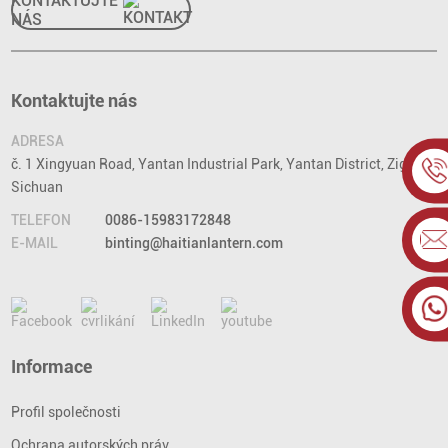
KONTAKTUJTE
NÁS
Kontaktujte nás
ADRESA
č. 1 Xingyuan Road, Yantan Industrial Park, Yantan District, Zigong,
Sichuan
TELEFON
0086-15983172848
E-MAIL
binting@haitianlantern.com
Informace
Profil společnosti
Ochrana autorských práv