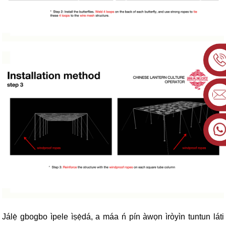
Jálẹ̀ gbogbo ìpele ìṣẹ̀dá, a máa ń pín àwọn ìròyìn tuntun láti