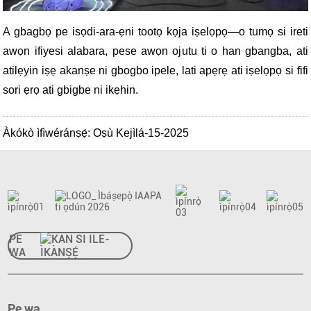
A gbagbọ pe isọdi-ara-ẹni tootọ kọja iṣelọpọ—o tumọ si ireti
awọn ifiyesi alabara, pese awọn ojutu ti o han gbangba, ati
atilẹyin iṣẹ akanṣe ni gbogbo ipele, lati apẹrẹ ati iṣelọpọ si fifi
sori ẹrọ ati gbigbe ni ikẹhin.
Àkókò ìfìwéránṣẹ́: Oṣù Kejìlá-15-2025
PE
WA
Pe wa