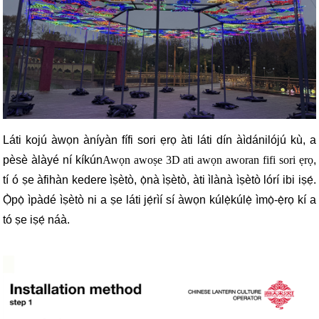
Láti kojú àwọn àníyàn fífi sori ẹrọ àti láti dín àìdánilójú kù, a
pèsè àlàyé ní kíkún
Awọn awoṣe 3D ati awọn aworan fifi sori ẹrọ
,
tí ó ṣe àfihàn kedere ìṣètò, ọ̀nà ìṣètò, àti ìlànà ìṣètò lórí ibi iṣẹ́.
Ọ̀pọ̀ ìpàdé ìṣètò ni a ṣe láti jẹ́rìí sí àwọn kúlẹ̀kúlẹ̀ ìmọ̀-ẹ̀rọ kí a
tó ṣe iṣẹ́ náà.