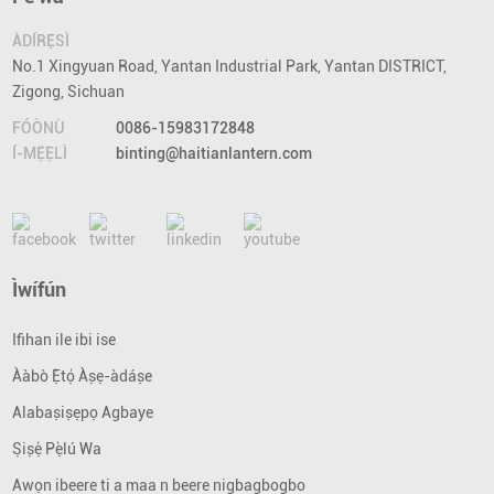
ÀDÍRẸ́SÌ
No.1 Xingyuan Road, Yantan Industrial Park, Yantan DISTRICT,
Zigong, Sichuan
FÓÒNÙ
0086-15983172848
Í-MẸ́Ẹ̀LÌ
binting@haitianlantern.com
Ìwífún
Ifihan ile ibi ise
Ààbò Ẹ̀tọ́ Àṣẹ-àdáṣe
Alabaṣiṣẹpọ Agbaye
Ṣiṣẹ́ Pẹ̀lú Wa
Awọn ibeere ti a maa n beere nigbagbogbo