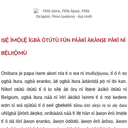
IṢẸ́ ÌMỌ́LẸ̀ ÌGBÀ ÒTÚTÙ FÚN PÁÀKÌ ÀKÀNṢE PÀKÌ NÍ
BẸ́LJIỌ̀MÙ
Onibara jẹ papa isere akori nla ti o wa ni inu
Bẹljiọmu
, tí ó ń so
ọgbà ìtura, ọgbà ẹranko, àti ọgbà ìtura àdánidá pọ̀ ní ibi kan.
Nítorí otútù òtútù tí ó lọ sílẹ̀ àti òru ní ìbẹ̀rẹ̀ àsìkò òtútù ní
Belgium, ọgbà ìtura náà ní ìrírí àkókò ìsinmi tí ó mọ́ kedere
wọ́n sì wá ojútùú tí ó ṣeé gbẹ́kẹ̀lé sí
mu iriri alejo rẹ ni alẹ dara
si
Nígbà ìjíròrò àkọ́kọ́, oníbàárà náà fi ìfẹ́ hàn sí àwọn èrò ìmọ́lẹ̀
tí ó dá lórí àwọn ẹranko, àwọn òdòdó, àwọn èrò àròsọ, àwọn