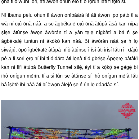
ọ̀nà tí ó wúni lórí, àti àwọn ohun èlò tí ó rọrùn láti fi fọ́tò sí.
Ní ìbámu pẹ̀lú ohun tí àwọn oníbàárà fẹ́ àti àwọn ipò pàtó tí a
wà ní ojú ọ̀nà náà, a ṣe àgbékalẹ̀ ojú ọ̀nà àtùpà àṣà kan nípa
ṣíṣe àtúnṣe àwọn àwòrán tí a yàn tẹ́lẹ̀ nígbàtí a bá ń ṣe
àgbékalẹ̀ tuntun ní àkókò kan náà. Bí àwòrán náà ṣe ń lọ
síwájú, ọ̀pọ̀ ìgbékalẹ̀ àtùpà nílò àtúnṣe ìrísí àti ìrísí láti rí i dájú
pé a fi sori ẹrọ ní ibi tí ó dára àti lọ́nà tí ó gbéṣẹ́.
Àpẹẹrẹ pàtàkì
kan ni fífi àtùpà Butterfly Tunnel sílẹ̀, èyí tí a kọ́kọ́ ṣe gẹ́gẹ́ bí
ihò onígun mẹ́rin, tí a sì tún ṣe àtúnṣe sí ihò onígun mẹ́fà láti
bá ìṣètò ibi náà àti bí àwọn àlejò ṣe ń rìn lọ dáadáa sí.