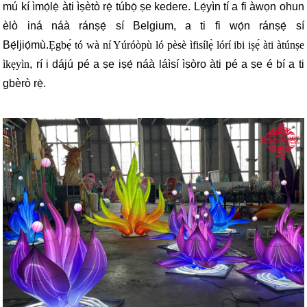
mú kí ìmọ́lẹ̀ àti ìṣètò rẹ̀ túbọ̀ ṣe kedere. Lẹ́yìn tí a fi àwọn ohun
èlò iná náà ránṣẹ́ sí Belgium, a ti fi wọ́n ránṣẹ́ sí
Bẹ́ljiọ́mù.
Ẹgbẹ́ tó wà ní Yúróòpù ló pèsè ìfisílẹ̀ lórí ibi iṣẹ́ àti àtúnṣe
ìkẹyìn
, rí i dájú pé a ṣe iṣẹ́ náà láìsí ìṣòro àti pé a ṣe é bí a ti
gbèrò rẹ̀.