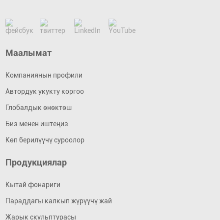
Маалымат
Компаниянын профили
Автордук укукту коргоо
Глобалдык өнөктөш
Биз менен иштеңиз
Көп берилүүчү суроолор
Продукциялар
Кытай фонариги
Параддагы калкып жүрүүчү жай
Жарык скульптурасы