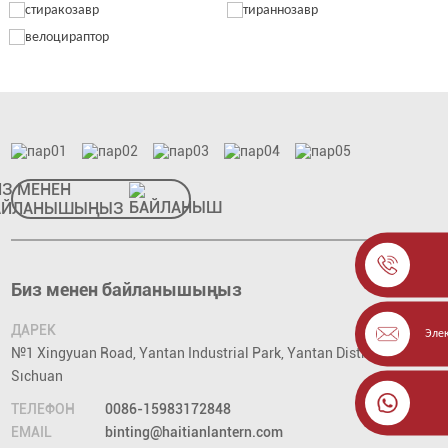
ИЗ МЕНЕН
АЙЛАНЫШЫҢЫЗ
Биз менен байланышыңыз
ДАРЕК
Эле
№1 Xingyuan Road, Yantan Industrial Park, Yantan District, Zigong,
Sıchuan
ТЕЛЕФОН
0086-15983172848
EMAIL
binting@haitianlantern.com