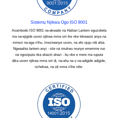
Sistemụ Njikwa Ogo ISO 9001
Asambodo ISO 9001 na-akwado na Haitian Lantern eguzobela
ma na-ejigide usoro njikwa mma siri ike nke lekwasịrị anya na
mmezi na-aga n'ihu, imeziwanye usoro, na afọ ojuju ndị ahịa.
Ngwaahịa lantern anyị - site na nnukwu nrụnye ememme ruo
na ngosipụta nka ahaziri ahazi - bụ nke e mere ma rụpụta
dịka usoro njikwa mma siri dị, na-ahụ na ọ na-adịgide adịgide,
nchekwa, na ịdị mma n'ihe niile.