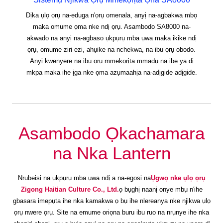
Dịka ụlọ ọrụ na-eduga n'ọrụ omenala, anyị na-agbakwa mbọ
maka omume ọma nke ndị ọrụ. Asambodo SA8000 na-
akwado na anyị na-agbaso ụkpụrụ mba ụwa maka ikike ndị
ọrụ, omume ziri ezi, ahụike na nchekwa, na ibu ọrụ obodo.
Anyị kwenyere na ibu ọrụ mmekọrịta mmadụ na ibe ya dị
mkpa maka ihe ịga nke ọma azụmaahịa na-adịgide adịgide.
Asambodo Ọkachamara
na Nka Lantern
Nrubeisi na ụkpụrụ mba ụwa ndị a na-egosi na
Ụgwọ nke ụlọ ọrụ
Zigong Haitian Culture Co., Ltd.
ọ bụghị naanị onye mbụ n'ihe
gbasara imepụta ihe nka kamakwa ọ bụ ihe nlereanya nke njikwa ụlọ
ọrụ nwere ọrụ. Site na emume oriọna buru ibu ruo na nrụnye ihe nka