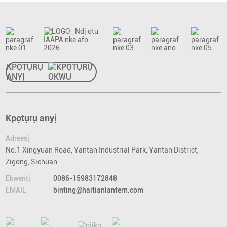
KPỌTỤRỤ
ANYỊ
Kpọtụrụ anyị
Adreesị
No.1 Xingyuan Road, Yantan Industrial Park, Yantan District,
Zigong, Sichuan
Ekwentị
0086-15983172848
EMAIL
binting@haitianlantern.com