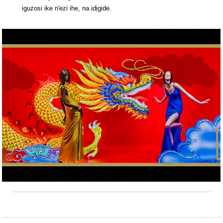
iguzosi ike n'ezi ihe, na ịdịgide.