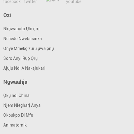
Ozi
Nkọwapụta Ụlọ ọrụ
Nchedo Nwebiisinka
Onye Mmekọ zuru ụwa ọnụ
Soro Anyị Rụọ Ọrụ
Ajụjụ Ndị A Na-ajụkarị
Ngwaahịa
Ọkụ ndị China
Njem Nlegharị Anya
Ọkpụkpọ Dị Mfe
Animatornik