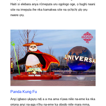
Haiti si elebara anya n'ịmepụta uru ogologo oge, ọ bụghị naanị
site na imepụta ihe nka kamakwa site na ọchịchị ụlọ ọrụ
nwere ọrụ.
Panda Kung Fu
Anyị ịgbaso ụkpụrụ ndị a a ma ama n'ụwa niile na-eme ka nka
oriọna anyị na-aga n'ihu na-eme ka obodo niile mara mma,