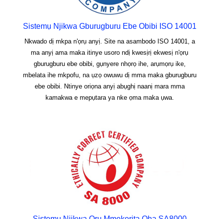
Sistemụ Njikwa Gburugburu Ebe Obibi ISO 14001
Nkwado dị mkpa n'ọrụ anyị. Site na asambodo ISO 14001, a
ma anyị ama maka itinye usoro ndị kwesịrị ekwesị n'ọrụ
gburugburu ebe obibi, gụnyere nhọrọ ihe, arụmọrụ ike,
mbelata ihe mkpofu, na ụzọ owuwu dị mma maka gburugburu
ebe obibi. Ntinye oriọna anyị abụghị naanị mara mma
kamakwa e mepụtara ya nke ọma maka ụwa.
Sistemụ Njikwa Ọrụ Mmekọrịta Ọha SA8000