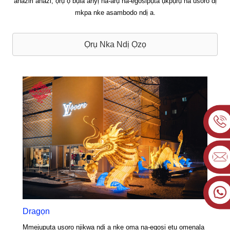
ahaziri ahazi, ọrụ ọ bụla anyị na-arụ na-egosipụta ụkpụrụ na usoro dị
mkpa nke asambodo ndị a.
Ọrụ Nka Ndị Ọzọ
Dragọn
Mmejuputa usoro njikwa ndị a nke ọma na-egosi etu omenala