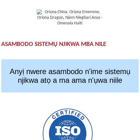
ASAMBODO SISTEMỤ NJIKWA MBA NILE
Anyị nwere asambodo n'ime sistemụ
njikwa atọ a ma ama n'ụwa niile