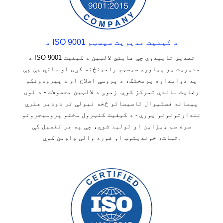
د ISO 9001 د کیفیت مدیریت سیسټم
د ISO 9001 تصدیق تاییدوي چې هایتي لالټین د کیفیت
مدیریت یو پیاوړی سیسټم رامینځته کړی او ساتي یې چې
په دوامداره پرمختګ، د پروسې اصلاح او د پیرودونکو
رضایت باندې تمرکز کوي. زموږ د لالټین محصولات - د لوی
پیمانه فستیوال تاسیساتو څخه نیولې تر دودیز هنري
نندارتونونو پورې - د کیفیت کنټرول سختو پروسیجرونو
سره سم ډیزاین او تولید شوي، چې په هر تفصیل کې
ثبات، خوندیتوب او غوره والی ډاډمن کوي.