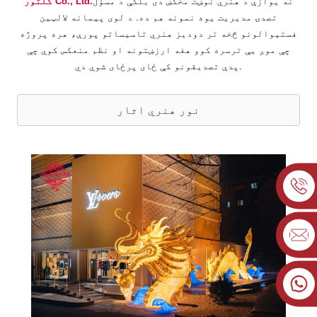
نه یوازې د هنري نوښت مخکښ دی بلکې د مسؤل
کلتور Co., Ltd.
تصدۍ مدیریت یوه نمونه هم ده. د لوی پیمانه لالټین
فستیوالونو څخه تر دودیز هنري تاسیساتو پورې، هره پروژه
چې موږ یې ترسره کوو هغه ارزښتونه او نظم منعکس کوي چې
پدې تصدیقونو کې ځای پرځای شوي دي.
نور هنري اثار