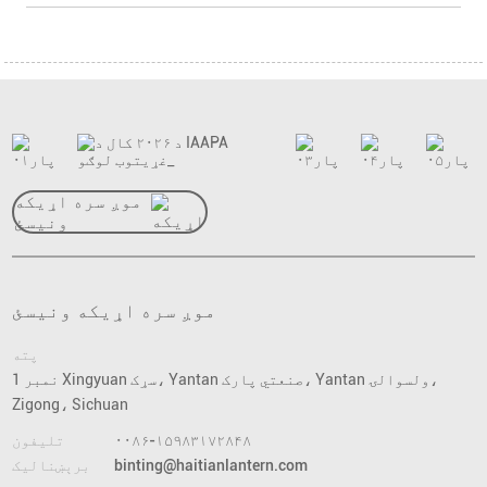
موږ سره اړیکه
ونیسئ
موږ سره اړیکه ونیسئ
پته
نمبر 1 Xingyuan سړک، Yantan صنعتي پارک، Yantan ولسوالۍ،
Zigong، Sichuan
۰۰۸۶-۱۵۹۸۳۱۷۲۸۴۸
تلیفون
binting@haitianlantern.com
برېښنالیک