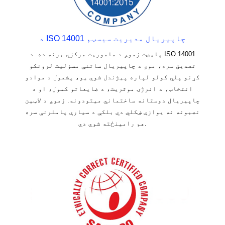
د ISO 14001 چاپیریال مدیریت سیسټم
پایښت زموږ د ماموریت مرکزي برخه ده. د ISO 14001
تصدیق سره، موږ د چاپیریال ساتنې مسؤلیت لرونکو
کړنو پلي کولو لپاره پیژندل شوي یو، پشمول د موادو
انتخاب، د انرژۍ موثریت، د ضایعاتو کمول، او د
چاپیریال دوستانه ساختماني میتودونه. زموږ د لاټین
نصبونه نه یوازې ښکلي دي بلکې د سیارې پاملرنې سره
هم رامینځته شوي دي.