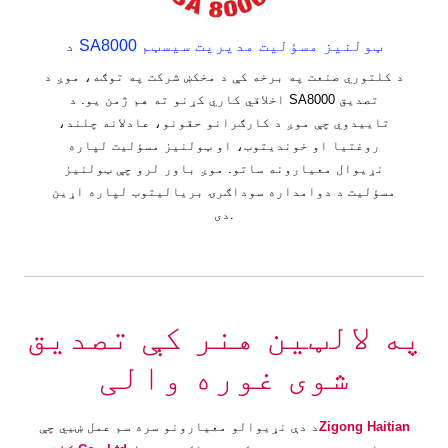
د SA8000 ټولنیز مسؤلیت مدیریت سیسټم
د کلتوري صنعت په برخه کې د مخکښ شرکت په توګه، موږ د
اخلاقي کاري کړنو ته هم ژمن یو. د SA8000 تصدیق
تاییدوي چې موږ د کارګرانو حقونو، عادلانه چلند،
روغتیا او خوندیتوب، او ټولنیز مسؤلیت لپاره
نړیوال معیارونه ساتو. موږ باور لرو چې ټولنیز
مسؤلیت د دوامداره سوداګرۍ بریالیتوب لپاره اړین
دی.
په لالټین هنر کې تصدیق
شوی غوره والی
Zigong Haitian
د دې نړیوالو معیارونو سره سم عمل ښیي چې