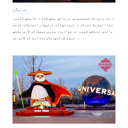
ډریگن
د دې مدیریت سیسټمونو بریالي پلي کول د هایتي کلتور
ستراتیژیک تمرکز د اوږدمهاله ارزښت رامینځته کولو
باندې منعکس کوي، نه یوازې د هنري نوښت له لارې بلکې
د مسؤل شرکتي حکومتدارۍ له لارې هم.