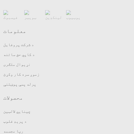
معلومات
د شرکت پروفایل
د کاپي حق ساتنه
نړیوال ملګری
زموږ سره کار وکړئ
پرله پسې پوښتنې
محصولات
چینایي لالټین
د پریډ فلوټ
رڼا مجسمه