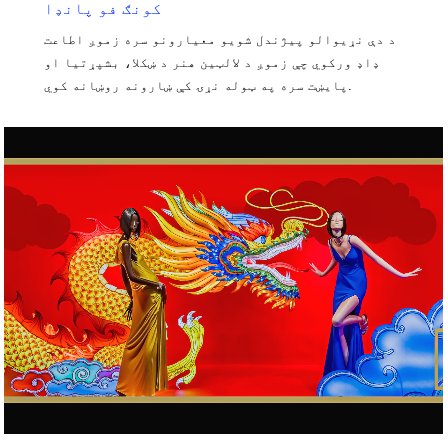
کونګ فو پانډا
د دې نړیوالو پیژندل شویو معیارونو سره زموږ اطاعت
ډاډ ورکوي چې زموږ د لالټین هنر د ښکلا، بشپړتیا او
پایښت سره په ټوله نړۍ کې ښارونه روښانه کوي.