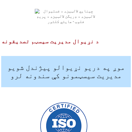
د نړیوال مدیریت سیسټم تصدیقونه
موږ په دریو نړیوالو پیژندل شویو
مدیریت سیسټمونو کې سندونه لرو