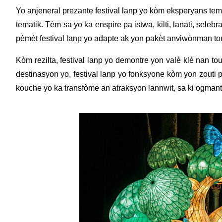
Yo anjeneral prezante festival lanp yo kòm eksperyans tema
tematik. Tèm sa yo ka enspire pa istwa, kilti, lanati, selebr
pèmèt festival lanp yo adapte ak yon pakèt anviwònman tou
Kòm rezilta, festival lanp yo demontre yon valè klè nan to
destinasyon yo, festival lanp yo fonksyone kòm yon zouti 
kouche yo ka transfòme an atraksyon lannwit, sa ki ogmante i