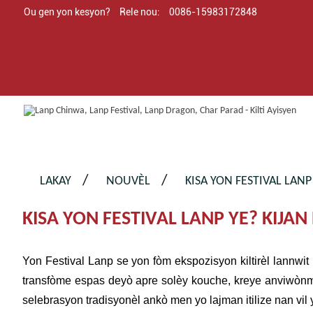
Ou gen yon kesyon?
Rele nou:
0086-15983172848
LAKAY
NOUVÈL
KISA YON FESTIVAL LANP
KISA YON FESTIVAL LANP YE? KIJA
Yon Festival Lanp se yon fòm ekspozisyon kiltirèl lannwit 
transfòme espas deyò apre solèy kouche, kreye anviwònman i
selebrasyon tradisyonèl ankò men yo lajman itilize nan vil 