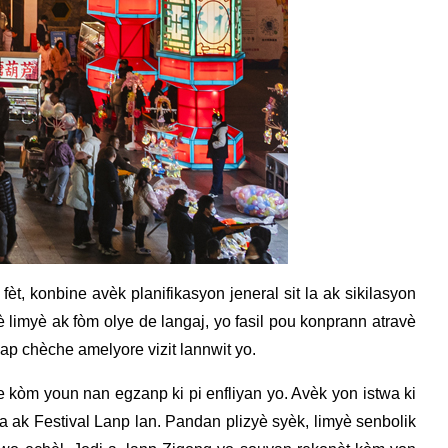
t, konbine avèk planifikasyon jeneral sit la ak sikilasyon
è limyè ak fòm olye de langaj, yo fasil pou konprann atravè
k ap chèche amelyore vizit lannwit yo.
 kòm youn nan egzanp ki pi enfliyan yo. Avèk yon istwa ki
 ak Festival Lanp lan. Pandan plizyè syèk, limyè senbolik