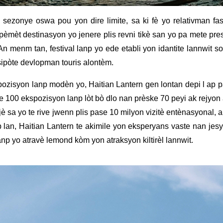
z sezonye oswa pou yon dire limite, sa ki fè yo relativman f
mèt destinasyon yo jenere plis revni tikè san yo pa mete pres
n menm tan, festival lanp yo ede etabli yon idantite lannwit so
ipòte devlopman touris alontèm.
spozisyon lanp modèn yo, Haitian Lantern gen lontan depi l ap
se 100 ekspozisyon lanp lòt bò dlo nan prèske 70 peyi ak rejyon
è sa yo te rive jwenn plis pase 10 milyon vizitè entènasyonal
anp lan, Haitian Lantern te akimile yon eksperyans vaste nan j
anp yo atravè lemond kòm yon atraksyon kiltirèl lannwit.