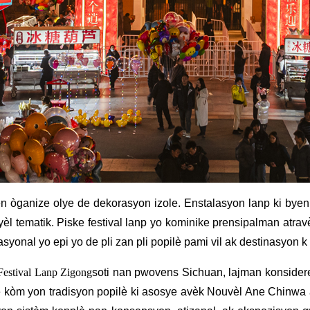
 òganize olye de dekorasyon izole. Enstalasyon lanp ki byen fè
yèl tematik. Piske festival lanp yo kominike prensipalman atrav
asyonal yo epi yo de pli zan pli popilè pami vil ak destinasyon 
Festival Lanp Zigong
soti nan pwovens Sichuan, lajman konsidere
se kòm yon tradisyon popilè ki asosye avèk Nouvèl Ane Chinwa a