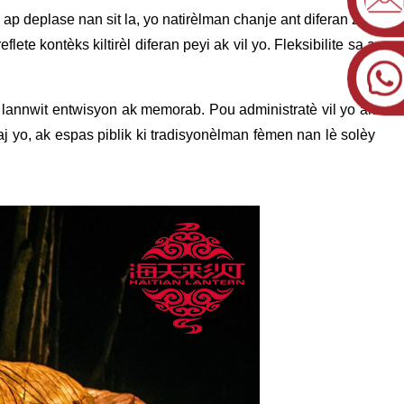
ap deplase nan sit la, yo natirèlman chanje ant diferan zòn
ete kontèks kiltirèl diferan peyi ak vil yo. Fleksibilite sa a
ns lannwit entwisyon ak memorab. Pou administratè vil yo ak
j yo, ak espas piblik ki tradisyonèlman fèmen nan lè solèy