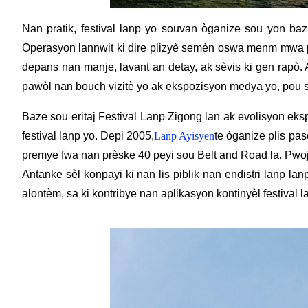
Nan pratik, festival lanp yo souvan òganize sou yon ba
Operasyon lannwit ki dire plizyè semèn oswa menm mwa pè
depans nan manje, lavant an detay, ak sèvis ki gen rapò. A
pawòl nan bouch vizitè yo ak ekspozisyon medya yo, pou s
Baze sou eritaj Festival Lanp Zigong lan ak evolisyon ek
festival lanp yo. Depi 2005,
Lanp Ayisyen
te òganize plis pa
premye fwa nan prèske 40 peyi sou Belt and Road la. Pwoj
Antanke sèl konpayi ki nan lis piblik nan endistri lanp l
alontèm, sa ki kontribye nan aplikasyon kontinyèl festival l