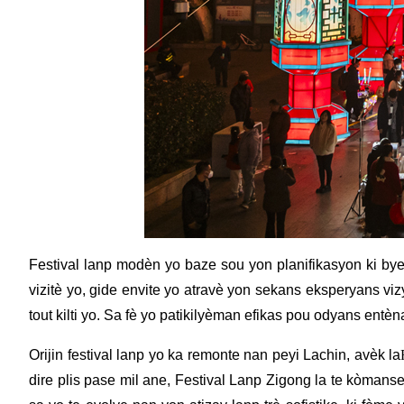
Festival lanp modèn yo baze sou yon planifikasyon ki byen
vizitè yo, gide envite yo atravè yon sekans eksperyans viz
tout kilti yo. Sa fè yo patikilyèman efikas pou odyans entèn
Orijin festival lanp yo ka remonte nan peyi Lachin, avèk la
dire plis pase mil ane, Festival Lanp Zigong la te kòman