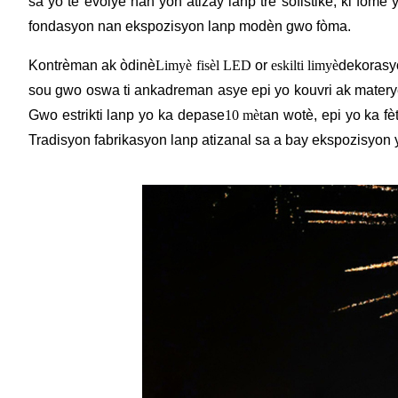
sa yo te evolye nan yon atizay lanp trè sofistike, ki fò
fondasyon nan ekspozisyon lanp modèn gwo fòma.
Kontrèman ak òdinè
Limyè fisèl LED
or
eskilti limyè
dekorasyo
sou gwo oswa ti ankadreman asye epi yo kouvri ak materyèl
Gwo estrikti lanp yo ka depase
10 mèt
an wotè, epi yo ka f
Tradisyon fabrikasyon lanp atizanal sa a bay ekspozisyon 