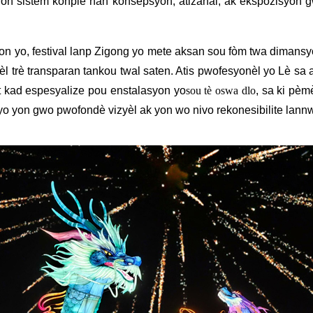
me yon sistèm konplè nan konsepsyon, atizanal, ak ekspozisyon
n yo, festival lanp Zigong yo mete aksan sou fòm twa dimansyo
 trè transparan tankou twal saten. Atis pwofesyonèl yo Lè sa a
èt kad espesyalize pou enstalasyon yo
sou tè oswa dlo
, sa ki pèm
yo yon gwo pwofondè vizyèl ak yon wo nivo rekonesibilite lannw