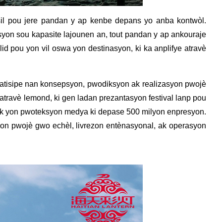
asil pou jere pandan y ap kenbe depans yo anba kontwòl.
yon sou kapasite lajounen an, tout pandan y ap ankouraje
lid pou yon vil oswa yon destinasyon, ki ka anplifye atravè
 patisipe nan konsepsyon, pwodiksyon ak realizasyon pwojè
 atravè lemond, ki gen ladan prezantasyon festival lanp pou
, ak yon pwoteksyon medya ki depase 500 milyon enpresyon.
esyon pwojè gwo echèl, livrezon entènasyonal, ak operasyon