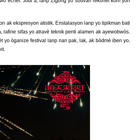
 gwo echèl. Jodi a, lanp Zigong yo souvan rekonèt kòm yon
n ak ekspresyon atistik. Enstalasyon lanp yo tipikman bati
, rafine sifas yo atravè teknik penti alamen ak ayewobwòs.
èt yo òganize festival lanp nan pak, lak, ak bòdmè iben yo.
it.