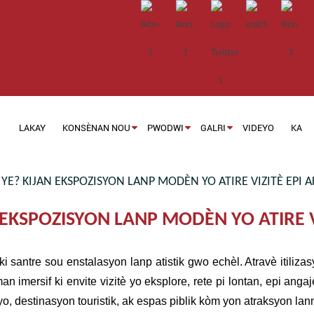
LAKAY
KONSÈNAN NOU
PWODWI
GALRI
VIDEYO
KA
 YE? KIJAN EKSPOZISYON LANP MODÈN YO ATIRE VIZITÈ EPI 
N EKSPOZISYON LANP MODÈN YO ATIRE 
ki santre sou enstalasyon lanp atistik gwo echèl. Atravè itiliza
mersif ki envite vizitè yo eksplore, rete pi lontan, epi angaj
yo, destinasyon touristik, ak espas piblik kòm yon atraksyon lann