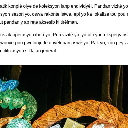
tik konplè olye de koleksyon lanp endividyèl. Pandan vizitè yo 
asyon sezon yo, oswa rakonte istwa, epi yo ka lokalize tou pou refl
t pandan y ap rete aksesib kiltirèlman.
uris ak operasyon iben yo. Pou vizitè yo, yo ofri yon eksperya
pwouve pou pwolonje lè ouvèti nan aswè yo. Pak yo, zòn peyiza
tilizasyon sit la an jeneral.