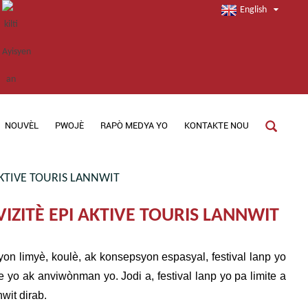
English
NOUVÈL
PWOJÈ
RAPÒ MEDYA YO
KONTAKTE NOU
AKTIVE TOURIS LANNWIT
VIZITÈ EPI AKTIVE TOURIS LANNWIT
syon limyè, koulè, ak konsepsyon espasyal, festival lanp yo
e yo ak anviwònman yo. Jodi a, festival lanp yo pa limite a
wit dirab.