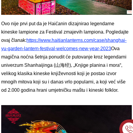
Ovo nije prvi put da je Haićanin dizajnirao legendarne
kineske lampione za Festival zmajevih lampiona. Pogledajte
ovaj članak:
https://www.haitianlanterns.com/case/shanghai-
yu-garden-lantern-festival-welcomes-new-year-2023
Ova
magična noćna šetnja ponudit će putovanje kroz legendarni
univerzum Shanhaijinga (山海经), „Knjige planina i mora“,
velikog klasika kineske književnosti koji je postao izvor
mnogih mitova koji su i danas vrlo popularni, a koji već više
od 2.000 godina hrani umjetničku maštu i kineski folklor.