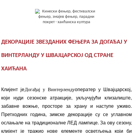
ДЕКОРАЦИЈЕ ЗВЕЗДАНИХ ФЕЊЕРА ЗА ДОГАЂАЈ У
ВИНТЕРЛАНДУ У ШВАЈЦАРСКОЈ ОД СТРАНЕ
ХАИЋАНА
Клијент је
Догађај у Винтерленду
оператер у Швајцарској,
који нуди сезонске атракције, укључујући клизалиште,
забавне вожње, просторе за храну и наступе уживо.
Претходних година, зимске декорације су се углавном
ослањале на традиционалне ЛЕД лампице. За ову сезону,
клијент је тражио нове елементе осветљења који би