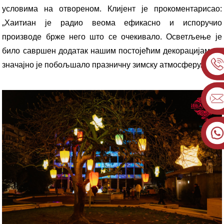
условима на отвореном. Клијент је прокоментарисао:
„Хаитиан је радио веома ефикасно и испоручио
производе брже него што се очекивало. Осветљење је
било савршен додатак нашим постојећим декорацијама и
значајно је побољшало празничну зимску атмосферу.“