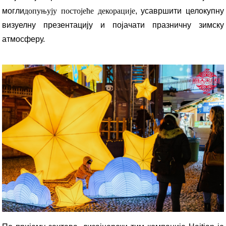
могли
допуњују постојеће декорације
, усавршити целокупну
визуелну презентацију и појачати празничну зимску
атмосферу.