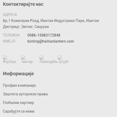
Контактирајте нас
АДРЕСА
Бр.1 Ксингиуан Роад, Иантан Индустриал Парк, Иантан
Дистрицт, Зигонг, Сицхуан
ТЕЛЕФОН
0086-15983172848
ИМЕЈЛ
binting@haitianlantern.com
Информације
Профил компаније
Заштита ауторских права
Глобални партнер
Сарађујте са нама