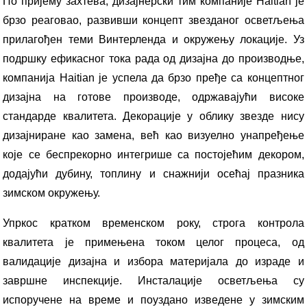
По пријему захтева, дизајнерски тим компаније Haitian је
брзо реаговао, развивши концепт звезданог осветљења
прилагођен теми Винтерленда и окружењу локације. Уз
подршку ефикасног тока рада од дизајна до производње,
компанија Haitian је успела да брзо пређе са концептног
дизајна на готове производе, одржавајући високе
стандарде квалитета. Декорације у облику звезде нису
дизајниране као замена, већ као визуелно унапређење
које се беспрекорно интегрише са постојећим декором,
додајући дубину, топлину и снажнији осећај празника
зимском окружењу.
Упркос кратком временском року, строга контрола
квалитета је примењена током целог процеса, од
валидације дизајна и избора материјала до израде и
завршне инспекције. Инсталације осветљења су
испоручене на време и поуздано изведене у зимским