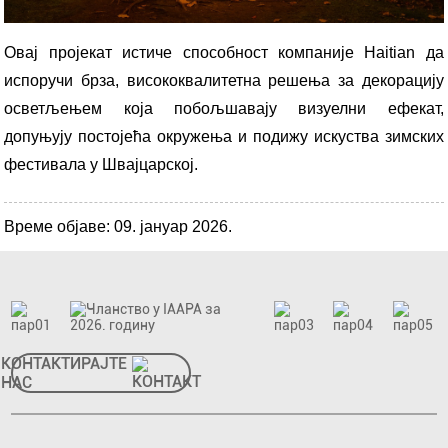
Овај пројекат истиче способност компаније Haitian да
испоручи брза, висококвалитетна решења за декорацију
осветљењем која побољшавају визуелни ефекат,
допуњују постојећа окружења и подижу искуства зимских
фестивала у Швајцарској.
Време објаве: 09. јануар 2026.
КОНТАКТИРАЈТЕ
НАС