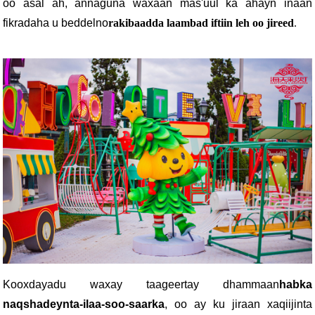
oo asal ah, annaguna waxaan mas'uul ka ahayn inaan
fikradaha u beddelno
rakibaadda laambad iftiin leh oo jireed
.
Kooxdayadu waxay taageertay dhammaan
habka
naqshadeynta-ilaa-soo-saarka
, oo ay ku jiraan xaqiijinta