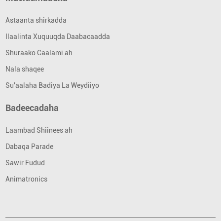
Astaanta shirkadda
Ilaalinta Xuquuqda Daabacaadda
Shuraako Caalami ah
Nala shaqee
Su'aalaha Badiya La Weydiiyo
Badeecadaha
Laambad Shiinees ah
Dabaqa Parade
Sawir Fudud
Animatronics