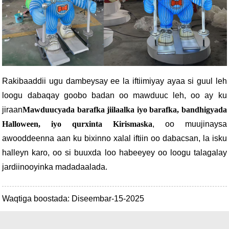
Rakibaaddii ugu dambeysay ee la iftiimiyay ayaa si guul leh
loogu dabaqay goobo badan oo mawduuc leh, oo ay ku
jiraan
Mawduucyada barafka jiilaalka iyo barafka, bandhigyada
Halloween, iyo qurxinta Kirismaska
, oo muujinaysa
awooddeenna aan ku bixinno xalal iftiin oo dabacsan, la isku
halleyn karo, oo si buuxda loo habeeyey oo loogu talagalay
jardiinooyinka madadaalada.
Waqtiga boostada: Diseembar-15-2025