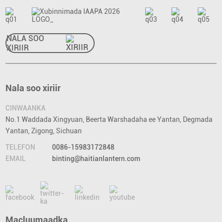
NALA SOO
XIRIIR
Nala soo xiriir
CINWAANKA
No.1 Waddada Xingyuan, Beerta Warshadaha ee Yantan, Degmada
Yantan, Zigong, Sichuan
TELEFON
0086-15983172848
EMAIL
binting@haitianlantern.com
Macluumaadka