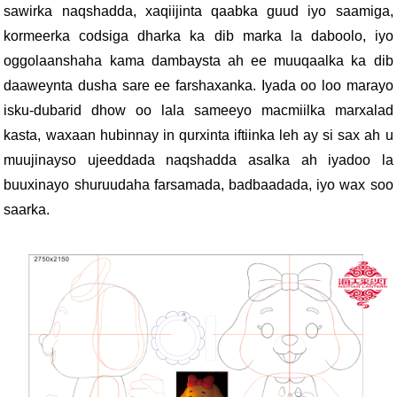
sawirka naqshadda, xaqiijinta qaabka guud iyo saamiga,
kormeerka codsiga dharka ka dib marka la daboolo, iyo
oggolaanshaha kama dambaysta ah ee muuqaalka ka dib
daaweynta dusha sare ee farshaxanka. Iyada oo loo marayo
isku-dubarid dhow oo lala sameeyo macmiilka marxalad
kasta, waxaan hubinnay in qurxinta iftiinka leh ay si sax ah u
muujinayso ujeeddada naqshadda asalka ah iyadoo la
buuxinayo shuruudaha farsamada, badbaadada, iyo wax soo
saarka.