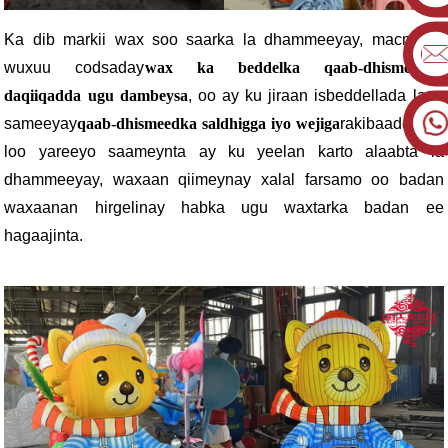
Ka dib markii wax soo saarka la dhammeeyay, macmiilku
wuxuu codsaday
wax ka beddelka qaab-dhismeedka
daqiiqadda ugu dambeysa
, oo ay ku jiraan isbeddellada lagu
sameeyay
qaab-dhismeedka saldhigga iyo wejiga
rakibaadda. Si
loo yareeyo saameynta ay ku yeelan karto alaabta la
dhammeeyay, waxaan qiimeynay xalal farsamo oo badan
waxaanan hirgelinay habka ugu waxtarka badan ee
hagaajinta.