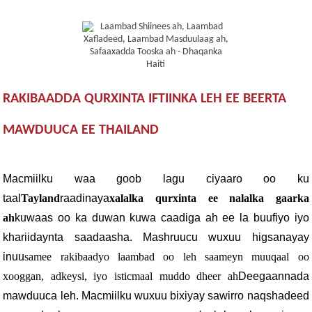
RAKIBAADDA QURXINTA IFTIINKA LEH EE BEERTA
MAWDUUCA EE THAILAND
Macmiilku waa goob lagu ciyaaro oo ku
taal
Tayland
raadinaya
xalalka qurxinta ee nalalka gaarka
ah
kuwaas oo ka duwan kuwa caadiga ah ee la buufiyo iyo
khariidaynta saadaasha. Mashruucu wuxuu higsanayay
inuu
samee rakibaadyo laambad oo leh saameyn muuqaal oo
xooggan, adkeysi, iyo isticmaal muddo dheer ah
Deegaannada
mawduuca leh. Macmiilku wuxuu bixiyay sawirro naqshadeed