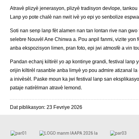
Atravè plizyè jenerasyon, plizyè tradisyon devlope, tankou
Lanp yo pote chalè nan nwit ivè yo epi yo senbolize espw
Soti nan senp lanp fèt alamen nan tan lontan rive nan gwo f
selebre Nouvèl Ane Chinwa a. Pou anpil fanmi, vizite yon f
anba ekspozisyon limen, pran foto, epi jwi atmosfè a vin 
Pandan echanj kiltirèl yo ap kontinye grandi, festival lanp
orijin kiltirèl rasanble anba limyè yo pou admire atizanal
a inivèsèl. Paske moun ka jwi festival lanp san eksplikasyo
pataje natirèlman atravè lemond.
Dat piblikasyon: 23 Fevriye 2026