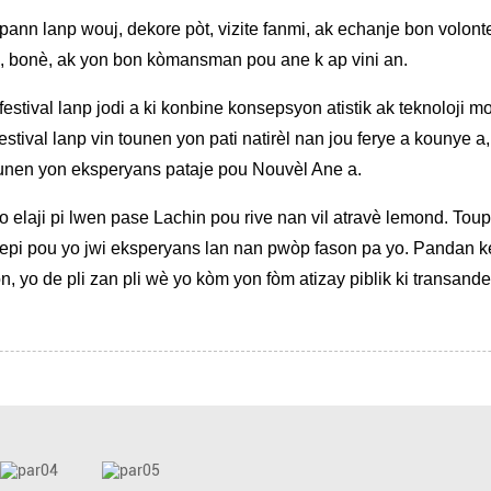
 pann lanp wouj, dekore pòt, vizite fanmi, ak echanje bon volon
a, bonè, ak yon bon kòmansman pou ane k ap vini an.
estival lanp jodi a ki konbine konsepsyon atistik ak teknoloji 
estival lanp vin tounen yon pati natirèl nan jou ferye a kouny
tounen yon eksperyans pataje pou Nouvèl Ane a.
 yo elaji pi lwen pase Lachin pou rive nan vil atravè lemond. To
 la epi pou yo jwi eksperyans lan nan pwòp fason pa yo. Pandan k
n, yo de pli zan pli wè yo kòm yon fòm atizay piblik ki transande