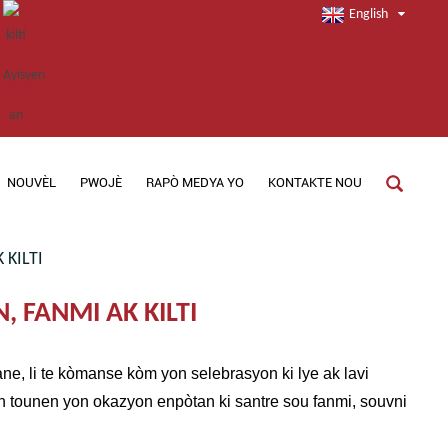
English
NOUVÈL
PWOJÈ
RAPÒ MEDYA YO
KONTAKTE NOU
KILTI
 FANMI AK KILTI
ne, li te kòmanse kòm yon selebrasyon ki lye ak lavi
vin tounen yon okazyon enpòtan ki santre sou fanmi, souvni