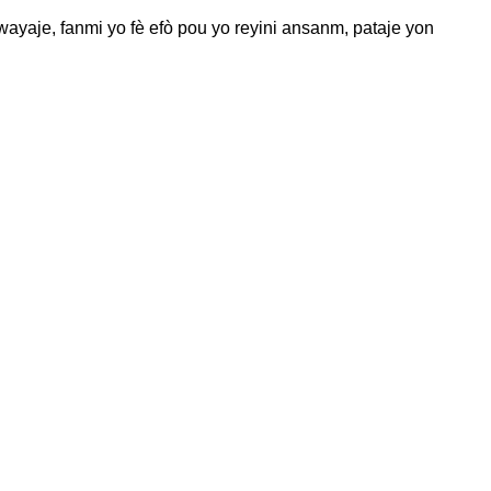
yaje, fanmi yo fè efò pou yo reyini ansanm, pataje yon