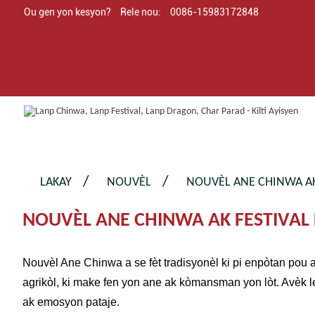
Ou gen yon kesyon?
Rele nou:
0086-15983172848
LAKAY
NOUVÈL
NOUVÈL ANE CHINWA AK 
NOUVÈL ANE CHINWA AK FESTIVAL 
Nouvèl Ane Chinwa a se fèt tradisyonèl ki pi enpòtan pou a
agrikòl, ki make fen yon ane ak kòmansman yon lòt. Avèk le
ak emosyon pataje.