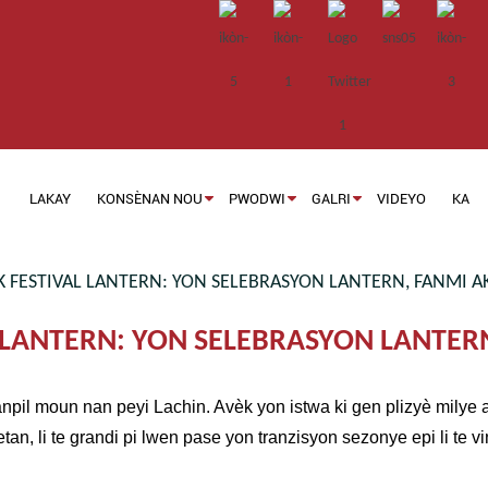
LAKAY
KONSÈNAN NOU
PWODWI
GALRI
VIDEYO
KA
FESTIVAL LANTERN: YON SELEBRASYON LANTERN, FANMI AK 
LANTERN: YON SELEBRASYON LANTERN,
npil moun nan peyi Lachin. Avèk yon istwa ki gen plizyè milye a
tan, li te grandi pi lwen pase yon tranzisyon sezonye epi li te 