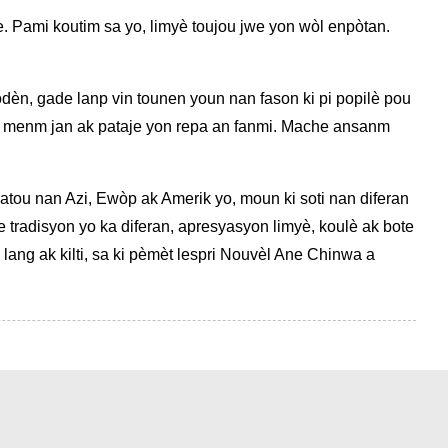
te. Pami koutim sa yo, limyè toujou jwe yon wòl enpòtan.
modèn, gade lanp vin tounen youn nan fason ki pi popilè pou
e a, menm jan ak pataje yon repa an fanmi. Mache ansanm
upatou nan Azi, Ewòp ak Amerik yo, moun ki soti nan diferan
e tradisyon yo ka diferan, apresyasyon limyè, koulè ak bote
 lang ak kilti, sa ki pèmèt lespri Nouvèl Ane Chinwa a