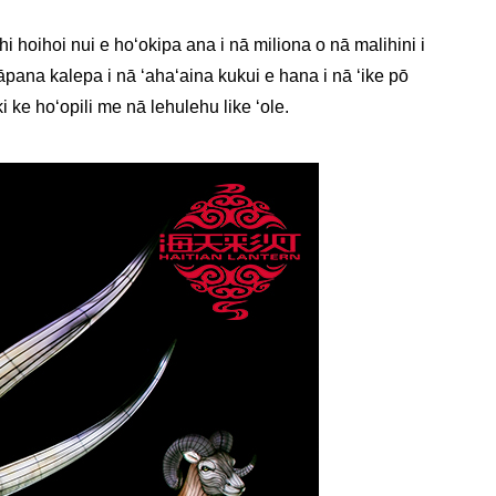
hoihoi nui e hoʻokipa ana i nā miliona o nā malihini i
pana kalepa i nā ʻahaʻaina kukui e hana i nā ʻike pō
 ke hoʻopili me nā lehulehu like ʻole.