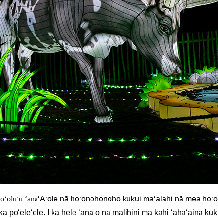
oʻoluʻu ʻana
ʻAʻole nā ​​hoʻonohonoho kukui maʻalahi nā mea hoʻ
a pōʻeleʻele. I ka hele ʻana o nā malihini ma kahi ʻahaʻaina kuku