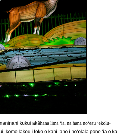
onaninani kukui akā
hana lima ʻia
,
nā hana noʻeau ʻekolu-
i, komo lākou i loko o kahi ʻano i hoʻolālā pono ʻia o ka