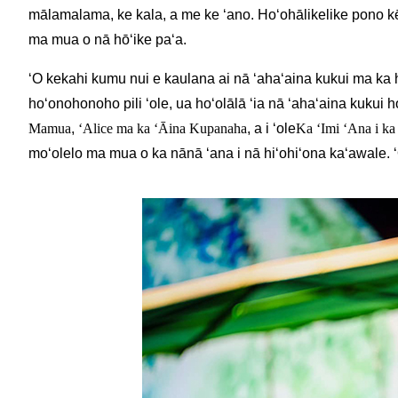
mālamalama, ke kala, a me ke ʻano. Hoʻohālikelike pono kēi
ma mua o nā hōʻike paʻa.
ʻO kekahi kumu nui e kaulana ai nā ʻahaʻaina kukui ma ka 
hoʻonohonoho pili ʻole, ua hoʻolālā ʻia nā ʻahaʻaina kukui 
Mamua
,
ʻAlice ma ka ʻĀina Kupanaha
, a i ʻole
Ka ʻImi ʻAna i k
moʻolelo ma mua o ka nānā ʻana i nā hiʻohiʻona kaʻawale. 