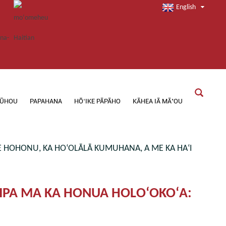
English
ŪHOU
PAPAHANA
HŌʻIKE PĀPĀHO
KĀHEA IĀ MĀ˚OU
IKE HOHONU, KA HOʻOLĀLĀ KUMUHANA, A ME KA HAʻI
 KIPA MA KA HONUA HOLOʻOKOʻA: