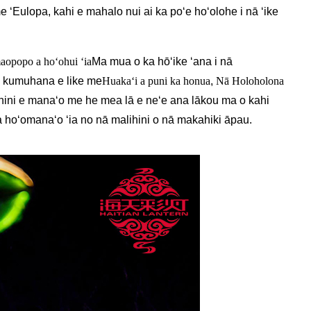
 ʻEulopa, kahi e mahalo nui ai ka poʻe hoʻolohe i nā ʻike
opopo a hoʻohui ʻia
Ma mua o ka hōʻike ʻana i nā
Nā kumuhana e like me
Huakaʻi a puni ka honua
,
Nā Holoholona
ihini e manaʻo me he mea lā e neʻe ana lākou ma o kahi
a hoʻomanaʻo ʻia no nā malihini o nā makahiki āpau.