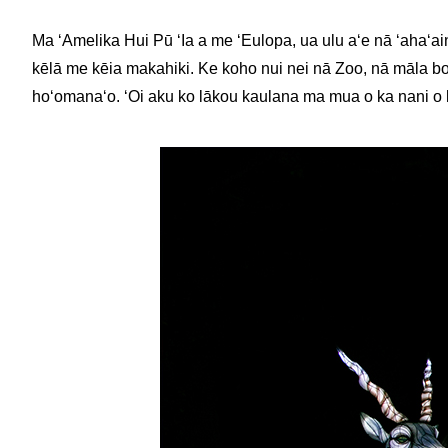
Ma ʻAmelika Hui Pū ʻIa a me ʻEulopa, ua ulu aʻe nā ʻahaʻai
kēlā me kēia makahiki. Ke koho nui nei nā Zoo, nā māla bot
hoʻomanaʻo. ʻOi aku ko lākou kaulana ma mua o ka nani o ka 