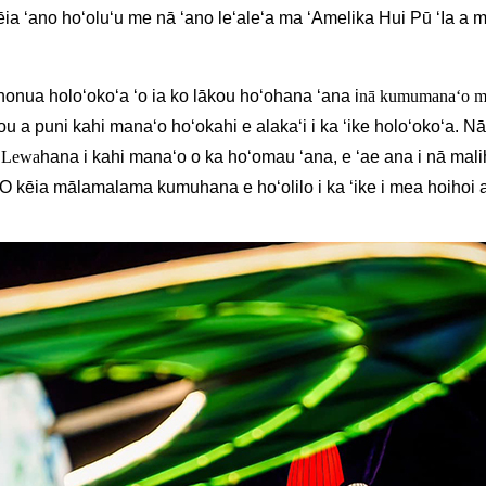
a ʻano hoʻoluʻu me nā ʻano leʻaleʻa ma ʻAmelika Hui Pū ʻIa a me
honua holoʻokoʻa ʻo ia ko lākou hoʻohana ʻana i
nā kumumanaʻo ma
hou a puni kahi manaʻo hoʻokahi e alakaʻi i ka ʻike holoʻokoʻa. 
a Lewa
hana i kahi manaʻo o ka hoʻomau ʻana, e ʻae ana i nā mal
ʻO kēia mālamalama kumuhana e hoʻolilo i ka ʻike i mea hoihoi 