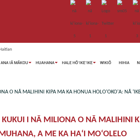
I ANA IĀ MĀKOU
HUAHANA
HALE HŌʻIKEʻIKE
WIKIŌ
HIHIA
N
LIONA O NĀ MALIHINI KIPA MA KA HONUA HOLOʻOKOʻA: NĀ ʻ
A KUKUI I NĀ MILIONA O NĀ MALIHINI
UMUHANA, A ME KA HAʻI MOʻOLELO