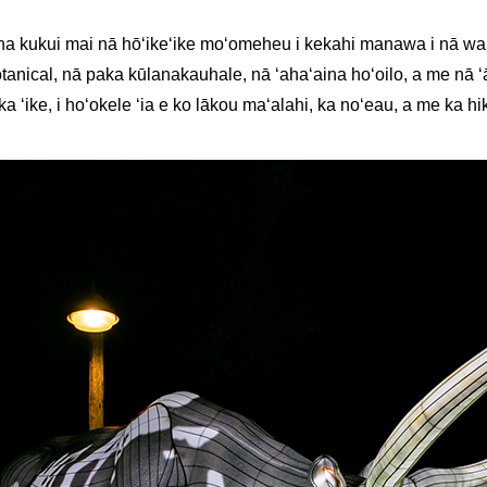
na kukui mai nā hōʻikeʻike moʻomeheu i kekahi manawa i nā wahi 
anical, nā paka kūlanakauhale, nā ʻahaʻaina hoʻoilo, a me nā ʻā
ʻike, i hoʻokele ʻia e ko lākou maʻalahi, ka noʻeau, a me ka hiki