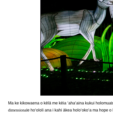
Ma ke kikowaena o kēlā me kēia ʻahaʻaina kukui holomua
h
dimensional
e hoʻololi ana i kahi ākea holoʻokoʻa ma hope o k