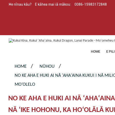
He nīnau kāu?
E kāhea mai iā mākou:
0086-15983172848
HOME
E PIL
HOME
NŪHOU
NO KE AHA E HUKI AI NĀ ʻAHAʻAINA KUKUI I NĀ MI
MOʻOLELO
NO KE AHA E HUKI AI NĀ ʻAHAʻAIN
NĀ ʻIKE HOHONU, KA HOʻOLĀLĀ K