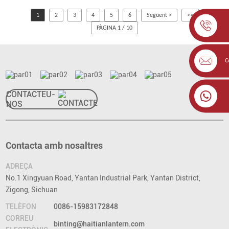
1
2
3
4
5
6
Següent >
>>
PÀGINA 1 / 10
C
CONTACTEU-
NOS
Contacta amb nosaltres
ADREÇA
No.1 Xingyuan Road, Yantan Industrial Park, Yantan District,
Zigong, Sichuan
TELÈFON
0086-15983172848
CORREU
binting@haitianlantern.com