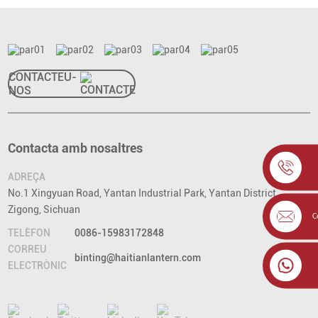
CONTACTEU-
NOS
Contacta amb nosaltres
ADREÇA
No.1 Xingyuan Road, Yantan Industrial Park, Yantan District,
Zigong, Sichuan
C
TELÈFON
0086-15983172848
CORREU
binting@haitianlantern.com
ELECTRÒNIC