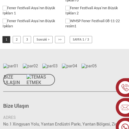
1
2
3
Sonraki >
>>
SAYFA 1 / 3
BİZE
ULAŞIN
Bize Ulaşın
ADRES
No.1 Xingyuan Yolu, Yantan Endüstri Parkı, Yantan Bölgesi, Zigong,