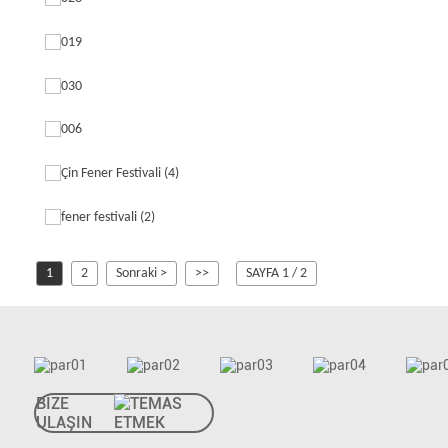
1
2
Sonraki >
>>
SAYFA 1 / 2
BİZE
ULAŞIN