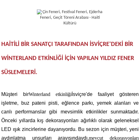
HAITILI BIR SANATÇI TARAFINDAN İSVIÇRE'DEKI BIR
WINTERLAND ETKINLIĞI IÇIN YAPILAN YILDIZ FENER
SÜSLEMELERI.
Müşteri bir
Winterland etkinliği
İsviçre'de faaliyet gösteren
işletme, buz pateni pisti, eğlence parkı, yemek alanları ve
canlı performanslar gibi mevsimlik etkinlikler sunmaktadır.
Önceki yıllarda kış dekorasyonları ağırlıklı olarak geleneksel
LED ışık zincirlerine dayanıyordu. Bu sezon için müşteri, yeni
aydınlatma unsurları arayışındaydı.
mevcut dekorasyonları