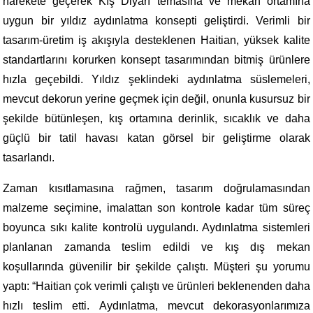
harekete geçerek Kış Diyarı temasına ve mekan ortamına
uygun bir yıldız aydınlatma konsepti geliştirdi. Verimli bir
tasarım-üretim iş akışıyla desteklenen Haitian, yüksek kalite
standartlarını korurken konsept tasarımından bitmiş ürünlere
hızla geçebildi. Yıldız şeklindeki aydınlatma süslemeleri,
mevcut dekorun yerine geçmek için değil, onunla kusursuz bir
şekilde bütünleşen, kış ortamına derinlik, sıcaklık ve daha
güçlü bir tatil havası katan görsel bir geliştirme olarak
tasarlandı.
Zaman kısıtlamasına rağmen, tasarım doğrulamasından
malzeme seçimine, imalattan son kontrole kadar tüm süreç
boyunca sıkı kalite kontrolü uygulandı. Aydınlatma sistemleri
planlanan zamanda teslim edildi ve kış dış mekan
koşullarında güvenilir bir şekilde çalıştı. Müşteri şu yorumu
yaptı: “Haitian çok verimli çalıştı ve ürünleri beklenenden daha
hızlı teslim etti. Aydınlatma, mevcut dekorasyonlarımıza