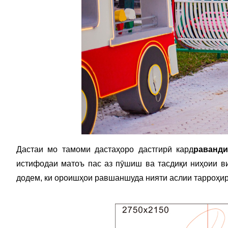
Дастаи мо тамоми дастаҳоро дастгирӣ кард
раванди
истифодаи матоъ пас аз пӯшиш ва тасдиқи ниҳоии ви
додем, ки ороишҳои равшаншуда нияти аслии тарроҳиро