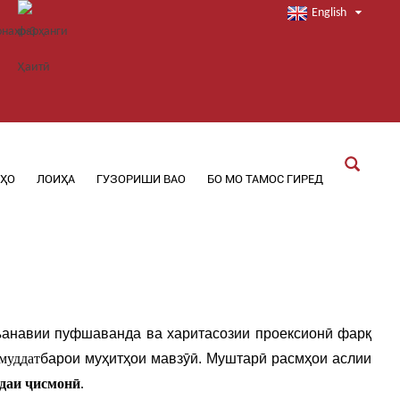
English
РҲО
ЛОИҲА
ГУЗОРИШИ ВАО
БО МО ТАМОС ГИРЕД
нъанавии пуфшаванда ва харитасозии проексионӣ фарқ
змуддат
барои муҳитҳои мавзӯӣ. Муштарӣ расмҳои аслии
даи ҷисмонӣ
.