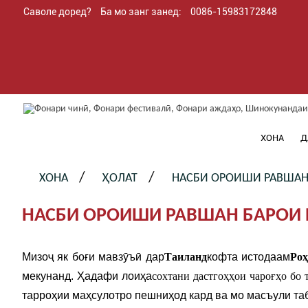
Саволе доред?
Ба мо занг занед:
0086-15983172848
ХОНА
Д
ХОНА
ҲОЛАТ
НАСБИ ОРОИШИ РАВШАН 
НАСБИ ОРОИШИ РАВШАН БАРОИ 
Мизоҷ як боғи мавзӯъӣ дар
Таиланд
кофта истодаам
Ро
мекунанд. Ҳадафи лоиҳа
сохтани дастгоҳҳои чароғҳо бо 
тарроҳии маҳсулотро пешниҳод кард ва мо масъули та