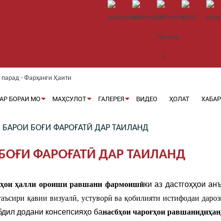
АР БОРАИ МО
МАҲСУЛОТ
ГАЛЕРЕЯ
ВИДЕО
ҲОЛАТ
ХАБА
БАРОИ БОҒИ ФАРОҒАТӢ ДАР ТАИЛАНД
БОҒИ ФАРОҒАТӢ ДАР ТАИЛАНД
ҳҳои ҳалли ороиши равшани фармоишӣ
ки аз дастгоҳҳои а
таъсири қавии визуалӣ, устуворӣ ва қобилияти истифодаи даро
бдил додани консепсияҳо ба
насбҳои чароғҳои равшанидиҳан