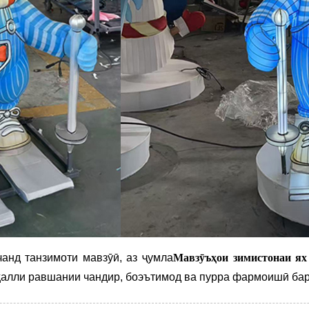
нд танзимоти мавзӯӣ, аз ҷумла
Мавзӯъҳои зимистонаи ях
ҳалли равшании чандир, боэътимод ва пурра фармоишӣ бар