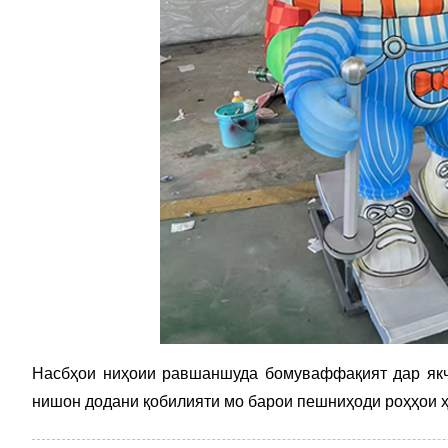
Насбҳои ниҳоии равшаншуда бомуваффақият дар якча
нишон додани қобилияти мо барои пешниҳоди роҳҳои 