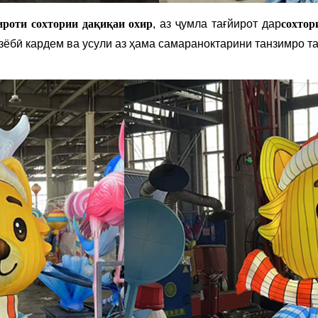
ироти сохтории дақиқаи охир
, аз ҷумла тағйирот дар
сохтор
зёбӣ кардем ва усули аз ҳама самараноктарини танзимро та