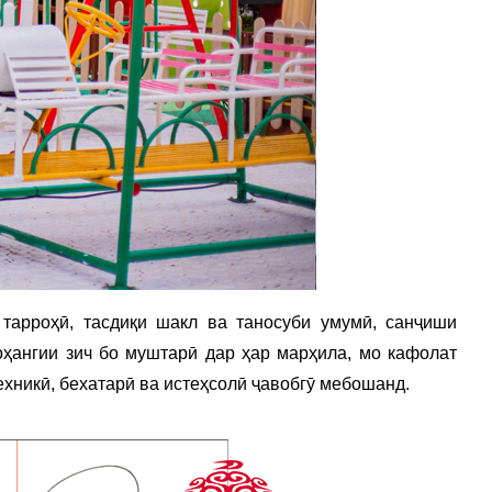
 тарроҳӣ, тасдиқи шакл ва таносуби умумӣ, санҷиши
оҳангии зич бо муштарӣ дар ҳар марҳила, мо кафолат
ехникӣ, бехатарӣ ва истеҳсолӣ ҷавобгӯ мебошанд.