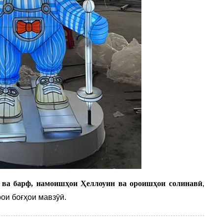
 ва барф, намоишҳои Ҳеллоуин ва ороишҳои солинавӣ
,
ои боғҳои мавзӯӣ.