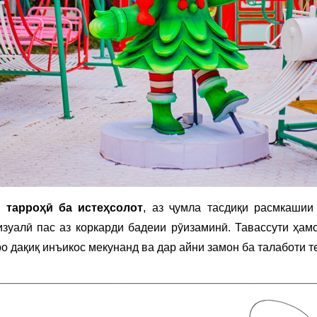
 тарроҳӣ ба истеҳсолот
, аз ҷумла тасдиқи расмкашии
зуалӣ пас аз коркарди бадеии рӯизаминӣ. Тавассути ҳам
 дақиқ инъикос мекунанд ва дар айни замон ба талаботи т