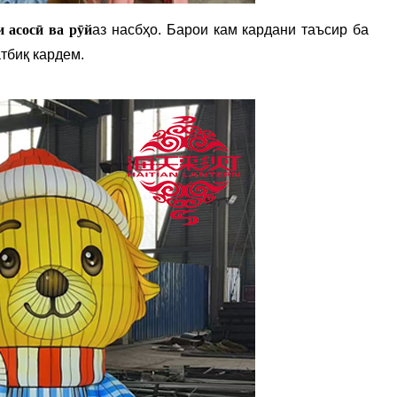
и асосӣ ва рӯй
аз насбҳо. Барои кам кардани таъсир ба
тбиқ кардем.