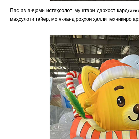
Пас аз анҷоми истеҳсолот, муштарӣ дархост кард
тағй
маҳсулоти тайёр, мо якчанд роҳҳои ҳалли техникиро ар