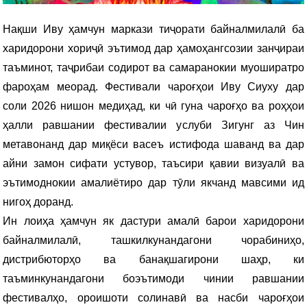
Нақши Иву ҳамчун маркази тиҷорати байналмилалӣ ба
харидорони хориҷӣ эътимод дар ҳамоҳангсозии занҷираи
таъминот, таҷрибаи содирот ва самаранокии муоширатро
фароҳам меорад. Фестивали чароғҳои Иву Сиуху дар
соли 2026 нишон медиҳад, ки чӣ гуна чароғҳо ва роҳҳои
ҳалли равшании фестивалии услуби Зигунг аз Чин
метавонанд дар миқёси васеъ истифода шаванд ва дар
айни замон сифати устувор, таъсири қавии визуалӣ ва
эътимоднокии амалиётиро дар тӯли якчанд мавсими ид
нигоҳ доранд.
Ин лоиҳа ҳамчун як дастури амалӣ барои харидорони
байналмилалӣ, ташкилкунандагони чорабиниҳо,
дистрибюторҳо ва банақшагирони шаҳр, ки
таъминкунандагони боэътимоди чинии равшании
фестивалҳо, ороишоти солинавӣ ва насби чароғҳои