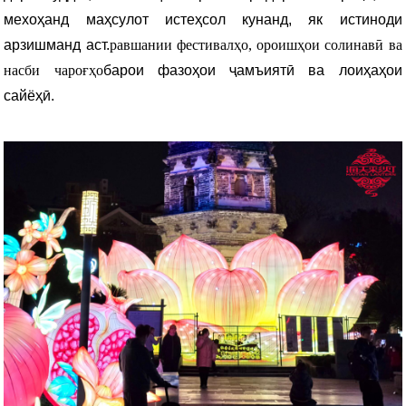
мехоҳанд маҳсулот истеҳсол кунанд, як истиноди
арзишманд аст.
равшании фестивалҳо, ороишҳои солинавӣ ва
насби чароғҳо
барои фазоҳои ҷамъиятӣ ва лоиҳаҳои
сайёҳӣ.