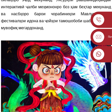
интерактивӣ ҷалби меҳмононро боз ҳам беҳтар мекунанд
ва насбҳоро барои чорабиниҳои Мавлуди Исо,
фестивалҳои идона ва ҷойҳои тамошобоби шабонаи шаҳр
мувофиқ мегардонанд.
По