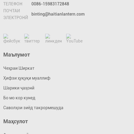
ТЕЛЕФОН
0086-15983172848
ПОЧТАИ
binting@haitianlantern.com
ЭЛЕКТРОНӢ
Маълумот
Чеҳраи Ширкат
Ҳифзи ҳуқуқи муаллиф
Шарики ҷаҳонӣ
Бо мо кор кунед
Саволҳои зиёд такрормешуда
Маҳсулот