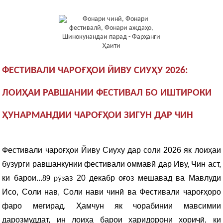
ФЕСТИВАЛИ ЧАРОҒҲОИ ЙИВУ СИУҲУ 2026:
ЛОИҲАИ РАВШАНИИ ФЕСТИВАЛ БО ИШТИРОКИ
ҲУНАРМАНДИИ ЧАРОҒҲОИ ЗИГУН ДАР ЧИН
Фестивали чароғҳои Йиву Сиуху дар соли 2026 як лоиҳаи
бузурги равшанкунии фестивали оммавӣ дар Иву, Чин аст,
ки барои...
89 рӯз
аз 20 декабр оғоз мешавад ва Мавлуди
Исо, Соли нав, Соли нави чинӣ ва Фестивали чароғҳоро
фаро мегирад. Ҳамчун як чорабинии мавсимии
дарозмуддат, ин лоиҳа барои харидорони хориҷӣ, ки