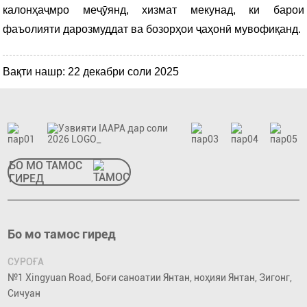
калонҳаҷмро меҷӯянд, хизмат мекунад, ки барои
фаъолияти дарозмуддат ва бозорҳои ҷаҳонӣ мувофиқанд.
Вақти нашр: 22 декабри соли 2025
БО МО ТАМОС
ГИРЕД
Бо мо тамос гиред
СУРОҒА
№1 Xingyuan Road, Боғи саноатии Янтан, ноҳияи Янтан, Зигонг,
Сичуан