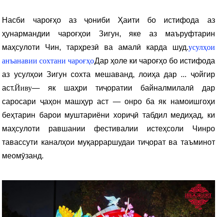
Насби чароғҳо аз ҷониби Ҳаити бо истифода аз
ҳунармандии чароғҳои Зигун, яке аз маъруфтарин
маҳсулоти Чин, тарҳрезӣ ва амалӣ карда шуд.
усулҳои
анъанавии сохтани чароғҳо
Дар ҳоле ки чароғҳо бо истифода
аз усулҳои Зигун сохта мешаванд, лоиҳа дар ... ҷойгир
аст.
Йиву
— як шаҳри тиҷоратии байналмилалӣ дар
саросари ҷаҳон машҳур аст — онро ба як намоишгоҳи
беҳтарин барои муштариёни хориҷӣ табдил медиҳад, ки
маҳсулоти равшании фестивалии истеҳсоли Чинро
тавассути каналҳои муқарраршудаи тиҷорат ва таъминот
меомӯзанд.