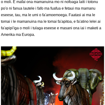
o moli. E mafai ona mamanuina mo ni nofoaga laiti i totonu
po'o ni fanua lautele i fafo ma fuafua e fetaui ma mamanu
eseese, tau, ma le umi o fa'amoemoega. Faatasi ai ma le
tomai i le mamanuina ma le tomai fa'apitoa, e fa'atino lelei ai
fa'apipi'iga o moli i tulaga eseese e masani ona iai i maketi a
Amerika ma Europa.