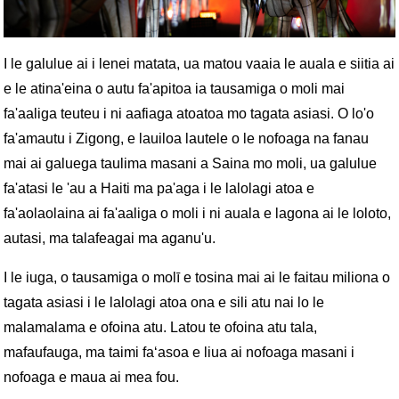
I le galulue ai i lenei matata, ua matou vaaia le auala e siitia ai
e le atina'eina o autu fa'apitoa ia tausamiga o moli mai
fa'aaliga teuteu i ni aafiaga atoatoa mo tagata asiasi. O lo'o
fa'amautu i Zigong, e lauiloa lautele o le nofoaga na fanau
mai ai galuega taulima masani a Saina mo moli, ua galulue
fa'atasi le 'au a Haiti ma pa'aga i le lalolagi atoa e
fa'aolaolaina ai fa'aaliga o moli i ni auala e lagona ai le loloto,
autasi, ma talafeagai ma aganu'u.
I le iuga, o tausamiga o molī e tosina mai ai le faitau miliona o
tagata asiasi i le lalolagi atoa ona e sili atu nai lo le
malamalama e ofoina atu. Latou te ofoina atu tala,
mafaufauga, ma taimi faʻasoa e liua ai nofoaga masani i
nofoaga e maua ai mea fou.