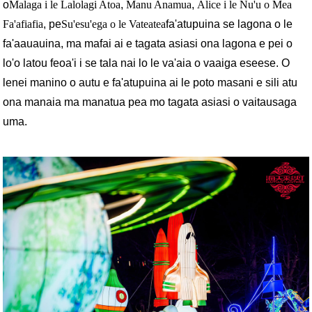
o
Malaga i le Lalolagi Atoa
,
Manu Anamua
,
Alice i le Nu'u o Mea
Fa'afiafia
, pe
Su'esu'ega o le Vateatea
fa'atupuina se lagona o le
fa'aauauina, ma mafai ai e tagata asiasi ona lagona e pei o
lo'o latou feoa'i i se tala nai lo le va'aia o vaaiga eseese. O
lenei manino o autu e fa'atupuina ai le poto masani e sili atu
ona manaia ma manatua pea mo tagata asiasi o vaitausaga
uma.