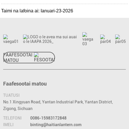
Taimi na lafoina ai: Ianuari-23-2026
FAAFESOOTAI
MATOU
Faafesootai matou
TUATUSI
No.1 Xingyuan Road, Yantan Industrial Park, Yantan District,
Zigong, Sichuan
TELEFONI
0086-15983172848
IMELI
binting@haitianlantern.com