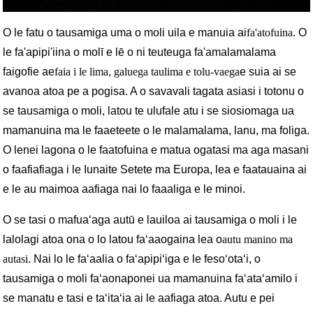
O le fatu o tausamiga uma o moli uila e manuia ai
fa'atofuina
. O
le fa'apipi'iina o molī e lē o ni teuteuga fa'amalamalama
faigofie ae
faia i le lima
,
galuega taulima e tolu-vaega
e suia ai se
avanoa atoa pe a pogisa. A o savavali tagata asiasi i totonu o
se tausamiga o moli, latou te ulufale atu i se siosiomaga ua
mamanuina ma le faaeteete o le malamalama, lanu, ma foliga.
O lenei lagona o le faatofuina e matua ogatasi ma aga masani
o faafiafiaga i le Iunaite Setete ma Europa, lea e faatauaina ai
e le au maimoa aafiaga nai lo faaaliga e le minoi.
O se tasi o mafuaʻaga autū e lauiloa ai tausamiga o moli i le
lalolagi atoa ona o lo latou faʻaaogaina lea o
autu manino ma
autasi
. Nai lo le faʻaalia o faʻapipiʻiga e le fesoʻotaʻi, o
tausamiga o moli faʻaonaponei ua mamanuina faʻataʻamilo i
se manatu e tasi e taʻitaʻia ai le aafiaga atoa. Autu e pei