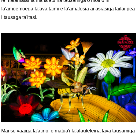
le malamalama ma fa'atuina tausamiga o moli o ni
fa'amoemoega fa'avaitaimi e fa'amalosia ai asiasiga faifai pea
i tausaga ta'itasi.
Mai se vaaiga fa'atino, e matua'i fa'alauteleina lava tausamiga