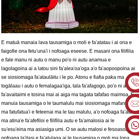
E matuā manaia lava tausamiga o moli e fa'atatau i ai ona e
faigofie ona fetu'una'i i nofoaga eseese. E masani ona filifilia
e fale manu ni autu o manu po'o ni autu anamua e
lagolagoina ai a latou sini fa'alea'oa'oga a'o fa'aopoopoina ai
se siosiomaga fa'ataulāitu i le po. Atonu e fiafia paka ma
togālaau i autu o femalagaa'iga, tala fa'afagogo, po'o ni autu
fa'avaitaimi e tosina mai ai aiga ma tagata tafafao maimoa. E
manuia tausamiga o le taumalulu mai siosiomaga mafanafana
ma fatufatua'i e feteenai ma le tau malulu, a'o nofoaga fa'atau
ma atina'e fa'afefiloi e filifilia autu e fa'amalosia ai le
su'esu'eina ma asiasiga umi. O se autu malosi e fesoasoani i
nofoaga ta'itasi e fa'atulaga ai le tausamiga o moli ma lona