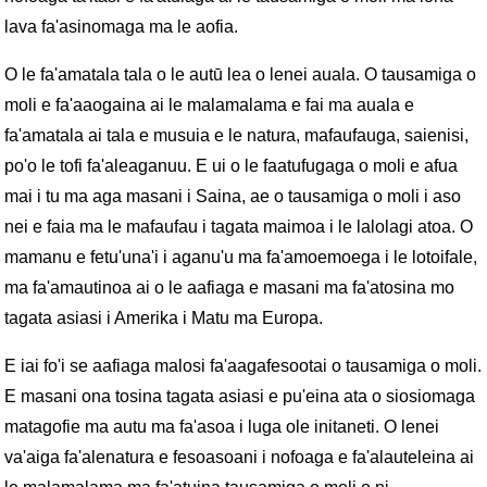
lava fa'asinomaga ma le aofia.
O le fa'amatala tala o le autū lea o lenei auala. O tausamiga o
moli e fa'aaogaina ai le malamalama e fai ma auala e
fa'amatala ai tala e musuia e le natura, mafaufauga, saienisi,
po'o le tofi fa'aleaganuu. E ui o le faatufugaga o moli e afua
mai i tu ma aga masani i Saina, ae o tausamiga o moli i aso
nei e faia ma le mafaufau i tagata maimoa i le lalolagi atoa. O
mamanu e fetu'una'i i aganu'u ma fa'amoemoega i le lotoifale,
ma fa'amautinoa ai o le aafiaga e masani ma fa'atosina mo
tagata asiasi i Amerika i Matu ma Europa.
E iai fo'i se aafiaga malosi fa'aagafesootai o tausamiga o moli.
E masani ona tosina tagata asiasi e pu'eina ata o siosiomaga
matagofie ma autu ma fa'asoa i luga ole initaneti. O lenei
va'aiga fa'alenatura e fesoasoani i nofoaga e fa'alauteleina ai