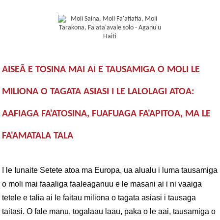
AISEĀ E TOSINA MAI AI E TAUSAMIGA O MOLI LE
MILIONA O TAGATA ASIASI I LE LALOLAGI ATOA:
AAFIAGA FA'ATOSINA, FUAFUAGA FA'APITOA, MA LE
FA'AMATALA TALA
I le Iunaite Setete atoa ma Europa, ua alualu i luma tausamiga
o moli mai faaaliga faaleaganuu e le masani ai i ni vaaiga
tetele e talia ai le faitau miliona o tagata asiasi i tausaga
taitasi. O fale manu, togalaau laau, paka o le aai, tausamiga o