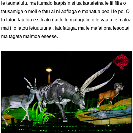
le taumalulu, ma itumalo faapisinisi ua faateleina le filifilia o
tausamiga o moli e fatu ai ni aafiaga e manatua pea i le po. O
lo latou lauiloa e sili atu nai lo le matagofie o le vaaia, e mafua
mai i lo latou fetuutuunai, fatufatuga, ma le mafai ona fesootai
ma tagata maimoa eseese.