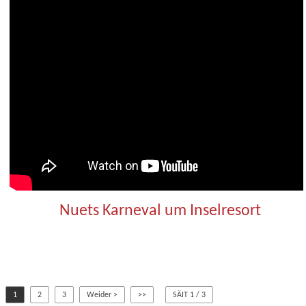
Nuets Karneval um Inselresort
1
2
3
Weider >
>>
SÄIT 1 / 3