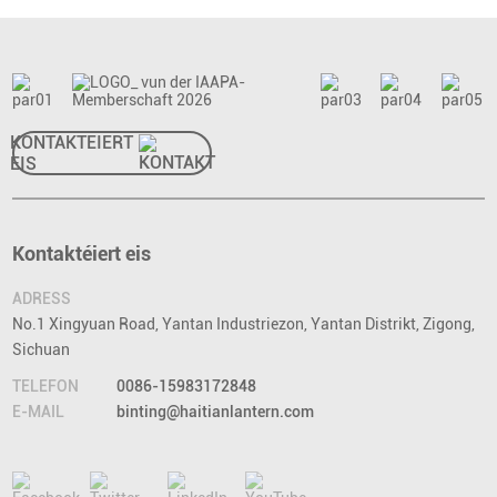
KONTAKTÉIERT
EIS
Kontaktéiert eis
ADRESS
No.1 Xingyuan Road, Yantan Industriezon, Yantan Distrikt, Zigong,
Sichuan
TELEFON
0086-15983172848
E-MAIL
binting@haitianlantern.com