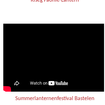
Riseg Päonie-Lantern
Summerlanternenfestival Bastelen