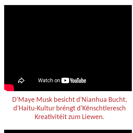
D'Maye Musk besicht d'Nianhua Bucht,
d'Haitu-Kultur bréngt d'Kënschtleresch
Kreativitéit zum Liewen.