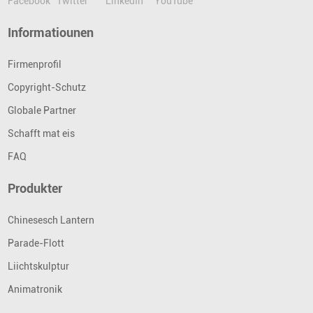
Informatiounen
Firmenprofil
Copyright-Schutz
Globale Partner
Schafft mat eis
FAQ
Produkter
Chinesesch Lantern
Parade-Flott
Liichtskulptur
Animatronik