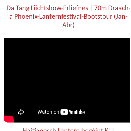
Da Tang Liichtshow-Erliefnes | 70m Draach-
a Phoenix-Lanternfestival-Bootstour (Jan-
Abr)