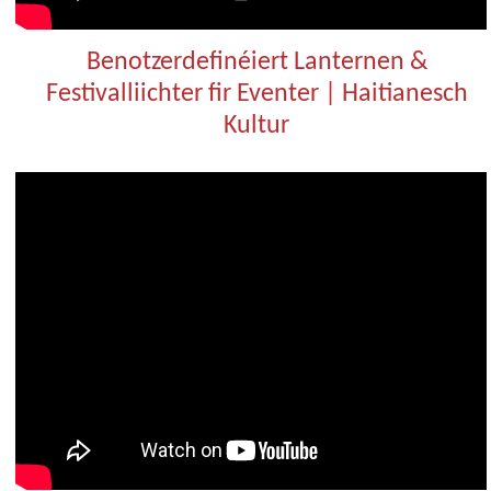
Benotzerdefinéiert Lanternen &
Festivalliichter fir Eventer | Haitianesch
Kultur