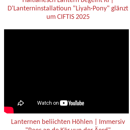
Haitianesch Lantern begéint KI |
D'Lanterninstallatioun "Liyah·Pony" glänzt
um CIFTIS 2025
Lanternen beliichten Höhlen | Immersiv