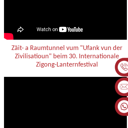
Zäit- a Raumtunnel vum "Ufank vun der
Zivilisatioun" beim 30. Internationale
Zigong-Lanternfestival