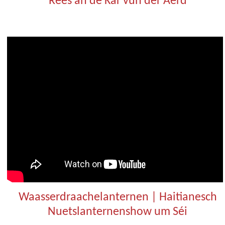
"Rees an de Kär vun der Äerd"
Waasserdraachelanternen | Haitianesch
Nuetslanternenshow um Séi