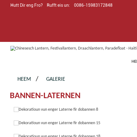
Hutt Dir eng Fro?
Rufft eis un:
0086-15983172848
HE
HEEM
GALERIE
BANNEN-LATERNEN