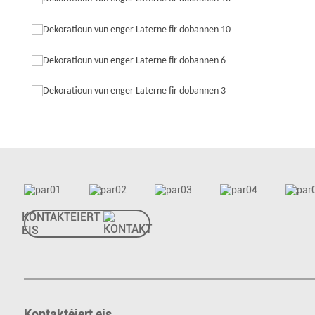
KONTAKTÉIERT
EIS
Kontaktéiert eis