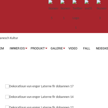
EM
IWWER EIS
PRODUKT
GALERIE
VIDEO
FALL
NEIEGK