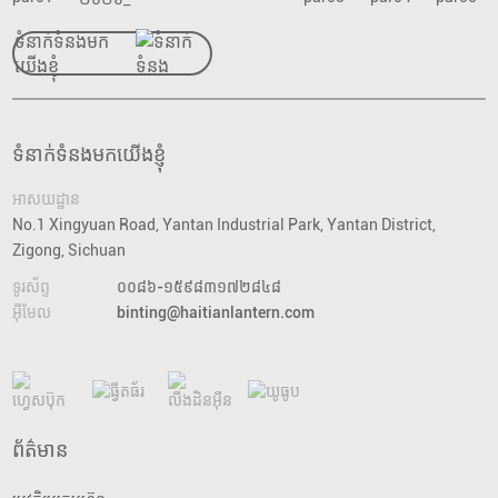
ទំនាក់ទំនងមក
យើងខ្ញុំ
ទំនាក់ទំនងមកយើងខ្ញុំ
អាសយដ្ឋាន
No.1 Xingyuan Road, Yantan Industrial Park, Yantan District,
Zigong, Sichuan
ទូរស័ព្ទ
០០៨៦-១៥៩៨៣១៧២៨៤៨
អ៊ីមែល
binting@haitianlantern.com
ព័ត៌មាន