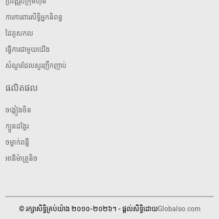
ប្រវត្តិរូបក្រុមហ៊ុន
ការការពារសិទ្ធិអ្នកនិពន្ធ
ដៃគូសកល
ធ្វើការជាមួយយើង
សំណួរដែលសួរញឹកញាប់
ផលិតផល
ចង្កៀងចិន
ក្បួនដង្ហែរ
ចម្លាក់ពន្លឺ
អានីម៉ាត្រូនិច
© រក្សាសិទ្ធិគ្រប់យ៉ាង ២០១០-២០២៦។ - ផ្តល់សិទ្ធិដោយ
Globalso.com