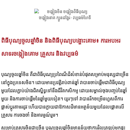
ពិធីបុណ្យចូលឆ្នាំចិន និងពិធីបុណ្យបង្ហោះគោម៖ ការអបអរ
សាទរចង្កៀងគោម គ្រួសារ និងវប្បធម៌
បុណ្យចូលឆ្នាំចិន គឺជាពិធីបុណ្យប្រពៃណីដ៏សំខាន់បំផុតសម្រាប់មនុស្សជាច្រើន
នៅក្នុងប្រទេសចិន។ ដោយមានប្រវត្តិរាប់ពាន់ឆ្នាំ វាបានចាប់ផ្តើមជាពិធីបុណ្យ
មួយដែលភ្ជាប់យ៉ាងជិតស្និទ្ធទៅនឹងជីវិតកសិកម្ម ដោយសម្គាល់ចុងបញ្ចប់នៃឆ្នាំ
មួយ និងការចាប់ផ្តើមនៃឆ្នាំមួយទៀត។ យូរៗទៅ វាបានរីកចម្រើនហួសពីការ
ផ្លាស់ប្តូរតាមរដូវ ហើយបានក្លាយជាឱកាសដ៏មានអត្ថន័យមួយដែលផ្តោតលើ
គ្រួសារ ការចងចាំ និងអារម្មណ៍រួម។
សម្រាប់គ្រួសារចិនជាច្រើន បុណ្យចូលឆ្នាំចិនមានន័យថាការវិលត្រឡប់មកផ្ទះ