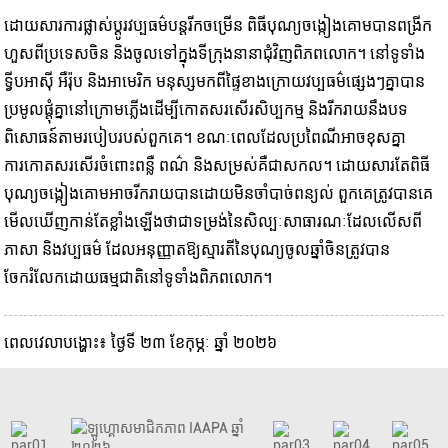
ដោយសារការផ្លាស់ប្តូរវប្បធម៌បន្តរីកចម្រើន ពិធីបុណ្យចង្កៀងគោមបានពង្រីក
ហួសពីប្រទេសចិន និងចូលទៅក្នុងទីក្រុងនានាជុំវិញពិភពលោក។ នៅទូទាំង
ទ្វីបអាស៊ី អឺរ៉ុប និងអាមេរិក មនុស្សមកពីផ្ទៃខាងក្រោយវប្បធម៌ផ្សេងៗគ្នាបាន
ប្រមូលផ្តុំគ្នានៅក្រោមភ្លើងដើម្បីកោតសរសើរសិប្បកម្ម និងរីករាយនឹងបទ
ពិសោធន៍តាមរបៀបរបស់ពួកគេ។ ខណៈពេលដែលប្រពៃណីអាចខុសគ្នា
ការកោតសរសើរចំពោះពន្លឺ ពណ៌ និងសម្រស់គឺជាសកល។ ដោយសារតែពិធី
បុណ្យចង្កៀងគោមអាចរីករាយបានដោយមិនចាំបាច់ពន្យល់ ពួកគេត្រូវបានគេ
មើលឃើញកាន់តែខ្លាំងឡើងថាជាទម្រង់នៃសិល្បៈសាធារណៈដែលលើសពី
ភាសា និងវប្បធម៌ ដែលអនុញ្ញាតឱ្យស្មារតីនៃបុណ្យចូលឆ្នាំចិនត្រូវបាន
ចែករំលែកដោយធម្មជាតិនៅទូទាំងពិភពលោក។
ពេលវេលាបង្ហោះ៖ ថ្ងៃទី ២៣ ខែកុម្ភៈ ឆ្នាំ ២០២៦