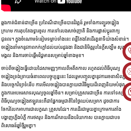
ឆ្លងកាត់​ជំនាន់​ជាច្រើន ប្រពៃណី​ជាច្រើន​បាន​វិវត្តន៍ រួមទាំង​ការព្យួរ​ចង្កៀង​
ក្រហម ការតុបតែង​ទ្វារចូល ការទៅលេង​សាច់ញាតិ និង​ការផ្លាស់ប្ដូរ​ពាក្យ
ជូនពរ។ ក្នុងចំណោម​ទំនៀមទម្លាប់​ទាំងនេះ ពន្លឺ​តែងតែ​ដើរតួនាទី​យ៉ាងសំខាន់។
ចង្កៀង​នាំមកនូវ​ភាពកក់ក្តៅ​ដល់​យប់​រដូវរងា និង​ជា​និមិត្តរូប​នៃ​ក្តីសង្ឃឹម សុភ
មង្គល និង​ការចាប់ផ្តើម​វិជ្ជមាន​សម្រាប់​ឆ្នាំខាងមុខ។
ចាប់ពីចង្កៀងធ្វើដោយដៃសាមញ្ញៗកាលពីអតីតកាល រហូតដល់ពិធីបុណ្យ
ចង្កៀងទ្រង់ទ្រាយធំនាពេលបច្ចុប្បន្ននេះ ដែលរួមបញ្ចូលគ្នានូវការរចនាសិល្បៈ
និងបច្ចេកវិទ្យាទំនើប ការមើលចង្កៀងបានក្លាយជាវិធីមួយដ៏ពេញនិយមបំផុត
ក្នុងការអបអរសាទរបុណ្យចូលឆ្នាំចិន។ សម្រាប់គ្រួសារជាច្រើន ការទៅទស្សនា
ពិធីបុណ្យចង្កៀងឥឡូវនេះគឺជាផ្នែកធម្មជាតិនៃថ្ងៃឈប់សម្រាក ដូចជាការ
ចែករំលែកអាហារជាលក្ខណៈគ្រួសារដែរ។ ការដើរជាមួយគ្នាក្រោមការតាំង
បង្ហាញភ្លើងបំភ្លឺ ការថតរូប និងការរីករាយនឹងបរិយាកាស បានក្លាយជាបទ
ពិសោធន៍ឆ្នាំថ្មីរួមគ្នា។