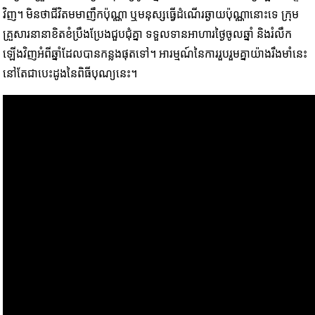
វិញ។ មិនថាជីវិតមមាញឹកប៉ុណ្ណា ឬមនុស្សធ្វើដំណើរឆ្ងាយប៉ុណ្ណានោះទេ ក្រុម
គ្រួសារនានាខិតខំប្រឹងប្រែងជួបជុំគ្នា ទទួលទានអាហារថ្ងៃចូលឆ្នាំ និងរំលឹក
ឡើងវិញអំពីឆ្នាំដែលបានកន្លងផុតទៅ។ អារម្មណ៍នៃការរួបរួមគ្នាយ៉ាងរឹងមាំនេះ
នៅតែជាបេះដូងនៃពិធីបុណ្យនេះ។