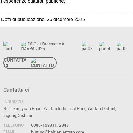
l'esperienze culturali publiche.
Data di publicazione: 26 dicembre 2025
CUNTATTA
CI
Cuntatta ci
INDIRIZZU
No.1 Xingyuan Road, Yantan Industrial Park, Yantan District,
Zigong, Sichuan
TELEFONU
0086-15983172848
EMAIL
binting@haitianlantern.com