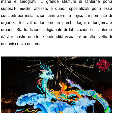
manu è aerografu. E grande strutture di lanterne ponu
superà
10 metri
in altezza, è quadri spezializati ponu esse
cuncipiti per installazioni
nantu à terra o acqua
, chì permette di
urganizà festival di lanterne in parchi, laghi è lungomare
urbane. Sta tradizione artigianale di fabricazione di lanterne
dà à e mostre una forte prufundità visuale è un altu livellu di
ricunniscenza notturna.