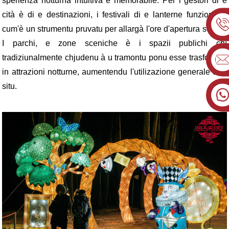
sperienza notturna intuitiva è memorabile. Per i gestori di e
cità è di e destinazioni, i festivali di e lanterne funzionanu
cum'è un strumentu pruvatu per allargà l'ore d'apertura serale.
I parchi, e zone sceniche è i spazii publichi chì
tradiziunalmente chjudenu à u tramontu ponu esse trasformati
in attrazioni notturne, aumentendu l'utilizazione generale di u
situ.