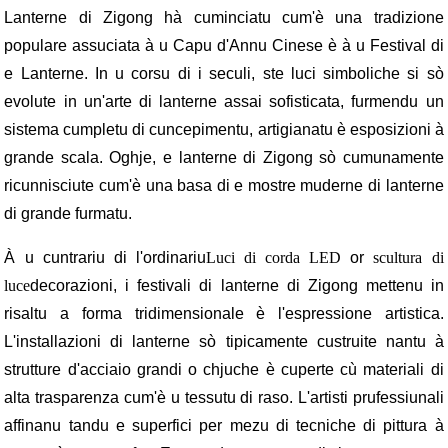
Lanterne di Zigong hà cuminciatu cum'è una tradizione
populare assuciata à u Capu d'Annu Cinese è à u Festival di
e Lanterne. In u corsu di i seculi, ste luci simboliche si sò
evolute in un'arte di lanterne assai sofisticata, furmendu un
sistema cumpletu di cuncepimentu, artigianatu è esposizioni à
grande scala. Oghje, e lanterne di Zigong sò cumunamente
ricunnisciute cum'è una basa di e mostre muderne di lanterne
di grande furmatu.
À u cuntrariu di l'ordinariu
Luci di corda LED
or
scultura di
luce
decorazioni, i festivali di lanterne di Zigong mettenu in
risaltu a forma tridimensionale è l'espressione artistica.
L'installazioni di lanterne sò tipicamente custruite nantu à
strutture d'acciaio grandi o chjuche è cuperte cù materiali di
alta trasparenza cum'è u tessutu di raso. L'artisti prufessiunali
affinanu tandu e superfici per mezu di tecniche di pittura à