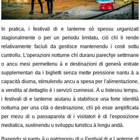
In pratica, i festivali di e lanterne sò spessu urganizati
stagionalmente o per un periodu limitatu, ciò chì li rende
relativamente faciuli da gestisce mantenendu i costi sottu
cuntrollu. L'operazioni notturne chì duranu parechje settimane
o ancu mesi permettenu à e destinazioni di generà entrate
supplementari da i biglietti senza mette pressione nantu à a
capacità diurna, stimulendu ancu a spesa per l'alimentazione,
a vendita al dettaglio è i servizii cunnessi. À u listessu tempu,
i festivali di e lanterne aiutanu à stabilisce una forte identità
notturna per una cità o destinazione, chì pò esse amplificata
per mezu di u passaparola di i visitatori è di l'esposizione
mediatica, sustinendu u sviluppu turisticu à longu andà.
Basendu si nantu à u patrimoniu di u Festival di e Lanterne di