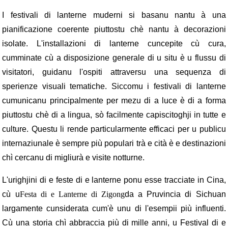
I festivali di lanterne muderni si basanu nantu à una
pianificazione coerente piuttostu chè nantu à decorazioni
isolate. L'installazioni di lanterne cuncepite cù cura,
cumminate cù a disposizione generale di u situ è ​​u flussu di
visitatori, guidanu l'ospiti attraversu una sequenza di
sperienze visuali tematiche. Siccomu i festivali di lanterne
cumunicanu principalmente per mezu di a luce è di a forma
piuttostu chè di a lingua, sò facilmente capiscitoghji in tutte e
culture. Questu li rende particularmente efficaci per u publicu
internaziunale è sempre più populari trà e cità è e destinazioni
chì cercanu di migliurà e visite notturne.
L'urighjini di e feste di e lanterne ponu esse tracciate in Cina,
cù u
Festa di e Lanterne di Zigong
da a Pruvincia di Sichuan
largamente cunsiderata cum'è unu di l'esempii più influenti.
Cù una storia chì abbraccia più di mille anni, u Festival di e