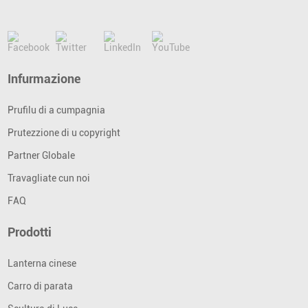
Infurmazione
Prufilu di a cumpagnia
Prutezzione di u copyright
Partner Globale
Travagliate cun noi
FAQ
Prodotti
Lanterna cinese
Carro di parata