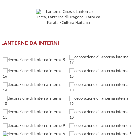
LANTERNE DA INTERNI