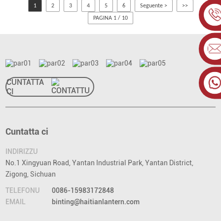
1
2
3
4
5
6
Seguente >
>>
PAGINA 1 / 10
CUNTATTA
CI
Cuntatta ci
INDIRIZZU
No.1 Xingyuan Road, Yantan Industrial Park, Yantan District,
Zigong, Sichuan
TELEFONU
0086-15983172848
EMAIL
binting@haitianlantern.com