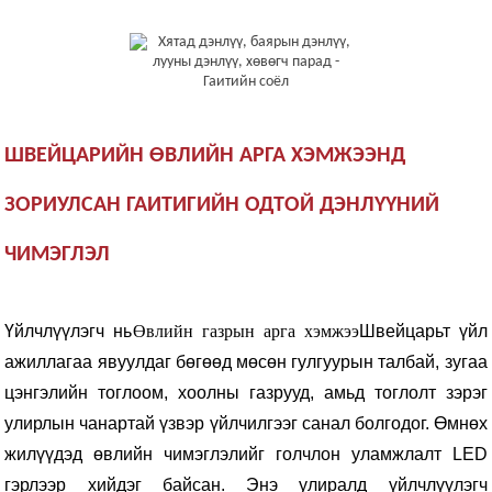
ШВЕЙЦАРИЙН ӨВЛИЙН АРГА ХЭМЖЭЭНД
ЗОРИУЛСАН ГАИТИГИЙН ОДТОЙ ДЭНЛҮҮНИЙ
ЧИМЭГЛЭЛ
Үйлчлүүлэгч нь
Өвлийн газрын арга хэмжээ
Швейцарьт үйл
ажиллагаа явуулдаг бөгөөд мөсөн гулгуурын талбай, зугаа
цэнгэлийн тоглоом, хоолны газрууд, амьд тоглолт зэрэг
улирлын чанартай үзвэр үйлчилгээг санал болгодог. Өмнөх
жилүүдэд өвлийн чимэглэлийг голчлон уламжлалт LED
гэрлээр хийдэг байсан. Энэ улиралд үйлчлүүлэгч