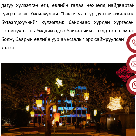
дагуу хүлээлгэн өгч, өвлийн гадаа нөхцөлд найдвартай
гүйцэтгэсэн. Үйлчлүүлэгч: "Гаити маш үр дүнтэй ажиллаж,
бүтээгдэхүүнийг хүлээгдэж байснаас хурдан хүргэсэн.
Гэрэлтүүлэг нь бидний одоо байгаа чимэглэлд төгс нэмэлт
болж, баярын өвлийн уур амьсгалыг эрс сайжруулсан" гэж
хэлэв.