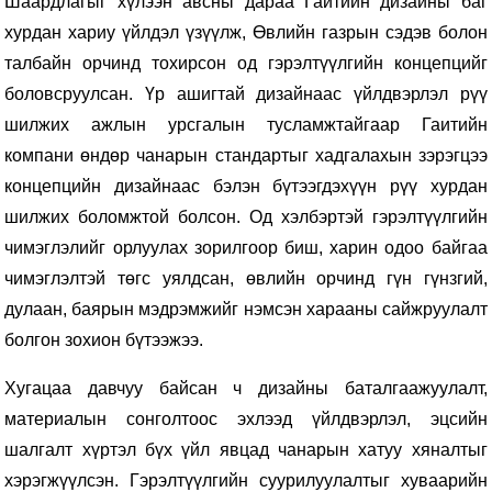
Шаардлагыг хүлээн авсны дараа Гаитийн дизайны баг
хурдан хариу үйлдэл үзүүлж, Өвлийн газрын сэдэв болон
талбайн орчинд тохирсон од гэрэлтүүлгийн концепцийг
боловсруулсан. Үр ашигтай дизайнаас үйлдвэрлэл рүү
шилжих ажлын урсгалын тусламжтайгаар Гаитийн
компани өндөр чанарын стандартыг хадгалахын зэрэгцээ
концепцийн дизайнаас бэлэн бүтээгдэхүүн рүү хурдан
шилжих боломжтой болсон. Од хэлбэртэй гэрэлтүүлгийн
чимэглэлийг орлуулах зорилгоор биш, харин одоо байгаа
чимэглэлтэй төгс уялдсан, өвлийн орчинд гүн гүнзгий,
дулаан, баярын мэдрэмжийг нэмсэн харааны сайжруулалт
болгон зохион бүтээжээ.
Хугацаа давчуу байсан ч дизайны баталгаажуулалт,
материалын сонголтоос эхлээд үйлдвэрлэл, эцсийн
шалгалт хүртэл бүх үйл явцад чанарын хатуу хяналтыг
хэрэгжүүлсэн. Гэрэлтүүлгийн суурилуулалтыг хуваарийн