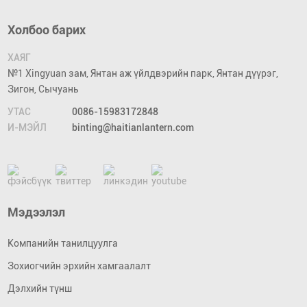
Холбоо барих
ХАЯГ
№1 Xingyuan зам, Янтан аж үйлдвэрийн парк, Янтан дүүрэг,
Зигон, Сычуань
УТАС
0086-15983172848
И-МЭЙЛ
binting@haitianlantern.com
Мэдээлэл
Компанийн танилцуулга
Зохиогчийн эрхийн хамгаалалт
Дэлхийн түнш