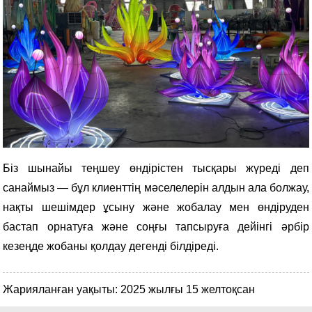
Біз шынайы теңшеу өндірістен тысқары жүреді деп
санаймыз — бұл клиенттің мәселелерін алдын ала болжау,
нақты шешімдер ұсыну және жобалау мен өндіруден
бастап орнатуға және соңғы тапсыруға дейінгі әрбір
кезеңде жобаны қолдау дегенді білдіреді.
Жарияланған уақыты: 2025 жылғы 15 желтоқсан