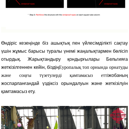
Өндіріс кезеңінде біз ашықтық пен үйлесімділікті сақтау
үшін жұмыс барысы туралы үнемі жаңалықтармен бөлісіп
отырдық. Жарықтандыру қондырғылары Бельгияға
жеткізілгеннен кейін, біздің
Еуропалық топ орнында орнатуды
және соңғы түзетулерді қамтамасыз етті
жобаның
жоспарланғандай үздіксіз орындалуын және жеткізілуін
қамтамасыз ету.