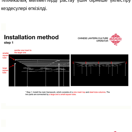
техникалық мәліметтерді растау үшін бірнеше үйлестіру
кездесулері өткізілді.