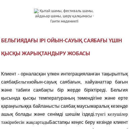
БЕЛЬГИЯДАҒЫ ІРІ ОЙЫН-САУЫҚ САЯБАҒЫ ҮШІН
ҚЫСҚЫ ЖАРЫҚТАНДЫРУ ЖОБАСЫ
Клиент - орналасқан үлкен интеграцияланған тақырыптық
саябақ
Бельгия
ойын-сауық саябағын, хайуанаттар бағын
және табиғи саябақты бір жерде біріктіреді. Бельгия
қысында қысқы температураның төмендігіне және ерте
қараңғылыққа байланысты саябақ маусымаралық кезеңде
ашық болады және сенімді шешім іздеді.
түнгі келушілер
тәжірибесін жақсартады
Бастапқы кеңес беру кезінде клиент