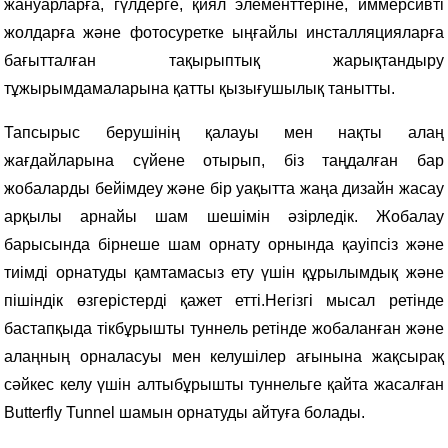
жануарларға, гүлдерге, қиял элементтеріне, иммерсивті
жолдарға және фотосуретке ыңғайлы инсталляцияларға
бағытталған тақырыптық жарықтандыру
тұжырымдамаларына қатты қызығушылық танытты.
Тапсырыс берушінің қалауы мен нақты алаң
жағдайларына сүйене отырып, біз таңдалған бар
жобаларды бейімдеу және бір уақытта жаңа дизайн жасау
арқылы арнайы шам шешімін әзірледік. Жобалау
барысында бірнеше шам орнату орнында қауіпсіз және
тиімді орнатуды қамтамасыз ету үшін құрылымдық және
пішіндік өзгерістерді қажет етті.
Негізгі мысал ретінде
бастапқыда тікбұрышты туннель ретінде жобаланған және
алаңның орналасуы мен келушілер ағынына жақсырақ
сәйкес келу үшін алтыбұрышты туннельге қайта жасалған
Butterfly Tunnel шамын орнатуды айтуға болады.