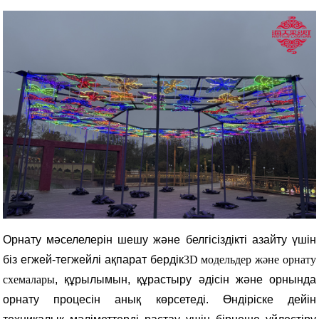
Орнату мәселелерін шешу және белгісіздікті азайту үшін
біз егжей-тегжейлі ақпарат бердік
3D модельдер және орнату
схемалары
, құрылымын, құрастыру әдісін және орнында
орнату процесін анық көрсетеді. Өндіріске дейін