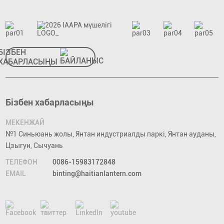
БІЗБЕН
ХАБАРЛАСЫҢЫ
Бізбен хабарласыңы
МЕКЕНЖАЙ
№1 Синьюань жолы, Янтан индустриалды паркі, Янтан ауданы,
Цзыгун, Сычуань
ТЕЛЕФОН
0086-15983172848
EMAIL
binting@haitianlantern.com