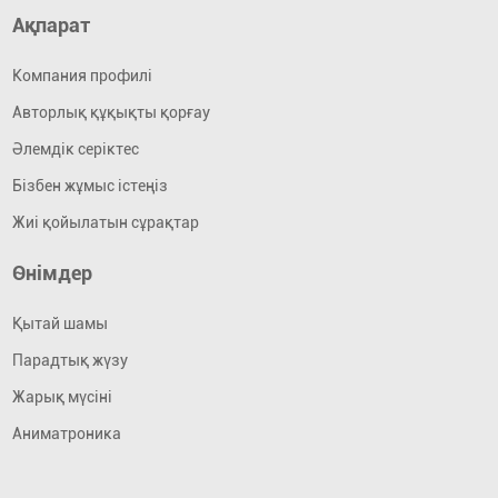
Ақпарат
Компания профилі
Авторлық құқықты қорғау
Әлемдік серіктес
Бізбен жұмыс істеңіз
Жиі қойылатын сұрақтар
Өнімдер
Қытай шамы
Парадтық жүзу
Жарық мүсіні
Аниматроника