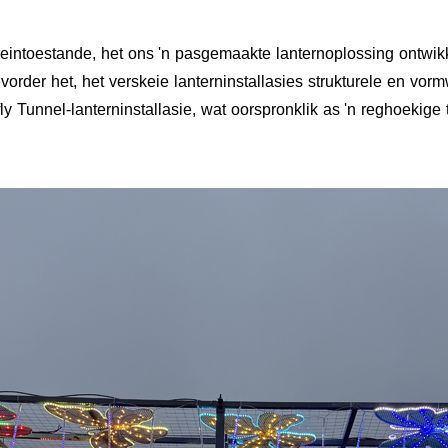
rreintoestande, het ons 'n pasgemaakte lanternoplossing ontw
rder het, het verskeie lanterninstallasies strukturele en vorm
ly Tunnel-lanterninstallasie, wat oorspronklik as 'n reghoekige