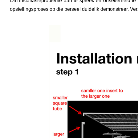
Om installasieprobleme aan te spreek en onsekerheid te ve
opstellingsproses op die perseel duidelik demonstreer. V