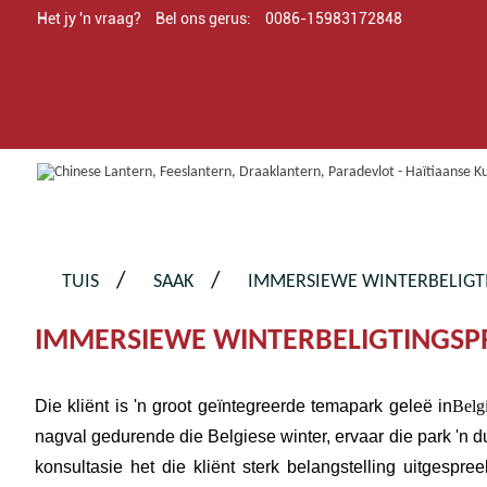
Het jy 'n vraag?
Bel ons gerus:
0086-15983172848
TUIS
SAAK
IMMERSIEWE WINTERBELIGTI
IMMERSIEWE WINTERBELIGTINGSPR
Die kliënt is 'n groot geïntegreerde temapark geleë in
Belg
nagval gedurende die Belgiese winter, ervaar die park 'n 
konsultasie het die kliënt sterk belangstelling uitgespr