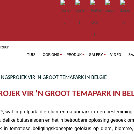
TUIS
OOR ONS
PRODUK
GALERY
VIDEO
SA
NGSPROJEK VIR 'N GROOT TEMAPARK IN BELGIË
OJEK VIR 'N GROOT TEMAPARK IN BEL
ië
, wat 'n pretpark, dieretuin en natuurpark in een bestemmin
duidelike buiteseisoen en het 'n betroubare oplossing gesoek om
eek in tematiese beligtingskonsepte gefokus op diere, blomme