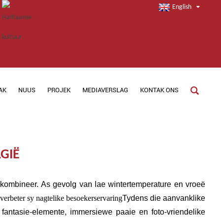
English
AK
NUUS
PROJEK
MEDIAVERSLAG
KONTAK ONS
GIË
g kombineer. As gevolg van lae wintertemperature en vroeë
verbeter sy nagtelike besoekerservaring
Tydens die aanvanklike
, fantasie-elemente, immersiewe paaie en foto-vriendelike