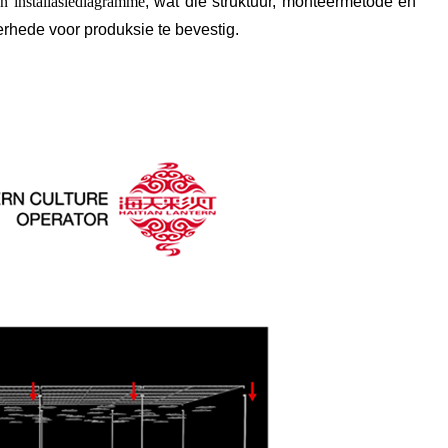
n installasiediagramme
, wat die struktuur, monteermetode en
rhede voor produksie te bevestig.