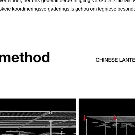
rminder, het ons gedetailleerde inligting verskaf.
3D-modelle e
erskeie koördineringsvergaderings is gehou om tegniese besonde