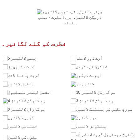
فطرت کو گلے لگائیں۔