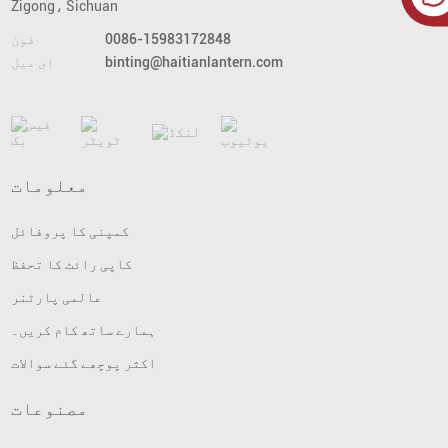
Zigong، Sichuan
0086-15983172848
فون
binting@haitianlantern.com
ای میل
معلومات
کمپنی کا پروفائل
کاپی رائٹ کا تحفظ
عالمی پارٹنر
ہمارے ساتھ کام کریں۔
اکثر پوچھے گئے سوالات
مصنوعات