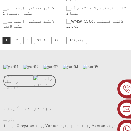
صفحہ 1/3
>>
اگلا >
3
2
1
ہم سے
رابطہ
کریں۔
ہم سے رابطہ کریں۔
ایڈریس
نمبر 1 Xingyuan روڈ، Yantan انڈسٹریل پارک، Yantan ڈسٹرکٹ،