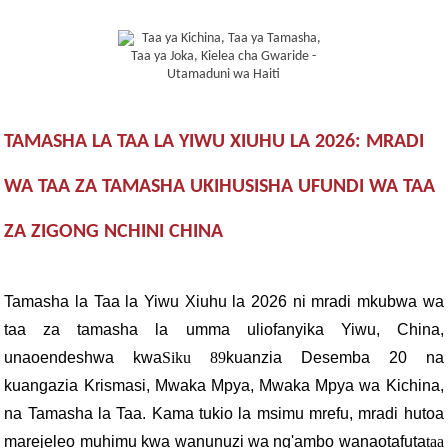
TAMASHA LA TAA LA YIWU XIUHU LA 2026: MRADI
WA TAA ZA TAMASHA UKIHUSISHA UFUNDI WA TAA
ZA ZIGONG NCHINI CHINA
Tamasha la Taa la Yiwu Xiuhu la 2026 ni mradi mkubwa wa
taa za tamasha la umma uliofanyika Yiwu, China,
unaoendeshwa kwa
Siku 89
kuanzia Desemba 20 na
kuangazia Krismasi, Mwaka Mpya, Mwaka Mpya wa Kichina,
na Tamasha la Taa. Kama tukio la msimu mrefu, mradi hutoa
marejeleo muhimu kwa wanunuzi wa ng'ambo wanaotafuta
taa