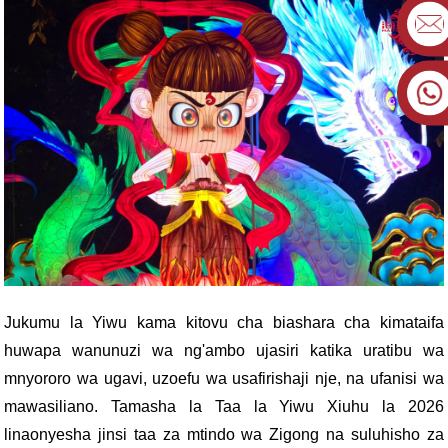
Jukumu la Yiwu kama kitovu cha biashara cha kimataifa
huwapa wanunuzi wa ng'ambo ujasiri katika uratibu wa
mnyororo wa ugavi, uzoefu wa usafirishaji nje, na ufanisi wa
mawasiliano. Tamasha la Taa la Yiwu Xiuhu la 2026
linaonyesha jinsi taa za mtindo wa Zigong na suluhisho za