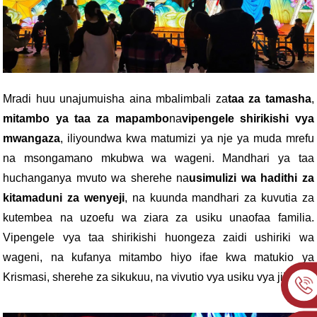
Mradi huu unajumuisha aina mbalimbali za
taa za tamasha
,
mitambo ya taa za mapambo
na
vipengele shirikishi vya
mwangaza
, iliyoundwa kwa matumizi ya nje ya muda mrefu
na msongamano mkubwa wa wageni. Mandhari ya taa
huchanganya mvuto wa sherehe na
usimulizi wa hadithi za
kitamaduni za wenyeji
, na kuunda mandhari za kuvutia za
kutembea na uzoefu wa ziara za usiku unaofaa familia.
Vipengele vya taa shirikishi huongeza zaidi ushiriki wa
wageni, na kufanya mitambo hiyo ifae kwa matukio ya
Krismasi, sherehe za sikukuu, na vivutio vya usiku vya jiji.