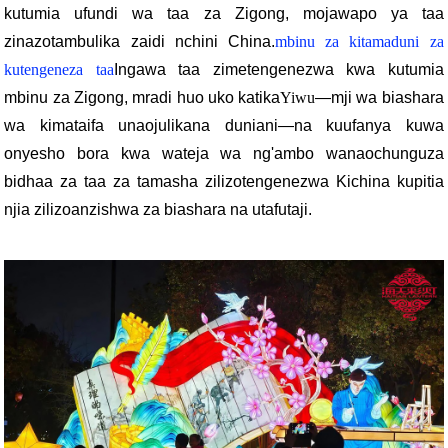
kutumia ufundi wa taa za Zigong, mojawapo ya taa
zinazotambulika zaidi nchini China.
mbinu za kitamaduni za
kutengeneza taa
Ingawa taa zimetengenezwa kwa kutumia
mbinu za Zigong, mradi huo uko katika
Yiwu
—mji wa biashara
wa kimataifa unaojulikana duniani—na kuufanya kuwa
onyesho bora kwa wateja wa ng'ambo wanaochunguza
bidhaa za taa za tamasha zilizotengenezwa Kichina kupitia
njia zilizoanzishwa za biashara na utafutaji.