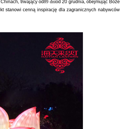
 Chinach, trwający od
89 dni
od 20 grudnia, obejmując Boże
kt stanowi cenną inspirację dla zagranicznych nabywców