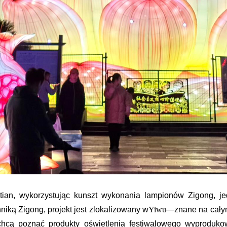
itian, wykorzystując kunszt wykonania lampionów Zigong, j
niką Zigong, projekt jest zlokalizowany w
Yiwu
—znane na całym
y chcą poznać produkty oświetlenia festiwalowego wyprodu