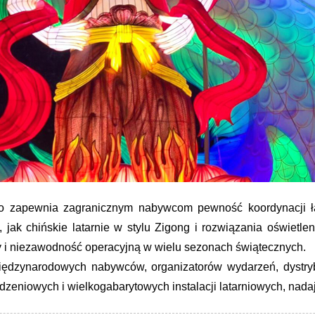
 zapewnia zagranicznym nabywcom pewność koordynacji ła
, jak chińskie latarnie w stylu Zigong i rozwiązania oświet
ny i niezawodność operacyjną w wielu sezonach świątecznych.
 międzynarodowych nabywców, organizatorów wydarzeń, dystryb
eniowych i wielkogabarytowych instalacji latarniowych, nadając