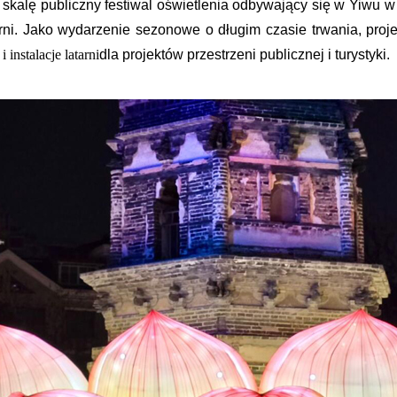
 skalę publiczny festiwal oświetlenia odbywający się w Yiwu w
ni. Jako wydarzenie sezonowe o długim czasie trwania, proje
 instalacje latarni
dla projektów przestrzeni publicznej i turystyki.