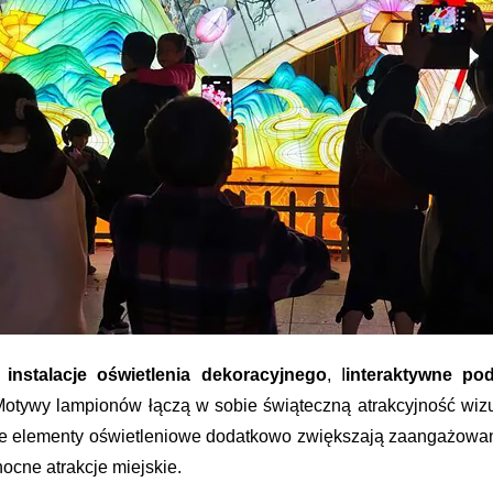
,
instalacje oświetlenia dekoracyjnego
, I
interaktywne po
Motywy lampionów łączą w sobie świąteczną atrakcyjność wiz
ne elementy oświetleniowe dodatkowo zwiększają zaangażowani
ocne atrakcje miejskie.