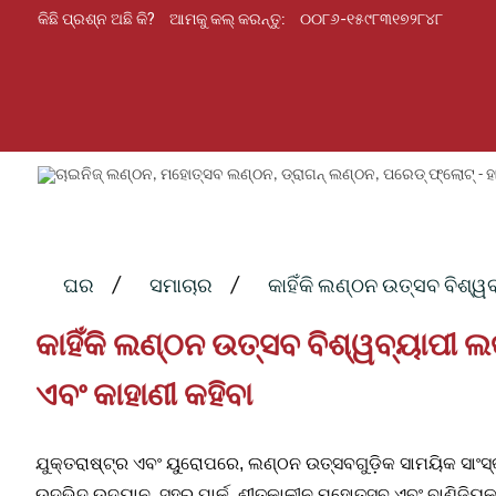
କିଛି ପ୍ରଶ୍ନ ଅଛି କି?
ଆମକୁ କଲ୍ କରନ୍ତୁ:
୦୦୮୬-୧୫୯୮୩୧୭୨୮୪୮
ଘର
ସମାଚାର
କାହିଁକି ଲଣ୍ଠନ ଉତ୍ସବ ବିଶ୍ୱବ
କାହିଁକି ଲଣ୍ଠନ ଉତ୍ସବ ବିଶ୍ୱବ୍ୟାପୀ ଲକ
ଏବଂ କାହାଣୀ କହିବା
ଯୁକ୍ତରାଷ୍ଟ୍ର ଏବଂ ୟୁରୋପରେ, ଲଣ୍ଠନ ଉତ୍ସବଗୁଡ଼ିକ ସାମୟିକ ସାଂସ୍
ଉଦ୍ଭିଦ ଉଦ୍ୟାନ, ସହର ପାର୍କ, ଶୀତକାଳୀନ ମହୋତ୍ସବ ଏବଂ ବାଣିଜ୍ୟିକ ଜ