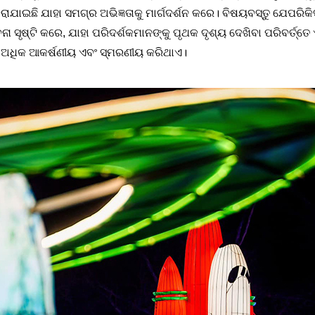
ାଇଛି ଯାହା ସମଗ୍ର ଅଭିଜ୍ଞତାକୁ ମାର୍ଗଦର୍ଶନ କରେ। ବିଷୟବସ୍ତୁ ଯେପରିକି
ା ସୃଷ୍ଟି କରେ, ଯାହା ପରିଦର୍ଶକମାନଙ୍କୁ ପୃଥକ ଦୃଶ୍ୟ ଦେଖିବା ପରିବର୍ତ୍
କୁ ଅଧିକ ଆକର୍ଷଣୀୟ ଏବଂ ସ୍ମରଣୀୟ କରିଥାଏ।