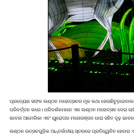
ପ୍ରତ୍ୟେକ ସଫଳ ଲଣ୍ଠନ ମହୋତ୍ସବର ମୂଳ କଥା ହେଉଛି
ବୁଡ଼ାଇବା
ଲଣ
ପରିବର୍ତ୍ତନ କରେ। ପରିଦର୍ଶକମାନେ ଏକ ଲଣ୍ଠନ ମହୋତ୍ସବ ଦେଇ ଚାଲ
ଭାବନା ଆମେରିକା ଏବଂ ୟୁରୋପର ମନୋରଞ୍ଜନ ଧାରା ସହିତ ଦୃଢ଼ ଭାବରେ ସ
ଲଣ୍ଠନ ଉତ୍ସବଗୁଡ଼ିକ ଆନ୍ତର୍ଜାତୀୟ ସ୍ତରରେ ପ୍ରତିଧ୍ୱନିତ ହେବା