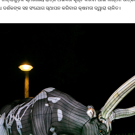
 ଦର୍ଶକଙ୍କ ସହ ସଂଯୋଗ ସ୍ଥାପନ କରିବାର କ୍ଷମତା ଦ୍ୱାରା ଚାଳିତ।