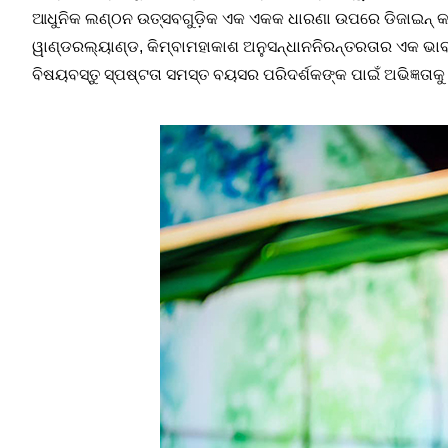
ଆଧୁନିକ ଲଣ୍ଠନ ଉତ୍ସବଗୁଡ଼ିକ ଏକ ଏକକ ଧାରଣା ଉପରେ ଡିଜାଇନ୍ କରାଯ
ୱାଣ୍ଡରଲ୍ୟାଣ୍ଡ
, କିମ୍ବା
ମହାକାଶ ଅନୁସନ୍ଧାନ
ନିରନ୍ତରତାର ଏକ ଭାବନ
ବିଷୟବସ୍ତୁ ସ୍ପଷ୍ଟତା ସମସ୍ତ ବୟସର ପରିଦର୍ଶକଙ୍କ ପାଇଁ ଅଭିଜ୍ଞତା