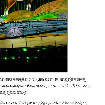
ରିମାଣୀୟ କଳାକୃତି
ଯାହା ଅନ୍ଧାର ପରେ ଏକ ସମ୍ପୂର୍ଣ୍ଣ ସ୍ଥାନକୁ
ଜାଇନ୍ ହୋଇଥିବା ପରିବେଶରେ ପ୍ରବେଶ କରନ୍ତି। ଏହି ନିମଜ୍ଜାର
କୁ ମୂଲ୍ୟ ଦିଅନ୍ତି।
ଡ଼ିକ
। ଅସମ୍ପର୍କିତ ସ୍ଥାପନଗୁଡ଼ିକୁ ପ୍ରଦର୍ଶନ କରିବା ପରିବର୍ତ୍ତେ,