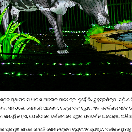
୍ଠନ ସ୍ଥାପନ ସାଧାରଣ ଆଲୋକ ସାଜସଜ୍ଜା ନୁହେଁ କିନ୍ତୁ
ହସ୍ତଶିଳ୍ପ
,
ତ୍ରି-ପ
ିବା ସମୟରେ, ସେମାନେ ଆଲୋକ, ରଙ୍ଗ ଏବଂ ରୂପର ଏକ ସତର୍କତାର ସହିତ ଡି
ମନ୍ୱିତ ହୁଏ, ଯେଉଁଠାରେ ଦର୍ଶକମାନେ ସ୍ଥିର ପ୍ରଦର୍ଶନ ଅପେକ୍ଷା ଅଭିଜ୍ଞତା
ର ଏକ ପ୍ରମୁଖ କାରଣ ହେଉଛି ସେମାନଙ୍କର ବ୍ୟବହାର
ସ୍ପଷ୍ଟ, ଏକୀକୃତ ଥିମ୍‌ଗୁ