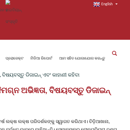
English
ପ୍ରୋଜେକ୍ଟ
ମିଡିଆ ରିପୋର୍ଟ
ଆମ ସହିତ ଯୋଗାଯୋଗ କରନ୍ତୁ
, ବିଷୟବସ୍ତୁ ଡିଜାଇନ୍ ଏବଂ କାହାଣୀ କହିବା
ମଗ୍ନ ଅଭିଜ୍ଞତା, ବିଷୟବସ୍ତୁ ଡିଜାଇନ୍
୍ଷ ଲକ୍ଷ ଲକ୍ଷ ପରିଦର୍ଶକଙ୍କୁ ସ୍ୱାଗତ କରିଥାଏ। ଚିଡ଼ିଆଖାନା,
ବକୁ ବର୍ଦ୍ଧିତ ଭାବରେ ବାଛିଥାନ୍ତି। ସେମାନଙ୍କର ଲୋକପ୍ରିୟତା ଦୃଶ୍ୟ