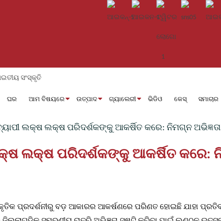
ଘର
ଆମ ବିଷୟରେ
ଉତ୍ପାଦ
ଗ୍ୟାଲେରୀ
ଭିଡିଓ
କେସ୍
ସମାଚାର
୍ୟାପୀ ଲକ୍ଷ ଲକ୍ଷ ପରିଦର୍ଶକଙ୍କୁ ଆକର୍ଷିତ କରେ: ନିମଗ୍ନ ଅଭିଜ୍ଞତା
୍ଷ ଲକ୍ଷ ପରିଦର୍ଶକଙ୍କୁ ଆକର୍ଷିତ କରେ: ନି
କୃତିକ ପ୍ରଦର୍ଶନୀରୁ ବଡ଼ ଆକାରର ଆକର୍ଷଣରେ ପରିଣତ ହୋଇଛି ଯାହା ପ୍ରତିବର
ିଲ୍ଲାଗୁଡ଼ିକ ସ୍ମରଣୀୟ ରାତ୍ରି ଅଭିଜ୍ଞତା ସୃଷ୍ଟି କରିବା ପାଇଁ ଲଣ୍ଠନ ଉତ୍ସ