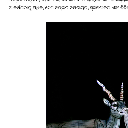
ଆକର୍ଷଣଠାରୁ ଅଧିକ, ସେମାନଙ୍କର ନମନୀୟତା, ସୃଜନଶୀଳତା ଏବଂ ବିବିଧ