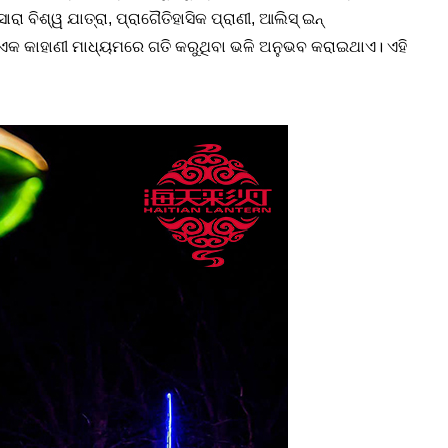
ସାରା ବିଶ୍ୱ ଯାତ୍ରା
,
ପ୍ରାଗୈତିହାସିକ ପ୍ରାଣୀ
,
ଆଲିସ୍ ଇନ୍
ତେ ଏକ କାହାଣୀ ମାଧ୍ୟମରେ ଗତି କରୁଥିବା ଭଳି ଅନୁଭବ କରାଇଥାଏ। ଏହି