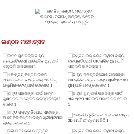
ଲଣ୍ଠନ ମହୋତ୍ସବ