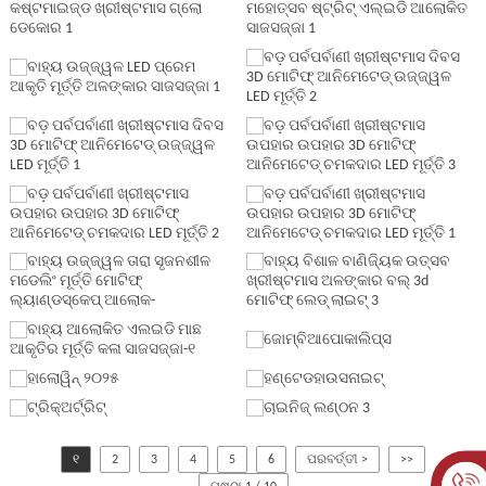
୧
2
3
4
5
6
ପରବର୍ତ୍ତୀ >
>>