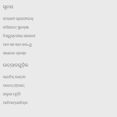
ସୂଚନା
କମ୍ପାନୀ ପ୍ରୋଫାଇଲ୍
କପିରାଇଟ୍ ସୁରକ୍ଷା
ବିଶ୍ୱସ୍ତରୀୟ ସହଭାଗୀ
ଆମ ସହ କାମ କରନ୍ତୁ
ସାଧାରଣ ପ୍ରଶ୍ନ
ଉତ୍ପାଦଗୁଡ଼ିକ
ଚାଇନିଜ୍ ଲଣ୍ଠନ
ପରେଡ୍ ଫ୍ଲୋଟ୍
ହାଲୁକା ମୂର୍ତ୍ତି
ଆନିମାଟ୍ରୋନିକ୍ସ