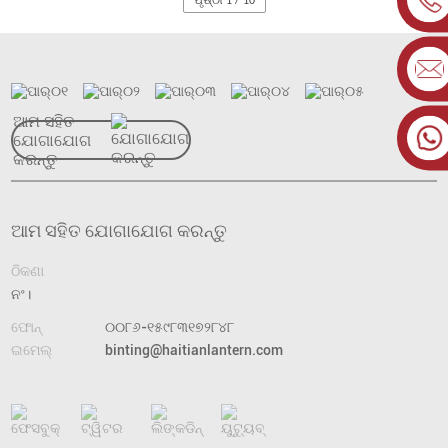
ପୃଷ୍ଠା 1 / 10
ଆମ ସହିତ
ଯୋଗାଯୋଗ
କରନ୍ତୁ
ଆମ ସହିତ ଯୋଗାଯୋଗ କରନ୍ତୁ
ଠିକଣା
ନଂ।
ଫୋନ୍‌
୦୦୮୬-୧୫୯୮୩୧୭୨୮୪୮
ଇମେଲ୍
binting@haitianlantern.com