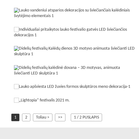
1
2
Toliau >
>>
1 / 2 PUSLAPIS