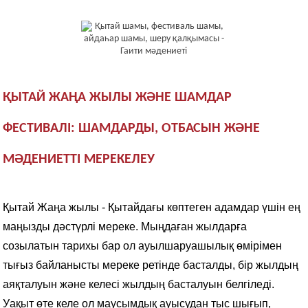
ҚЫТАЙ ЖАҢА ЖЫЛЫ ЖӘНЕ ШАМДАР
ФЕСТИВАЛІ: ШАМДАРДЫ, ОТБАСЫН ЖӘНЕ
МӘДЕНИЕТТІ МЕРЕКЕЛЕУ
Қытай Жаңа жылы - Қытайдағы көптеген адамдар үшін ең
маңызды дәстүрлі мереке. Мыңдаған жылдарға
созылатын тарихы бар ол ауылшаруашылық өмірімен
тығыз байланысты мереке ретінде басталды, бір жылдың
аяқталуын және келесі жылдың басталуын белгіледі.
Уақыт өте келе ол маусымдық ауысудан тыс шығып,