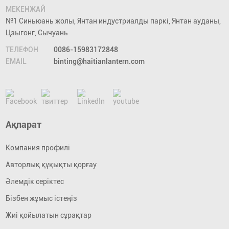
МЕКЕНЖАЙ
№1 Синьюань жолы, Янтан индустриалды паркі, Янтан ауданы,
Цзыгонг, Сычуань
ТЕЛЕФОН
0086-15983172848
EMAIL
binting@haitianlantern.com
Ақпарат
Компания профилі
Авторлық құқықты қорғау
Әлемдік серіктес
Бізбен жұмыс істеңіз
Жиі қойылатын сұрақтар