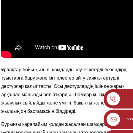
Ұрпақтар бойы қызыл шамдарды ілу, есіктерді безендіру,
туыстарға бару және ізгі тілектер айту сияқты әртүрлі
дәстүрлер қалыптасты. Осы дәстүрлердің ішінде жарық
әрқашан маңызды рөл атқарды. Шамдар қысқы түндерге
жылулық сыйлайды және үмітті, бақытты және алдағы
жылдың оң бастамасын білдіреді.
Элек
Бұрынғы қарапайым қолдан жасалған шамдардан бастап,
бүгінгі көркем дизайн мен заманауи технологияларды