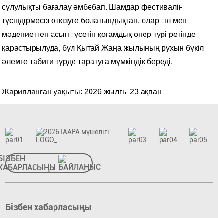
сұлулықты бағалау әмбебап. Шамдар фестивалін
түсіндірмесіз өткізуге болатындықтан, олар тіл мен
мәдениеттен асып түсетін қоғамдық өнер түрі ретінде
қарастырылуда, бұл Қытай Жаңа жылының рухын бүкіл
әлемге табиғи түрде таратуға мүмкіндік береді.
Жарияланған уақыты: 2026 жылғы 23 ақпан
БІЗБЕН
ХАБАРЛАСЫҢЫ
Бізбен хабарласыңы