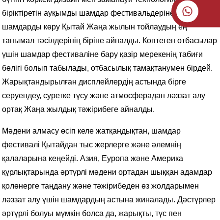
біріктіретін ауқымды шамдар фестивальдеріне дейін,
шамдарды көру Қытай Жаңа жылын тойлаудың ең
танымал тәсілдерінің біріне айналды. Көптеген отбасылар
үшін шамдар фестиваліне бару қазір мерекенің табиғи
бөлігі болып табылады, отбасылық тамақтанумен бірдей.
Жарықтандырылған дисплейлердің астында бірге
серуендеу, суретке түсу және атмосферадан ләззат алу
ортақ Жаңа жылдық тәжірибеге айналды.
Мәдени алмасу өсіп келе жатқандықтан, шамдар
фестивалі Қытайдан тыс жерлерге және әлемнің
қалаларына кеңейді. Азия, Еуропа және Америка
құрлықтарында әртүрлі мәдени ортадан шыққан адамдар
қолөнерге таңдану және тәжірибеден өз жолдарымен
ләззат алу үшін шамдардың астына жиналады. Дәстүрлер
әртүрлі болуы мүмкін болса да, жарықты, түс пен