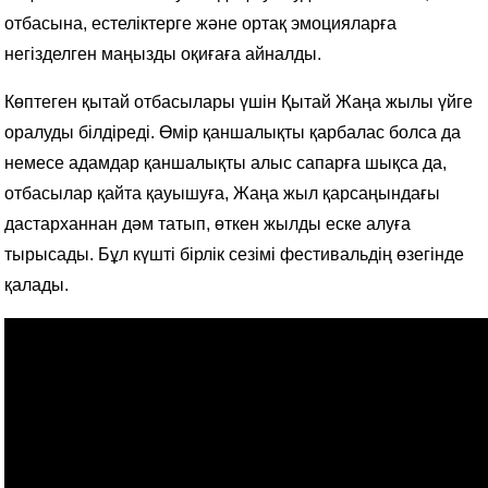
отбасына, естеліктерге және ортақ эмоцияларға
негізделген маңызды оқиғаға айналды.
Көптеген қытай отбасылары үшін Қытай Жаңа жылы үйге
оралуды білдіреді. Өмір қаншалықты қарбалас болса да
немесе адамдар қаншалықты алыс сапарға шықса да,
отбасылар қайта қауышуға, Жаңа жыл қарсаңындағы
дастарханнан дәм татып, өткен жылды еске алуға
тырысады. Бұл күшті бірлік сезімі фестивальдің өзегінде
қалады.