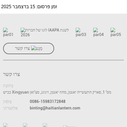
זמן פרסום: 15 בדצמבר 2025
צרו קשר
צרו קשר
כְּתוֹבֶת
כביש Xingyuan מס' 1, פארק התעשייה יאנטן, מחוז יאנטן, זיגונג, סצ'ואן
0086-15983172848
טֵלֵפוֹן
binting@haitianlantern.com
אֶלֶקטרוֹנִי