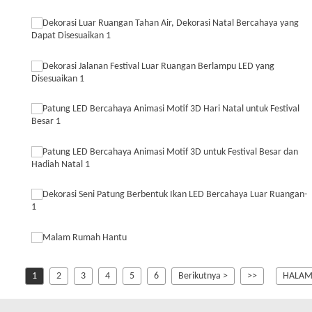
1
2
3
4
5
6
Berikutnya >
>>
HALAMA