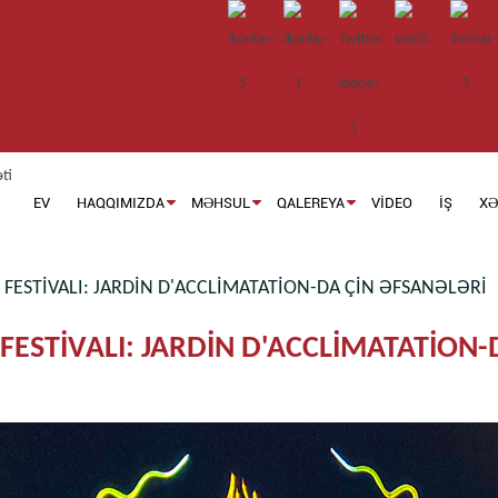
EV
HAQQIMIZDA
MƏHSUL
QALEREYA
VIDEO
İŞ
XƏ
FESTIVALI: JARDIN D'ACCLIMATATION-DA ÇIN ƏFSANƏLƏRI
ESTIVALI: JARDIN D'ACCLIMATATION-