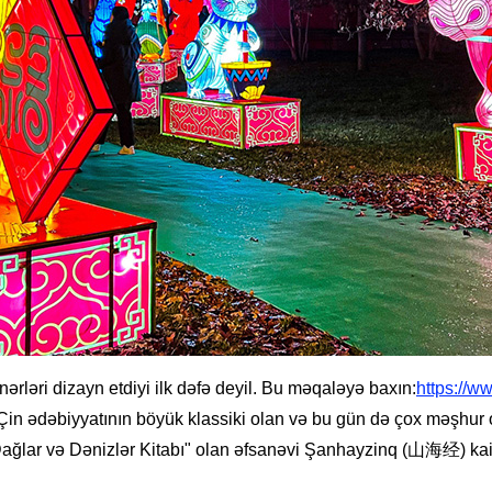
nərləri dizayn etdiyi ilk dəfə deyil. Bu məqaləyə baxın:
https://w
 Çin ədəbiyyatının böyük klassiki olan və bu gün də çox məşhur 
"Dağlar və Dənizlər Kitabı" olan əfsanəvi Şanhayzinq (山海经) kai