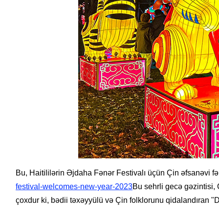
Bu, Haitililərin Əjdaha Fənər Festivalı üçün Çin əfsanəvi fə
festival-welcomes-new-year-2023
Bu sehrli gecə gəzintisi,
çoxdur ki, bədii təxəyyülü və Çin folklorunu qidalandıran 