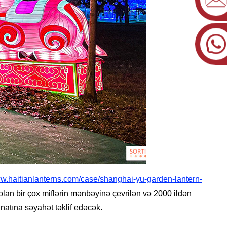
ww.haitianlanterns.com/case/shanghai-yu-garden-lantern-
olan bir çox miflərin mənbəyinə çevrilən və 2000 ildən
natına səyahət təklif edəcək.