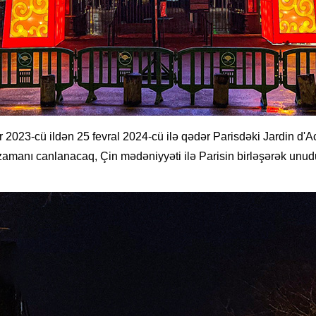
2023-cü ildən 25 fevral 2024-cü ilə qədər Parisdəki Jardin d'Acc
si zamanı canlanacaq, Çin mədəniyyəti ilə Parisin birləşərək un