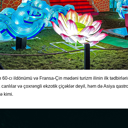
 60-cı ildönümü və Fransa-Çin mədəni turizm ilinin ilk tədbirləri
k canlılar və çoxrəngli ekzotik çiçəklər deyil, həm də Asiya qastro
ə kimi.