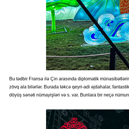
Bu tədbir Fransa ilə Çin arasında diplomatik münasibətlərin
zövq ala bilərlər. Burada təkcə qeyri-adi əjdahalar, fantasti
döyüş sənəti nümayişləri və s. var. Bunlara bir neçə nümun