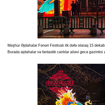
Məşhur Əjdahalar Fənəri Festivalı ilk dəfə olaraq 15 dekabr 
Burada əjdahalar və fantastik canlılar ailəvi gecə gəzinti