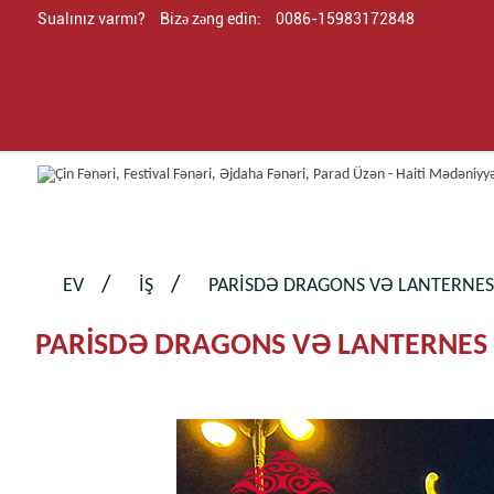
Sualınız varmı?
Bizə zəng edin:
0086-15983172848
EV
İŞ
PARISDƏ DRAGONS VƏ LANTERNES 
PARISDƏ DRAGONS VƏ LANTERNES F