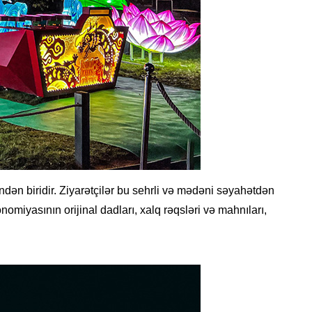
ndən biridir. Ziyarətçilər bu sehrli və mədəni səyahətdən
nomiyasının orijinal dadları, xalq rəqsləri və mahnıları,