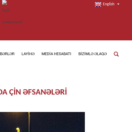
English
BƏRLƏR
LAYIHƏ
MEDIA HESABATI
BIZIMLƏ ƏLAQƏ
DA ÇIN ƏFSANƏLƏRI