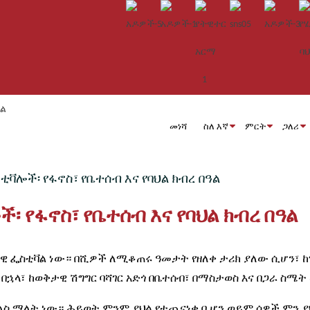
መነሻ
ስለ እኛ
ምርት
ጋለሪ
ቲቫሎች፡ የፋኖስ፣ የቤተሰብ እና የባህል ክብረ በዓል
፡ የፋኖስ፣ የቤተሰብ እና የባህል ክብረ በዓል
ዊ ፌስቲቫል ነው። በሺዎች ለሚቆጠሩ ዓመታት የዘለቀ ታሪክ ያለው ሲሆን፣ ከግ
በኋላ፣ ከወቅታዊ ሽግግር ባሻገር አድጎ በቤተሰብ፣ በማስታወስ እና በጋራ ስሜ
 ማለት ነው። ሕይወት ምንም ያህል የተጨናነቀ ቢሆን ​​ወይም ሰዎች ምን ያ