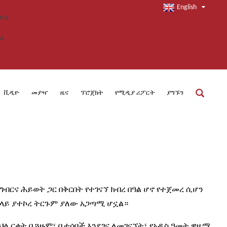
English
ቪዲዮ
መያዣ
ዜና
ፕሮጀክት
የሚዲያ ሪፖርት
ያግኙን
ብርና ሕይወት ጋር በቅርበት የተገናኘ ክብረ በዓል ሆኖ የተጀመረ ሲሆን
ት ላይ ያተኮረ ትርጉም ያለው አጋጣሚ ሆኗል።
ህል ርቀት ቢጓዙም፣ ቤተሰቦች እንደገና ለመገናኘት፣ የአዲስ ዓመት ዋዜማ