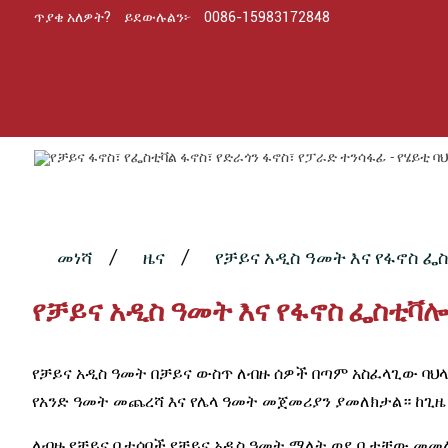
ጥያቄ አለዎት?
ይደውሉልን፦
0086-15983172848
መነሻ
ዜና
የቻይና አዲስ ዓመት እና የፋኖስ ፌስ
የቻይና አዲስ ዓመት እና የፋኖስ ፌስቲቫሎች
የቻይና አዲስ ዓመት በቻይና ውስጥ ለብዙ ሰዎች በጣም አስፈላጊው ባህላ
የአንድ ዓመት መጨረሻ እና የሌላ ዓመት መጀመሪያን ያመለክታል። ከጊዜ 
ለብዙ የቻይና ቤተሰቦች የቻይና አዲስ ዓመት ማለት ወደ ቤታቸው መመለስ