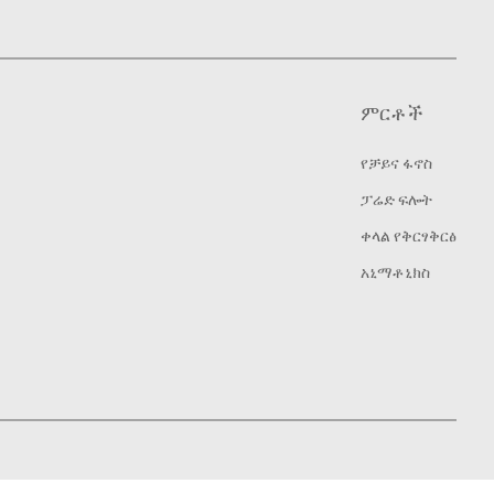
ምርቶች
የቻይና ፋኖስ
ፓሬድ ፍሎት
ቀላል የቅርፃቅርፅ
አኒማቶኒክስ