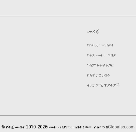
መረጃ
የኩባንያ መገለጫ
የቅጂ መብት ጥበቃ
ዓለም አቀፍ አጋር
ከእኛ ጋር ይስሩ
ተደጋጋሚ ጥያቄዎች
© የቅጂ መብት 2010-2026፡ መብቱ በህግ የተጠበቀ ነው።- ስልጣን በ
Globalso.com