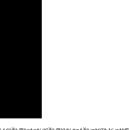
ይ ፋኖሶችን ማንጠልጠል፣ በሮችን ማስጌጥ፣ ዘመዶችን መጎብኘት እና መልካም