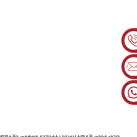
 ምኞቶችን መለዋወጥ ይገኙበታል። ከእነዚህ ልማዶች መካከል ብርሃን