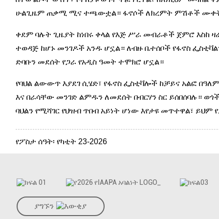
ሁልጊዜም ጠቃሚ ሚና ተጫውቷል። ፋኖሶች ለክረምት ምሽቶች ሙቀት ያ
ቀደም ባሉት ጊዜያት ከነበሩ ቀላል የእጅ ሥራ መብራቶች ጀምሮ እስከ ዛ
ተወዳጅ ከሆኑ መንገዶች አንዱ ሆኗል። ለብዙ ቤተሰቦች የፋኖስ ፌስቲቫል
ድባቡን መደሰት የጋራ የአዲስ ዓመት ተሞክሮ ሆኗል።
የባህል ልውውጥ እያደገ ሲሄድ፣ የፋኖስ ፌስቲቫሎች ከቻይና አልፎ በዓለ
እና በራሳቸው መንገድ ልምዱን ለመደሰት በብርሃን ስር ይሰበሰባሉ። ወጎ
ባህልን የሚሻገር የህዝብ ጥበብ አይነት ሆነው እየታዩ መጥተዋል፣ ይህም 
የፖስታ ሰዓት፡ የካቲት 23-2026
ያግኙን