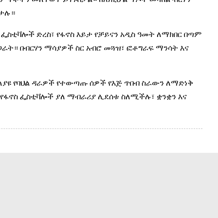
ክታሉ።
 ፌስቲቫሎች ድረስ፣ የፋኖስ እይታ የቻይናን አዲስ ዓመት ለማክበር በጣም
ጋራት። በብርሃን ማሳያዎች ስር አብሮ መጓዝ፣ ፎቶግራፍ ማንሳት እና
ተለያዩ የባህል ዳራዎች የተውጣጡ ሰዎች የእጅ ጥበብ ስራውን ለማድነቅ
። የፋኖስ ፌስቲቫሎች ያለ ማብራሪያ ሊደሰቱ ስለሚችሉ፣ ቋንቋን እና