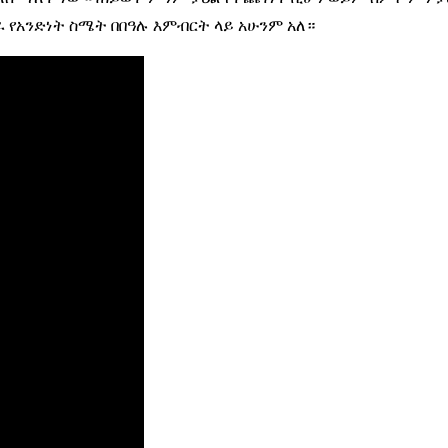
 የአንድነት ስሜት በበዓሉ እምብርት ላይ አሁንም አለ።