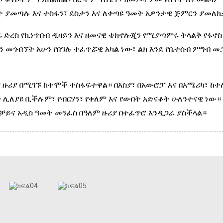
መጣሉ እና ተስፋን፣ ደስታን እና ለቀጣዩ ዓመት አዎንታዊ ጅምርን ያመለ
ሬ ድረስ የኪነጥበብ ዲዛይን እና ዘመናዊ ቴክኖሎጂን የሚያጣምሩ ትላልቅ የፋኖስ
ን መጎብኘት አሁን የበዓሉ ተፈጥሯዊ አካል ነው፣ ልክ እንደ የቤተሰብ ምግብ መ
ም ዙሪያ በሚገኙ ከተሞች ተስፋፍተዋል። በእስያ፣ በአውሮፓ እና በአሜሪካ፣ ከ
ች ሊለያዩ ቢችሉም፣ የብርሃን፣ የቀለም እና የውበት አድናቆት ሁለንተናዊ ነው
የቻይና አዲስ ዓመት መንፈስ በዓለም ዙሪያ በተፈጥሮ እንዲጋራ ያስችላል።