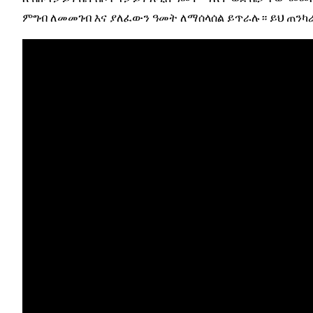
ምግብ ለመመገብ እና ያለፈውን ዓመት ለማሰላሰል ይጥራሉ። ይህ ጠንካራ