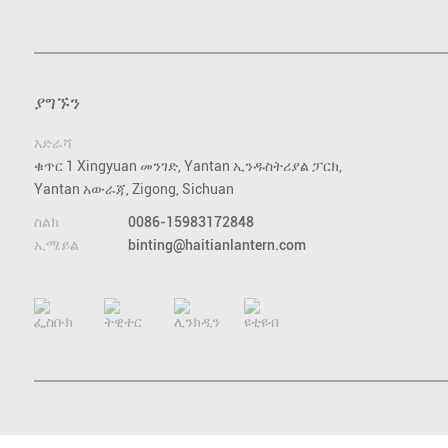
ያግኙን
አድራሻ
ቁጥር 1 Xingyuan መንገድ, Yantan ኢንዱስትሪያል ፓርክ,
Yantan አውራጃ, Zigong, Sichuan
ስልክ
0086-15983172848
ኢሜይል
binting@haitianlantern.com