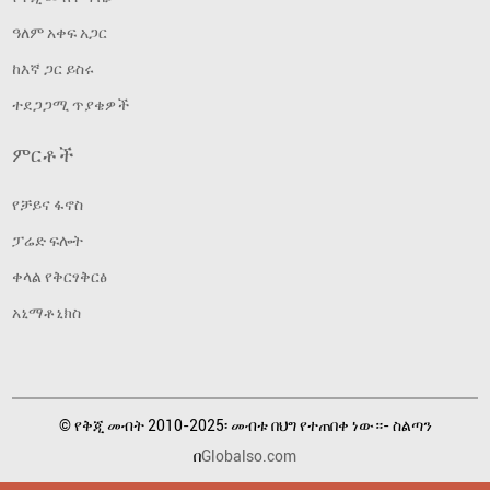
ዓለም አቀፍ አጋር
ከእኛ ጋር ይስሩ
ተደጋጋሚ ጥያቄዎች
ምርቶች
የቻይና ፋኖስ
ፓሬድ ፍሎት
ቀላል የቅርፃቅርፅ
አኒማቶኒክስ
© የቅጂ መብት 2010-2025፡ መብቱ በህግ የተጠበቀ ነው።- ስልጣን
በ
Globalso.com