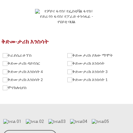
ቅድመ-ታሪክ እንስሳት