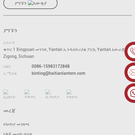
ያግኙን
ያግኙን
አድራሻ
ቁጥር 1 Xingyuan መንገድ, Yantan ኢንዱስትሪያል ፓርክ, Yantan አውራጃ,
Zigong, Sichuan
ስልክ
0086-15983172848
ኢሜይል
binting@haitianlantern.com
መረጃ
የኩባንያ መገለጫ
የቅጂ መብት ጥበቃ