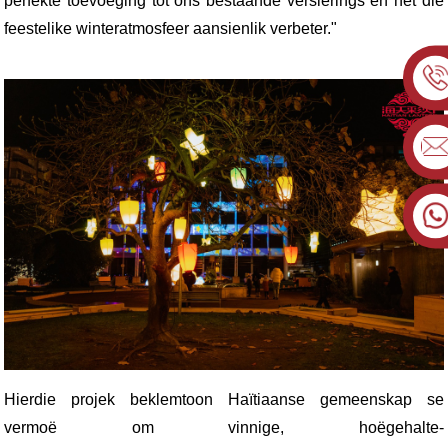
perfekte toevoeging tot ons bestaande versierings en het die
feestelike winteratmosfeer aansienlik verbeter."
Hierdie projek beklemtoon Haïtiaanse gemeenskap se
vermoë om vinnige, hoëgehalte-