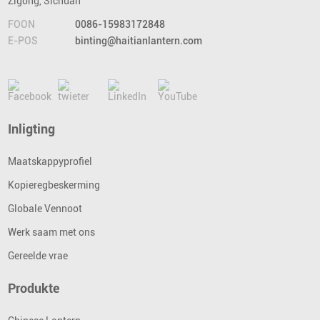
Zigong, Sichuan
FOON
0086-15983172848
E-POS
binting@haitianlantern.com
Inligting
Maatskappyprofiel
Kopieregbeskerming
Globale Vennoot
Werk saam met ons
Gereelde vrae
Produkte