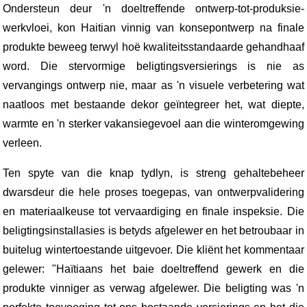
Ondersteun deur 'n doeltreffende ontwerp-tot-produksie-
werkvloei, kon Haitian vinnig van konsepontwerp na finale
produkte beweeg terwyl hoë kwaliteitsstandaarde gehandhaaf
word. Die stervormige beligtingsversierings is nie as
vervangings ontwerp nie, maar as 'n visuele verbetering wat
naatloos met bestaande dekor geïntegreer het, wat diepte,
warmte en 'n sterker vakansiegevoel aan die winteromgewing
verleen.
Ten spyte van die knap tydlyn, is streng gehaltebeheer
dwarsdeur die hele proses toegepas, van ontwerpvalidering
en materiaalkeuse tot vervaardiging en finale inspeksie. Die
beligtingsinstallasies is betyds afgelewer en het betroubaar in
buitelug wintertoestande uitgevoer. Die kliënt het kommentaar
gelewer: "Haïtiaans het baie doeltreffend gewerk en die
produkte vinniger as verwag afgelewer. Die beligting was 'n