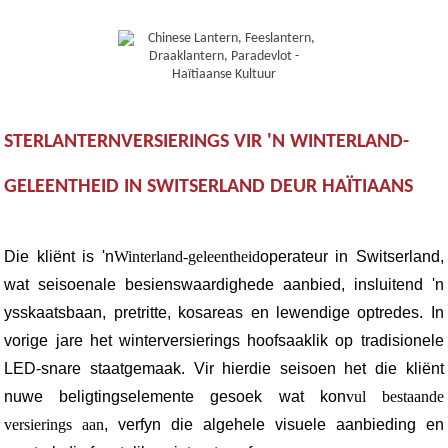
STERLANTERNVERSIERINGS VIR 'N WINTERLAND-
GELEENTHEID IN SWITSERLAND DEUR HAÏTIAANS
Die kliënt is 'n
Winterland-geleentheid
operateur in Switserland,
wat seisoenale besienswaardighede aanbied, insluitend 'n
ysskaatsbaan, pretritte, kosareas en lewendige optredes. In
vorige jare het winterversierings hoofsaaklik op tradisionele
LED-snare staatgemaak. Vir hierdie seisoen het die kliënt
nuwe beligtingselemente gesoek wat kon
vul bestaande
versierings aan
, verfyn die algehele visuele aanbieding en