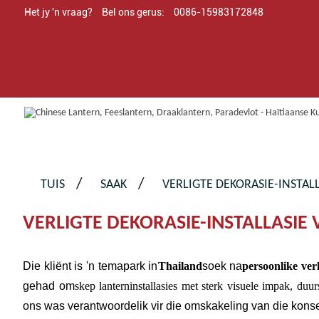
Het jy 'n vraag?
Bel ons gerus:
0086-15983172848
TUIS
SAAK
VERLIGTE DEKORASIE-INSTALL
VERLIGTE DEKORASIE-INSTALLASIE 
Die kliënt is 'n temapark in
Thailand
soek na
persoonlike verl
gehad om
skep lanterninstallasies met sterk visuele impak, du
ons was verantwoordelik vir die omskakeling van die konse