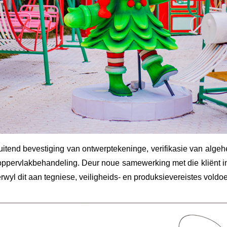
luitend bevestiging van ontwerptekeninge, verifikasie van alge
oppervlakbehandeling. Deur noue samewerking met die kliënt in 
wyl dit aan tegniese, veiligheids- en produksievereistes voldo