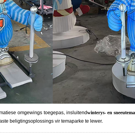
 tematiese omgewings toegepas, insluitend
winterys- en sneeutemas
te beligtingsoplossings vir temaparke te lewer.