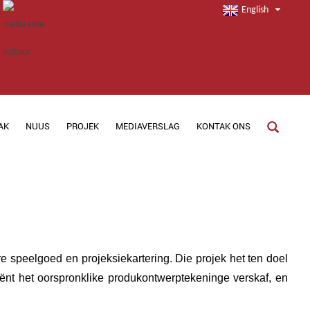
English
AK
NUUS
PROJEK
MEDIAVERSLAG
KONTAK ONS
re speelgoed en projeksiekartering. Die projek het ten doel
ënt het oorspronklike produkontwerptekeninge verskaf, en