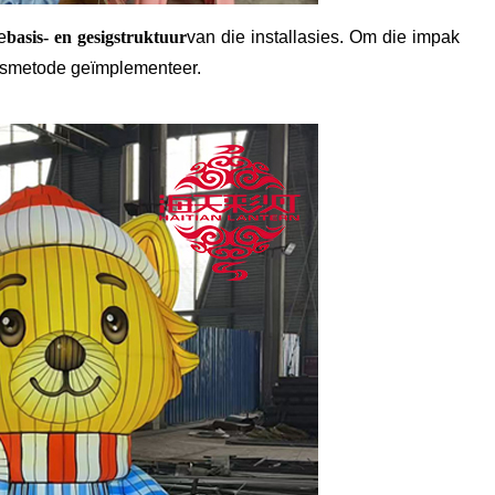
e
basis- en gesigstruktuur
van die installasies. Om die impak
ngsmetode geïmplementeer.