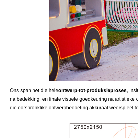
Ons span het die hele
ontwerp-tot-produksieproses
, ins
na bedekking, en finale visuele goedkeuring na artistieke 
die oorspronklike ontwerpbedoeling akkuraat weerspieël ter