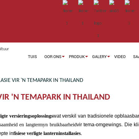
TUIS
OOR ONS
PRODUK
GALERY
VIDEO
SA
ASIE VIR 'N TEMAPARK IN THAILAND
VIR 'N TEMAPARK IN THAILAND
igte versieringsoplossings
wat verskil van tradisionele opblaasba
ursaamheid en langtermyn bruikbaarheid
vir tema-omgewings. Die kli
pte in
fisiese verligte lanterninstallasies
.