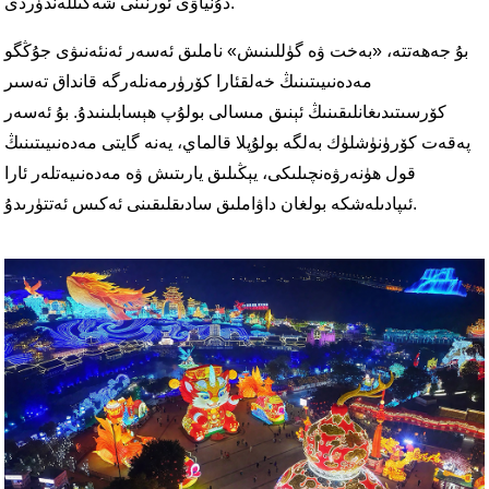
دۇنياۋى ئورنىنى شەكىللەندۈردى.
بۇ جەھەتتە، «بەخت ۋە گۈللىنىش» ناملىق ئەسەر ئەنئەنىۋى جۇڭگو
مەدەنىيىتىنىڭ خەلقئارا كۆرۈرمەنلەرگە قانداق تەسىر
كۆرسىتىدىغانلىقىنىڭ ئېنىق مىسالى بولۇپ ھېسابلىنىدۇ. بۇ ئەسەر
پەقەت كۆرۈنۈشلۈك بەلگە بولۇپلا قالماي، يەنە گايتى مەدەنىيىتىنىڭ
قول ھۈنەرۋەنچىلىكى، يېڭىلىق يارىتىش ۋە مەدەنىيەتلەر ئارا
ئىپادىلەشكە بولغان داۋاملىق سادىقلىقىنى ئەكىس ئەتتۈرىدۇ.