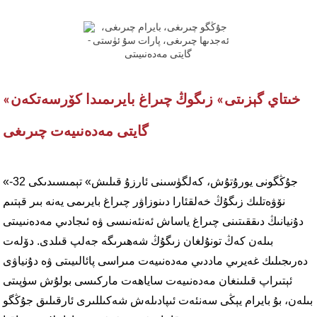
«خىتاي گېزىتى» زىگوڭ چىراغ بايرىمىدا كۆرسەتكەن
گايتى مەدەنىيەت چىرىغى
«جۇڭگونى يورۇتۇش، كەلگۈسىنى ئارزۇ قىلىش» تېمىسىدىكى 32-
نۆۋەتلىك زىگۇڭ خەلقئارا دىنوزاۋر چىراغ بايرىمى يەنە بىر قېتىم
دۇنيانىڭ دىققىتىنى چىراغ ياساش ئەنئەنىسى ۋە ئىجادىي مەدەنىيىتى
بىلەن كەڭ تونۇلغان زىگۇڭ شەھىرىگە جەلپ قىلدى. دۆلەت
دەرىجىلىك غەيرىي ماددىي مەدەنىيەت مىراسى پائالىيىتى ۋە دۇنياۋى
ئېتىراپ قىلىنغان مەدەنىيەت ساياھەت ماركىسى بولۇش سۈپىتى
بىلەن، بۇ بايرام يېڭى سەنئەت ئىپادىلەش شەكىللىرى ئارقىلىق جۇڭگو