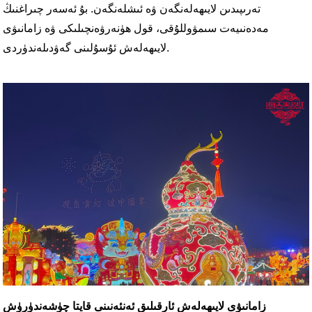
تەرىپىدىن لايىھەلەنگەن ۋە ئىشلەنگەن. بۇ ئەسەر چىراغنىڭ
مەدەنىيەت سىمۋوللۇقى، قول ھۈنەرۋەنچىلىكى ۋە زامانىۋى
لايىھەلەش ئۇسۇلىنى گەۋدىلەندۈردى.
زامانىۋى لايىھەلەش ئارقىلىق ئەنئەنىنى قايتا چۈشەندۈرۈش