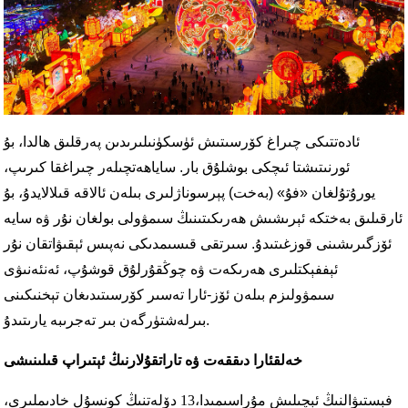
ئادەتتىكى چىراغ كۆرسىتىش ئۈسكۈنىلىرىدىن پەرقلىق ھالدا، بۇ
ئورنىتىشتا ئىچكى بوشلۇق بار. ساياھەتچىلەر چىراغقا كىرىپ،
يورۇتۇلغان «فۇ» (بەخت) پېرسوناژلىرى بىلەن ئالاقە قىلالايدۇ، بۇ
ئارقىلىق بەختكە ئېرىشىش ھەرىكىتىنىڭ سىمۋولى بولغان نۇر ۋە سايە
ئۆزگىرىشىنى قوزغىتىدۇ. سىرتقى قىسىمدىكى نەپىس ئېقىۋاتقان نۇر
ئېففېكتلىرى ھەرىكەت ۋە چوڭقۇرلۇق قوشۇپ، ئەنئەنىۋى
سىمۋولىزم بىلەن ئۆز-ئارا تەسىر كۆرسىتىدىغان تېخنىكىنى
بىرلەشتۈرگەن بىر تەجرىبە يارىتىدۇ.
خەلقئارا دىققەت ۋە تاراتقۇلارنىڭ ئېتىراپ قىلىنىشى
فېستىۋالنىڭ ئېچىلىش مۇراسىمىدا،
13 دۆلەتنىڭ كونسۇل خادىملىرى
،