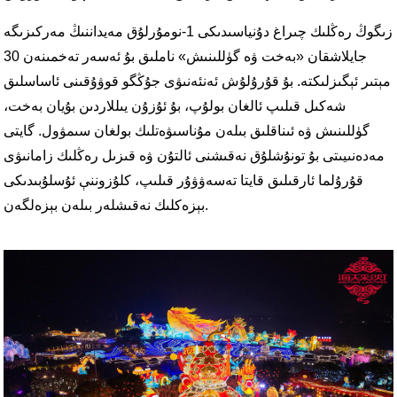
زىگوڭ رەڭلىك چىراغ دۇنياسىدىكى 1-نومۇرلۇق مەيداننىڭ مەركىزىگە
جايلاشقان «بەخت ۋە گۈللىنىش» ناملىق بۇ ئەسەر تەخمىنەن 30
مېتىر ئېگىزلىكتە. بۇ قۇرۇلۇش ئەنئەنىۋى جۇڭگو قوۋۇقىنى ئاساسلىق
شەكىل قىلىپ ئالغان بولۇپ، بۇ ئۇزۇن يىللاردىن بۇيان بەخت،
گۈللىنىش ۋە ئىناقلىق بىلەن مۇناسىۋەتلىك بولغان سىمۋول. گايتى
مەدەنىيىتى بۇ تونۇشلۇق نەقىشنى ئالتۇن ۋە قىزىل رەڭلىك زامانىۋى
قۇرۇلما ئارقىلىق قايتا تەسەۋۋۇر قىلىپ، كلۇزوننې ئۇسلۇبىدىكى
بېزەكلىك نەقىشلەر بىلەن بېزەلگەن.