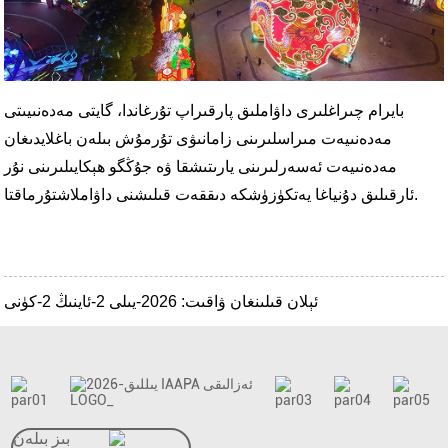
بايرام چىراغلىرى داۋاملىق پارقىراپ تۇرغاندا، گايتى مەدەنىيىتى
مەدەنىيەت مىراسلىرىنى زامانىۋى تۇرمۇش بىلەن باغلايدىغان
مەدەنىيەت ئەسەرلىرىنى يارىتىشقا ۋە جۇڭگو ھېكايىلىرىنى نۇر
ئارقىلىق دۇنياغا يەتكۈزۈشكە دىققەت قىلىشنى داۋاملاشتۇرماقتا.
ئېلان قىلىنغان ۋاقىت: 2026-يىلى 2-ئاينىڭ 2-كۈنى
بىز بىلەن