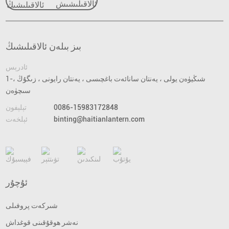
ئالاقىلىشىڭ
بىز بىلەن ئالاقىلىشىڭ
ئادرېس
1-شىڭيۈەن يولى ، يەنتان سانائەت باغچىسى ، يەنتان رايونى ، زىگۇڭ ،
سىچۈەن
0086-15983172848
تېلېفون
binting@haitianlantern.com
ئېلخەت
ئۇچۇر
شىركەت پروفىلى
نەشر ھوقۇقىنى قوغداش