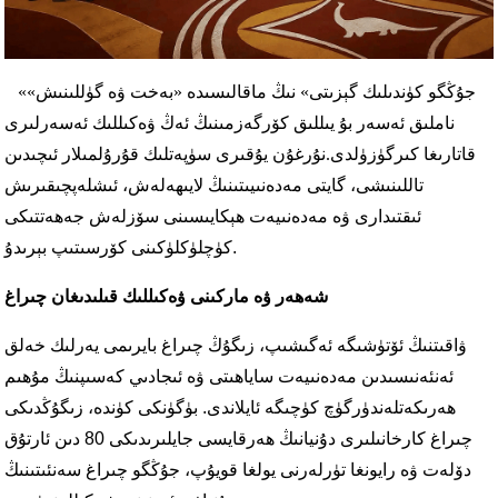
«جۇڭگو كۈندىلىك گېزىتى» نىڭ ماقالىسىدە «بەخت ۋە گۈللىنىش»
ناملىق ئەسەر بۇ يىللىق كۆرگەزمىنىڭ ئەڭ ۋەكىللىك ئەسەرلىرى
قاتارىغا كىرگۈزۈلدى.
نۇرغۇن يۇقىرى سۈپەتلىك قۇرۇلمىلار ئىچىدىن
تاللىنىشى، گايتى مەدەنىيىتىنىڭ لايىھەلەش، ئىشلەپچىقىرىش
ئىقتىدارى ۋە مەدەنىيەت ھېكايىسىنى سۆزلەش جەھەتتىكى
كۈچلۈكلۈكىنى كۆرسىتىپ بېرىدۇ.
شەھەر ۋە ماركىنى ۋەكىللىك قىلىدىغان چىراغ
ۋاقىتنىڭ ئۆتۈشىگە ئەگىشىپ، زىگۇڭ چىراغ بايرىمى يەرلىك خەلق
ئەنئەنىسىدىن مەدەنىيەت ساياھىتى ۋە ئىجادىي كەسىپنىڭ مۇھىم
ھەرىكەتلەندۈرگۈچ كۈچىگە ئايلاندى. بۈگۈنكى كۈندە، زىگۇڭدىكى
چىراغ كارخانىلىرى دۇنيانىڭ ھەرقايسى جايلىرىدىكى 80 دىن ئارتۇق
دۆلەت ۋە رايونغا تۈرلەرنى يولغا قويۇپ، جۇڭگو چىراغ سەنئىتىنىڭ