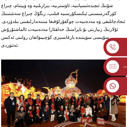
شۇنىڭ ئىچىدە
ئىسپانىيە، ئاۋسترىيە، بىرازىلىيە ۋە ۋېيتنام
، چىراغ
كۆرگەزمىسىنى ئېكىسكۇرسىيە قىلىپ، زىگۇڭ چىراغ سەنئىتىنىڭ
ئىجادچانلىقى ۋە مەدەنىيەت چوڭقۇرلۇقىغا مىننەتدارلىقىنى بىلدۈردى.
ئۇلارنىڭ زىيارىتى بۇ بايرامنىڭ خەلقئارا مەدەنىيەت ئالماشتۇرۇش
سۇپىسى سۈپىتىدە بارغانسېرى كۈچىيىۋاتقان رولىنى ئەكىس
ئەتتۈردى.
ەت