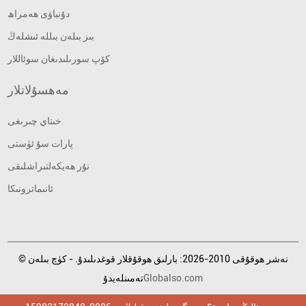
دۇنياۋى ھەمراھ
بىز بىلەن بىللە ئىشلەڭ
كۆپ سورىلىدىغان سوئاللار
مەھسۇلاتلار
خىتاي چىرىغى
پارات سۇ ئۈستى
نۇر ھەيكەلتىراشلىقى
ئانىماترونىكا
© نەشر ھوقۇقى 2010-2026: بارلىق ھوقۇقلار قوغدىلىدۇ. - كۈچ بىلەن
Globalso.com
تەمىنلەيدۇ