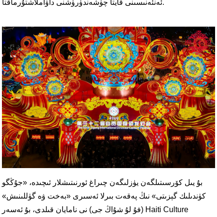
ئەنئەنىسىنى قايتا چۈشەندۈرۈشنى داۋاملاشتۇرماقتا.
بۇ يىل كۆرسىتىلگەن يۈزلىگەن چىراغ ئورنىتىشلار ئىچىدە، «جۇڭگو
كۈندىلىك گېزىتى» نىڭ پەقەت بىرلا ئەسىرى «بەخت ۋە گۈللىنىش»
(فۇ لۇ شۇاڭ جى) نى نامايان قىلدى، بۇ ئەسەر Haiti Culture