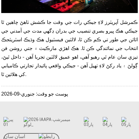
ڪمرشل آپريٽرز لاءِ جيڪي رات جي وقت جا ڪشش ٺاهڻ چاهين ٿا
جيڪي هڪ ڀيرو بصري تنصيب جي بدران ڊگهي مدت جي آمدني جي
اثاثن جي طور تي ڪم ڪن ٿا، لالٽين فيسٽيول هڪ وڌيڪ اسٽريٽجڪ
انتخاب جي نمائندگي ڪن ٿا. هڪ اهڙي مارڪيٽ ۾ جتي روشن فن
تيزي سان عام ٿي رهيو آهي، اهو عميق لالٽين تجربا آهن - داخل ٿيڻ،
ڳولڻ ۽ ياد رکڻ لاءِ ٺهيل آهن - جيڪي واقعي پائيدار تجارتي ڪاميابي
کي هلائين ٿا.
پوسٽ جو وقت: جنوري-09-2026
اسان سان