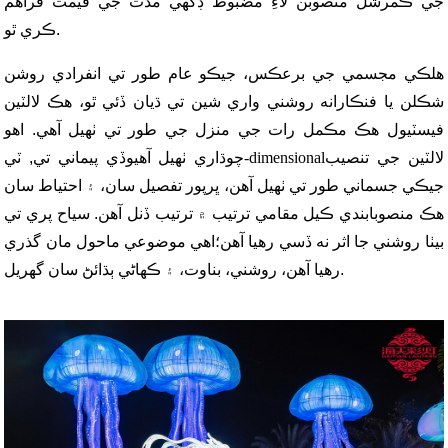
جي ڪمرشل منصوبن لاءِ مضبوط ڊگهي مدت جي قيمت فراهم
ڪري ٿو.
هلڪي مجسمي جي برعڪس، جيڪو عام طور تي انفرادي روشن
شڪلن يا فنڪارانه روشني واري شين تي ڌيان ڏئي ٿو، هڪ لالٽين
فيسٽيول هڪ مڪمل رات جي منزل جي طور تي ٺهيل آهي. اهو
لالٽين جي تنصيب
ٽي-dimensional
چوڌاري ٺهيل آهي
وڏي پيماني تي
,
جيڪي جسماني طور تي ٺهيل آهن، ڀرپور تفصيل سان، ۽ احتياط سان
هڪ منصوبابندي ڪيل مقامي ترتيب ۾ ترتيب ڏنل آهن. سياح پري تي
بيٺا روشني جا اثر نه ڏسي رهيا آهن؛
اهي موضوعي ماحول مان گذري
.
رهيا آهن، روشني، بناوت، ۽ ڪهاڻي ٻڌائڻ سان گھريل