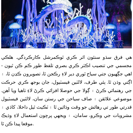
هي فرق سڌو سنئون اثر ڪري ٿو
ڪمرشل ڪارڪردگي
. هلڪي
مجسمي جي تنصيب اڪثر ڪري بصري تلفظ طور ڪم ڪن ٿيون -
اهي جڳهيون جتي سياح ٿوري دير لاءِ رڪجن ٿا، تصويرون ڪڍن ٿا، ۽
اڳتي وڌن ٿا. ٻئي طرف، لالٽين فيسٽيول، جان بوجھ ڪري حرڪت
جي رهنمائي ڪرڻ ۽ ڳولا جي حوصلا افزائي ڪرڻ لاءِ ٺاهيا ويا آهن.
موضوعي علائقن ۽ صاف سياحن جي رستن سان، لالٽين فيسٽيول
قدرتي طور تي رهائش جو وقت وڌائين ٿا ۽ ٽڪيٽ ٿيل داخلا، کاڌي ۽
مشروبات جي وڪرو، سامان، ۽ ويجهي پرچون استعمال لاءِ وڌيڪ
موقعا پيدا ڪن ٿا.