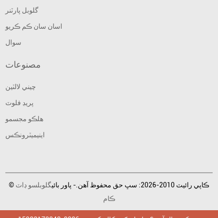
گلوبل پارٽنر
اسان سان ڪم ڪريو
سوال
مصنوعات
چيني لالٽين
پريڊ فلوٽ
هلڪو مجسمو
اينيميٽرونڪس
© ڪاپي رائيٽ 2010-2026: سڀ حق محفوظ آهن.- پاور بائي
گلوبلسو ڊاٽ
ڪام