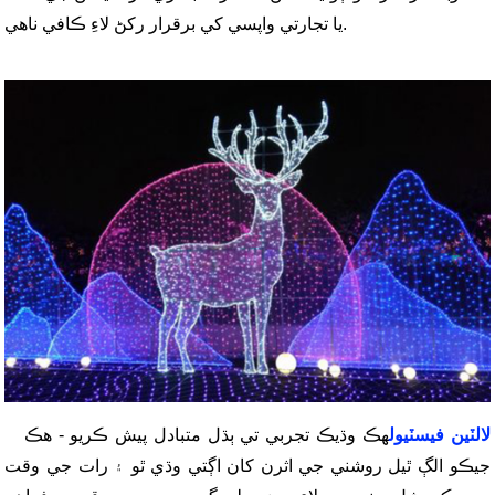
يا تجارتي واپسي کي برقرار رکڻ لاءِ ڪافي ناهي.
لالٽين فيسٽيول
هڪ وڌيڪ تجربي تي ٻڌل متبادل پيش ڪريو - هڪ
جيڪو الڳ ٿيل روشني جي اثرن کان اڳتي وڌي ٿو ۽ رات جي وقت