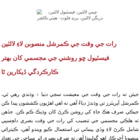
رات جي وقت جي ڪمرشل منصوبن لاءِ لالٽين
فيسٽيول ڇو روشني جي مجسمي کان بهتر
ڪارڪردگي ڏيکارين ٿا
جيئن ته رات جي وقت جي معيشت سڄي دنيا ۾ وڌندي رهي ٿي،
ڪمرشل آپريٽرز تي وڌندڙ دٻاءُ آهي ته اهي اهڙيون ڪششون پيدا ڪن
جيڪي صرف هڪ جاءِ کي روشن ڪرڻ کان وڌيڪ ڪم ڪن. جڏهن
ته هلڪي مجسمي جي تنصيب کي رات جي وقت بصري دلچسپي
شامل ڪرڻ لاءِ وڏي پيماني تي استعمال ڪيو ويندو آهي، ڪيترائي
منصوبا آخرڪار اهو ڳوليندا آهن ته صرف بصري اثر سياحن جي تعداد