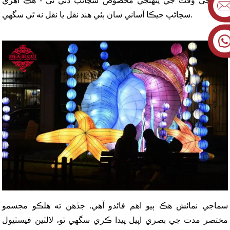
رات جي وقت جي پنهنجي مخصوص سڃاڻپ ڏئي ٿي - هڪ اهڙي
سڃاڻپ جيڪا آساني سان ٻئي هنڌ نقل يا نقل نه ٿي سگهي.
سماجي نمائش هڪ ٻيو اهم فائدو آهي. جڏهن ته هلڪو مجسمو
مختصر مدت جي بصري اپيل پيدا ڪري سگهي ٿو، لالٽين فيسٽيول