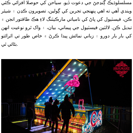
مسلسل
وڌيڪ ڳنڍجڻ جي دعوت ڏيو
. سياحن کي حوصلا افزائي ڪئي
ويندي آهي ته اهي پنهنجي تجربن کي ڳولين، تصويرون ڪڍن ۽ شيئر
ڪن، فيسٽيول کي پاڻ کي نامياتي مارڪيٽنگ لاءِ هڪ طاقتور انجن ۾
تبديل ڪن. لالٽين فيسٽيول جي پيماني، بيان، ۽ واک ٿرو نوعيت انهن
کي بار بار دورو ۽ زباني نمائش پيدا ڪرڻ ۾ خاص طور تي اثرائتو
بڻائي ٿي.