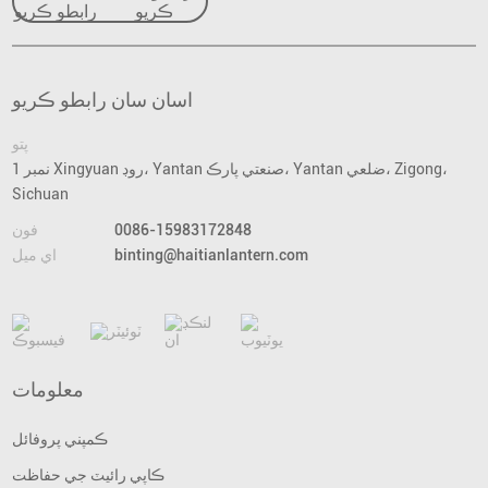
رابطو ڪريو
اسان سان رابطو ڪريو
پتو
نمبر 1 Xingyuan روڊ، Yantan صنعتي پارڪ، Yantan ضلعي، Zigong،
Sichuan
0086-15983172848
فون
binting@haitianlantern.com
اي ميل
معلومات
ڪمپني پروفائل
ڪاپي رائيٽ جي حفاظت