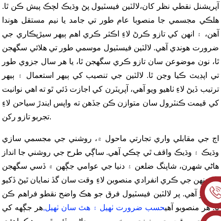
آپريشنل نقطي نظر کان،
لالٽين فيسٽيول پڻ وڌيڪ لچڪ پيش ڪن ٿا
.
هلڪي مجسمي جا منصوبا عام طور تي جامد يا نيم مستقل هوندا
آهن، ۽ انهن کي تازو ڪرڻ لاءِ اڪثر ڪري اهم ٻيهر سيڙپڪاري جي
ضرورت هوندي آهي. لالٽين فيسٽيول موسمي طور تي هلائي سگهجن
ٿا، نون موضوعن سان تازو ڪري سگهجن ٿا، يا هر سال جزوي طور
تي اپڊيٽ ڪيا وڃن ٿا. لالٽين جي تنصيب کي ٻيهر استعمال ۽ ٻيهر
ترتيب ڏيڻ لاءِ ٺاهيو ويو آهي، آپريٽرن کي اجازت ڏئي ٿو ته اهي نوانيت
کي قيمت ڪنٽرول سان متوازن ڪن جڏهن ته واپس ايندڙ سياحن لاءِ
تجربو تازو رکن.
اڄ جي مقابلي واري تجارتي ماحول ۾، روشني جي مجسمي سازي
وڌيڪ ۽ وڌيڪ واقف ٿي چڪي آهي. ساڳي طرح جي روشني جا انداز
هاڻي شهرن، شاپنگ ضلعن ۽ دنيا جي عوامي جڳهن ۾ ڏسي سگهجن
ٿا، جنهن جي ڪري انفرادي منصوبن لاءِ وقت سان گڏ نمايان ٿيڻ ڏکيو
ٿي پيو آهي. پر لالٽين فيسٽيول فرق جو هڪ واضح نقطو فراهم ڪن
ٿا. هر منصوبو آهي
حسب ضرورت ٺهيل ۽ هٿ سان ٺهيل
,
هر جڳهه کي