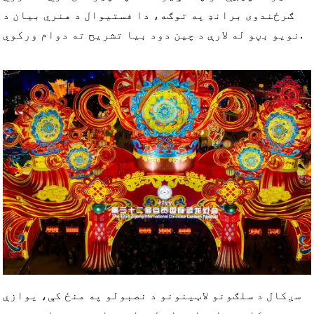
ګرځندوی برانډ په توګه، دا فستیوال د هنري بیان د
نویو بڼو له لارې د چین دود بیا تشریح ته دوام ورکوي.
سږکال د سلګونو لاټینونو د نصبولو په منځ کې، یوازې