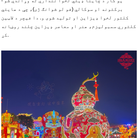
یو کار د چاینا ډیلي لخوا نندارې ته وړاندې شو -
برکتونه او سوکالي (فو لو شوانګ ژی)، چې د هایتي
کلتور لخوا ډیزاین او تولید شوی و. دا فیچر د لاټین
کلتوري سمبولیزم، هنر او معاصر ډیزاین چلند روښانه
کړ.