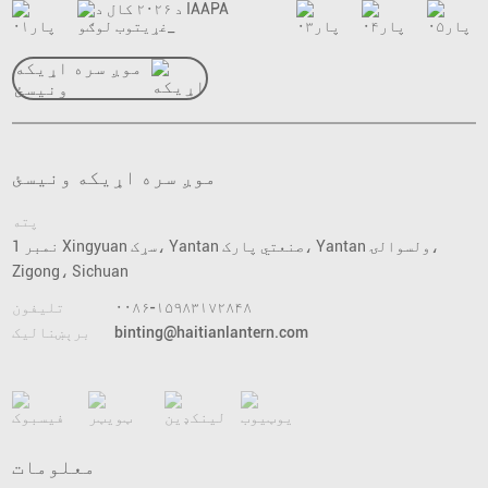
موږ سره اړیکه
ونیسئ
موږ سره اړیکه ونیسئ
پته
نمبر 1 Xingyuan سړک، Yantan صنعتي پارک، Yantan ولسوالۍ،
Zigong، Sichuan
۰۰۸۶-۱۵۹۸۳۱۷۲۸۴۸
تلیفون
binting@haitianlantern.com
برېښنالیک
معلومات