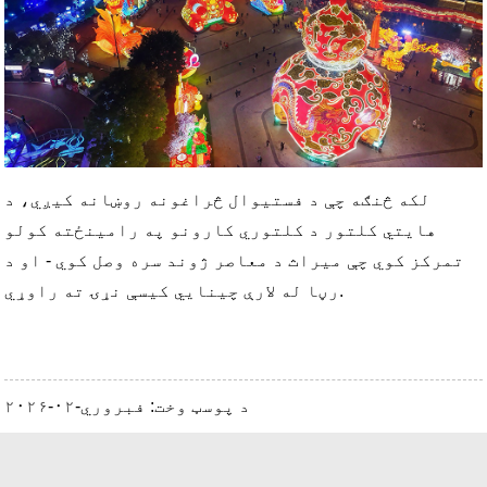
لکه څنګه چې د فستیوال څراغونه روښانه کیږي، د
هایتي کلتور د کلتوري کارونو په رامینځته کولو
تمرکز کوي چې میراث د معاصر ژوند سره وصل کوي - او د
رڼا له لارې چینایي کیسې نړۍ ته راوړي.
د پوسټ وخت: فبروري-۰۲-۲۰۲۶