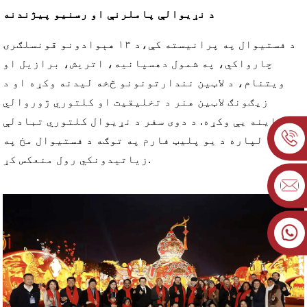
د نړیوالې پاملرنې او رسنیو پیژندنه
د فستیوال په پرانیسته کې،
د ۱۳ هېوادونو قونسلګرۍ
چارواکي
، په شمول د
هسپانیه، اتریش، برازیل او
ویتنام
، د لاټین نندارتونونو څخه لیدنه وکړه او د
زیګونګ لاټین هنر د تخلیقیت او کلتوري ژوروالي
ستاینه یې وکړه. د دوی سفر د نړیوال کلتوري تبادلې
لپاره د یو پلیټ فارم په توګه د فستیوال مخ په
زیاتیدونکي رول منعکس کړ.