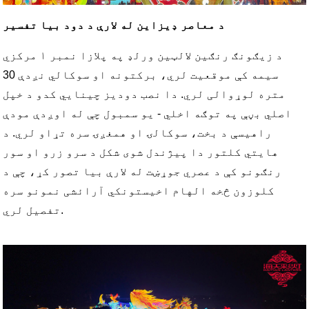
د معاصر ډیزاین له لارې د دود بیا تفسیر
د زیګونګ رنګین لالټین ورلډ په پلازا نمبر ۱ مرکزي
سیمه کې موقعیت لري، برکتونه او سوکالي نږدې 30
متره لوړوالی لري. دا نصب دودیز چینایي کدو د خپل
اصلي بڼې په توګه اخلي - یو سمبول چې له اوږدې مودې
راهیسې د بخت، سوکالۍ او همغږۍ سره تړاو لري. د
هایتي کلتور دا پیژندل شوی شکل د سرو زرو او سور
رنګونو کې د عصري جوړښت له لارې بیا تصور کړ، چې د
کلوزون څخه الهام اخیستونکي آرائشی نمونو سره
تفصیل لري.