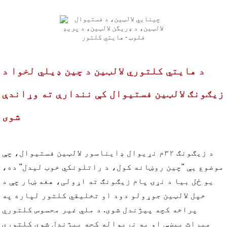
د هایتي کلتوري لالټین د چین ډیلي لخوا د
زیګونګ لالټین فستیوال کې نندارې ته وړاندې
شوی
د زیګونګ ۳۲م نړیوال ډایناسور لالټین فستیوال، چې
موضوع یې "چین روښانه کول، د راتلونکي خوب لیدل" ده،
یو ځل بیا د نړۍ پام زیګونګ ته اړولی، هغه ښار چې د
خپل لالټین جوړولو دود او تخلیقي کلتور لپاره په
پراخه کچه پیژندل شوی. د ملي غیر محسوس کلتوري
میراث پیښې او په نړیواله کچه پیژندل شوي کلتوري