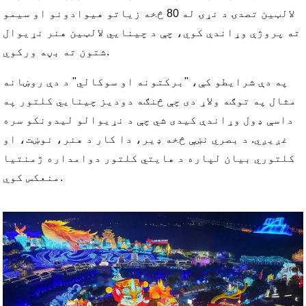
لالټین تصدۍ د نړۍ له 80 څخه زیاتو هیوادونو او سیمو
ته پروژې وړاندې کوي، چې د چینایي لالټین هنر نړیوال
شتون ته بڼه ورکوي.
په دې شرایطو کې، "برکتونه او سوکالي" د دې روښانه
مثال په توګه ولاړ دی چې څنګه دودیز چینایي کلتور په
داسې ډول وړاندې کیدی شي چې د نړیوالو لیدونکو سره
غږیږي. د بصري نښې څخه ډیر، دا کار د هنر، نوښت، او
کلتوري بیان لپاره د هایتي کلتور دوامداره ژمنتیا
منعکس کوي.