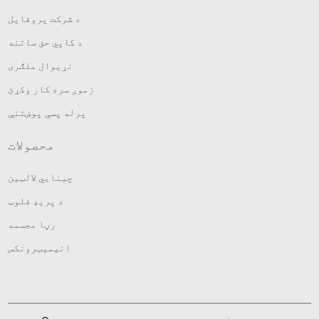
د شرکت پروفایل
د کاپي حق ساتنه
نړیوال ملګری
زموږ سره کار وکړئ
پرله پسې پوښتنې
محصولات
چینایي لالټین
د پریډ فلوټ
رڼا مجسمه
انیمیټرونکس