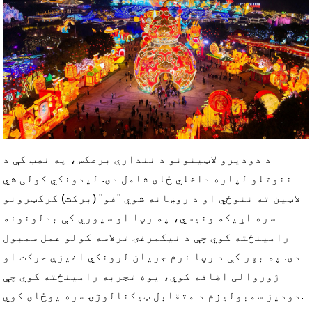
د دودیزو لاټینونو د نندارې برعکس، په نصب کې د
ننوتلو لپاره داخلي ځای شامل دی. لیدونکي کولی شي
لاټین ته ننوځي او د روښانه شوي "فو" (برکت) کرکټرونو
سره اړیکه ونیسي، په رڼا او سیوري کې بدلونونه
رامینځته کوي چې د نیکمرغۍ ترلاسه کولو عمل سمبول
دی. په بهر کې د رڼا نرم جریان لرونکي اغیزې حرکت او
ژوروالی اضافه کوي، یوه تجربه رامینځته کوي چې
دودیز سمبولیزم د متقابل ټیکنالوژۍ سره یوځای کوي.