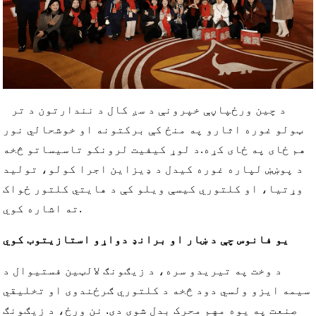
د چین ورځپاڼې خپرونې د سږ کال د نندارتون د تر
ټولو غوره اثارو په منځ کې برکتونه او خوشحالي نور
هم ځای په ځای کړه.
د لوړ کیفیت لرونکو تاسیساتو څخه
د پوښښ لپاره غوره کیدل د ډیزاین اجرا کولو، تولید
وړتیا، او کلتوري کیسې ویلو کې د هایتي کلتور ځواک
ته اشاره کوي.
یو فانوس چې د ښار او برانډ دواړو استازیتوب کوي
د وخت په تیریدو سره، د زیګونګ لالټین فستیوال د
سیمه ایزو ولسي دود څخه د کلتوري ګرځندوی او تخلیقي
صنعت په یوه مهم محرک بدل شوی دی. نن ورځ، د زیګونګ