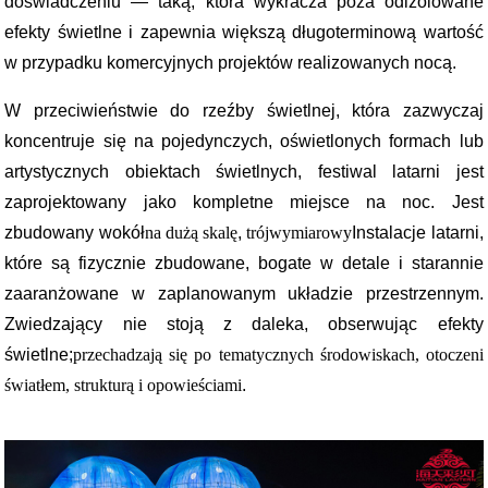
doświadczeniu — taką, która wykracza poza odizolowane
efekty świetlne i zapewnia większą długoterminową wartość
w przypadku komercyjnych projektów realizowanych nocą.
W przeciwieństwie do rzeźby świetlnej, która zazwyczaj
koncentruje się na pojedynczych, oświetlonych formach lub
artystycznych obiektach świetlnych, festiwal latarni jest
zaprojektowany jako kompletne miejsce na noc. Jest
zbudowany wokół
na dużą skalę
,
trójwymiarowy
Instalacje latarni,
które są fizycznie zbudowane, bogate w detale i starannie
zaaranżowane w zaplanowanym układzie przestrzennym.
Zwiedzający nie stoją z daleka, obserwując efekty
świetlne;
przechadzają się po tematycznych środowiskach, otoczeni
światłem, strukturą i opowieściami
.