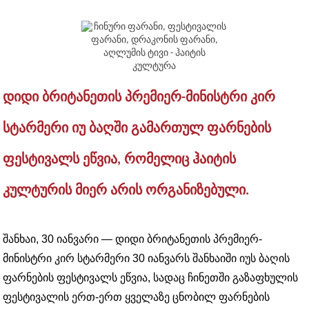
ᲓᲘᲓᲘ ᲑᲠᲘᲢᲐᲜᲔᲗᲘᲡ ᲞᲠᲔᲛᲘᲔᲠ-ᲛᲘᲜᲘᲡᲢᲠᲘ ᲙᲘᲠ
ᲡᲢᲐᲠᲛᲔᲠᲘ ᲘᲣ ᲑᲐᲦᲨᲘ ᲒᲐᲛᲐᲠᲗᲣᲚ ᲤᲐᲠᲜᲔᲑᲘᲡ
ᲤᲔᲡᲢᲘᲕᲐᲚᲡ ᲔᲬᲕᲘᲐ, ᲠᲝᲛᲔᲚᲘᲪ ᲰᲐᲘᲢᲘᲡ
ᲙᲣᲚᲢᲣᲠᲘᲡ ᲛᲘᲔᲠ ᲐᲠᲘᲡ ᲝᲠᲒᲐᲜᲘᲖᲔᲑᲣᲚᲘ.
შანხაი, 30 იანვარი — დიდი ბრიტანეთის პრემიერ-
მინისტრი კირ სტარმერი 30 იანვარს შანხაიში იუს ბაღის
ფარნების ფესტივალს ეწვია, სადაც ჩინეთში გაზაფხულის
ფესტივალის ერთ-ერთ ყველაზე ცნობილ ფარნების