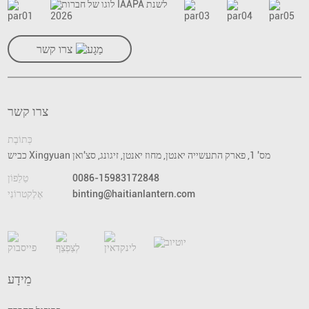
צרו קשר
צרו קשר
כְּתוֹבֶת
כביש Xingyuan מס' 1, פארק התעשייה יאנטן, מחוז יאנטן, זיגונג, סצ'ואן
0086-15983172848
טֵלֵפוֹן
binting@haitianlantern.com
אֶלֶקטרוֹנִי
מֵידָע