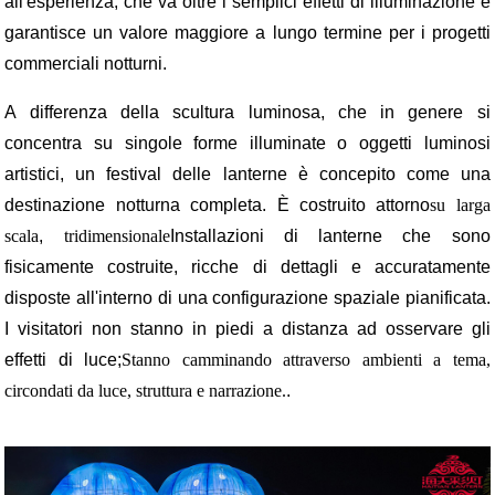
all'esperienza, che va oltre i semplici effetti di illuminazione e
garantisce un valore maggiore a lungo termine per i progetti
commerciali notturni.
A differenza della scultura luminosa, che in genere si
concentra su singole forme illuminate o oggetti luminosi
artistici, un festival delle lanterne è concepito come una
destinazione notturna completa. È costruito attorno
su larga
scala
,
tridimensionale
Installazioni di lanterne che sono
fisicamente costruite, ricche di dettagli e accuratamente
disposte all'interno di una configurazione spaziale pianificata.
I visitatori non stanno in piedi a distanza ad osservare gli
effetti di luce;
Stanno camminando attraverso ambienti a tema,
circondati da luce, struttura e narrazione.
.